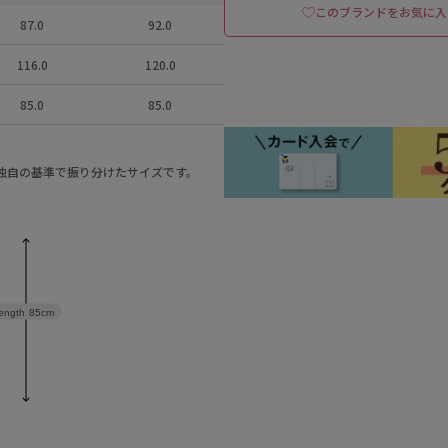
このブランドをお気に入
87.0
92.0
116.0
120.0
85.0
85.0
a独自の基準で振り分けたサイズです。
ength
85cm