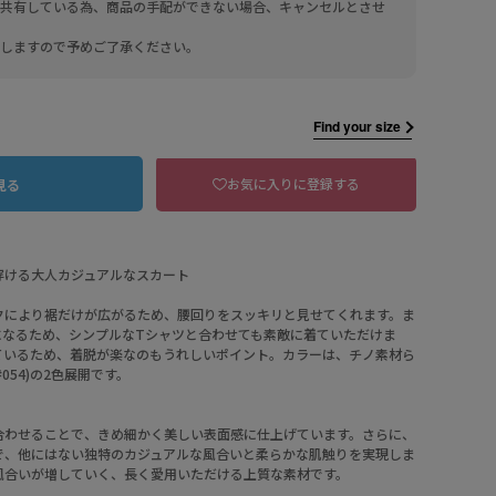
共有している為、商品の手配ができない場合、キャンセルとさせ
しますので予めご了承ください。
Find your size
お気に入りに登録する
見る
穿ける大人カジュアルなスカート
クにより裾だけが広がるため、腰回りをスッキリと見せてくれます。ま
になるため、シンプルなTシャツと合わせても素敵に着ていただけま
033 ベージュ系
ているため、着脱が楽なのもうれしいポイント。カラーは、チノ素材ら
#054)の2色展開です。
合わせることで、きめ細かく美しい表面感に仕上げています。さらに、
で、他にはない独特のカジュアルな風合いと柔らかな肌触りを実現しま
風合いが増していく、長く愛用いただける上質な素材です。