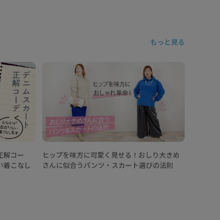
もっと見る
【25/
カートコ
イントは
正解コー
ヒップを味方に可愛く見せる！おしり大きめ
い着こなし
さんに似合うパンツ・スカート選びの法則