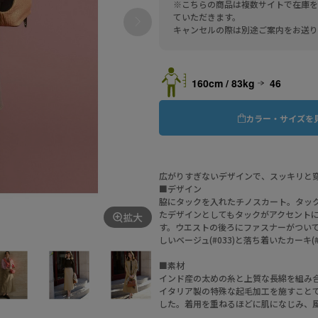
※こちらの商品は複数サイトで在庫を
ていただきます。
キャンセルの際は別途ご案内をお送り
160cm / 83kg
46
カラー・サイズを
広がりすぎないデザインで、スッキリと
■デザイン
脇にタックを入れたチノスカート。タッ
たデザインとしてもタックがアクセント
拡大
す。ウエストの後ろにファスナーがつい
しいベージュ(#033)と落ち着いたカーキ(
■素材
インド産の太めの糸と上質な長綿を組み
イタリア製の特殊な起毛加工を施すこと
した。着用を重ねるほどに肌になじみ、