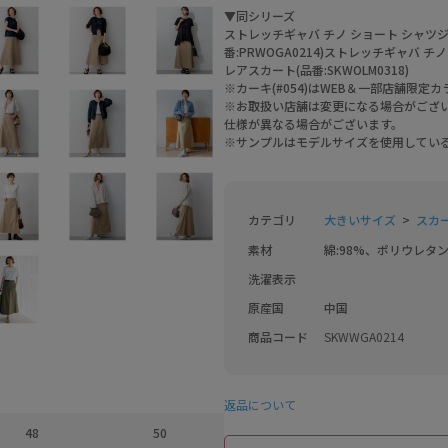
▼同シリーズ
ストレッチギャバ チノ ショート シャツジャ
番:PRWOGA0214)ストレッチギャバ チ
レアスカート(品番:SKWOLM0318)
※カーキ(#054)はWEB＆一部店舗限定
※お取扱い店舗は変更になる場合がござ
仕様が異なる場合がございます。
※サンプルはモデルサイズを使用してい
カテゴリ
大きいサイズ
スカ
素材
綿:98%、ポリウレタン
洗濯表示
原産国
中国
商品コード
SKWWGA0214
返品について
48
50