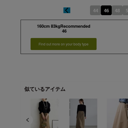
44
46
48
5
160cm 83kgRecommended
46
Find out more on your body type