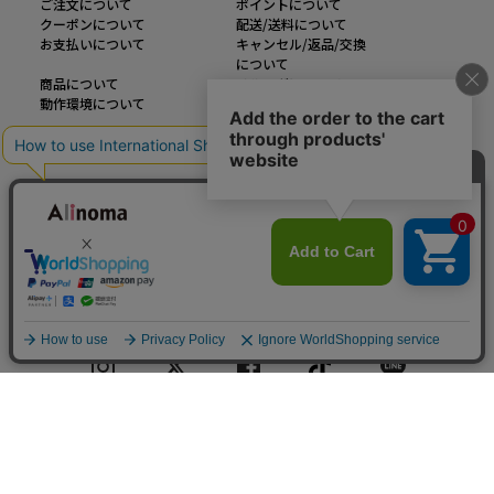
ご注文について
ポイントについて
クーポンについて
配送/送料について
お支払いについて
キャンセル/返品/交換
について
商品について
メルマガについて
動作環境について
インフォメーション
運営会社
ご利用規約
お問い合わせ
特定商取引法に基づく表記
企業様お問い合わせ
個人情報の取り扱い
カラー・サイズを見る
大きいサイズのファッション通販【Alinoma】
「Alinoma（アリノマ）は人気ブランドの大きいサイズアイテムを豊富に取りそろ
えるファッション通販サイトです。
定番アイテムからトレンドアイテムまで、様々なカテゴリから大きいサイズ（L～