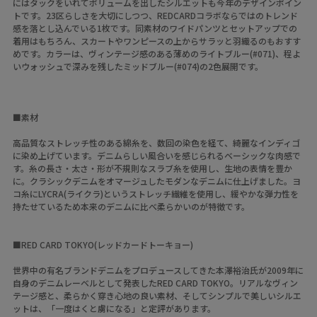
にはタックをいれてボリュームを出したシルエットも今年のデザインポイン
トです。23区らしさを大切にしつつ、REDCARDコラボならではのトレンド
感を落とし込んでいる1枚です。同素材のワイドパンツとセットアップでの
着用はもちろん、スカートやワンピースの上からサラッと羽織るのもおすす
めです。カラーは、ヴィンテージ感のある薄めのライトブルー(#071)、程よ
いウォッシュで深みを残したミッドブルー(#074)の2色展開です。
■素材
高品質なストレッチ性のある綿糸を、数回の染色を経て、綺麗なインディゴ
に染め上げています。デニムらしい風合いを感じられるベーシックな肉感で
す。糸の長さ・太さ・形が不規則なスラブ糸を使用し、生地の表情を豊か
に。クラシックデニムをオマージュしたモダンなデニムに仕上げました。ヨ
コ糸にLYCRA(ライクラ)というストレッチ繊維を使用し、緩やかな弾力性を
持たせているため本来のデニムに比べ柔らかいのが特徴です。
■RED CARD TOKYO(レッドカードトーキョー)
世界中の有名ブランドデニムをプロデュースしてきた本澤裕治氏が2009年に
自身のデニムレーベルとして発表したRED CARD TOKYO。リアルなヴィン
テージ感と、柔らかく穿き心地の良い素材、そしてシンプルで美しいシルエ
ットは、「一度はくと虜になる」と定評があります。