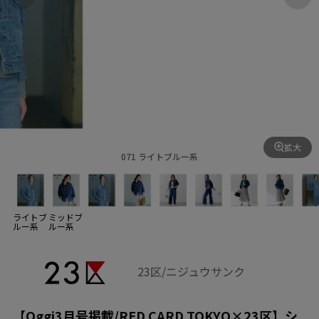
拡大
071 ライトブルー系
ライトブ
ミッドブ
ルー系
ルー系
23区/ニジュウサンク
【Oggi3月号掲載/RED CARD TOKYO×23区】シ