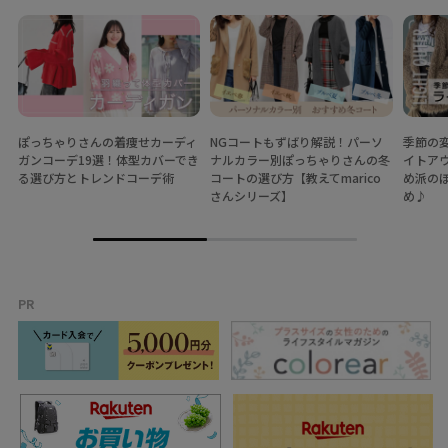
ぽっちゃりさんの着痩せカーディ
NGコートもずばり解説！パーソ
季節の
ガンコーデ19選！体型カバーでき
ナルカラー別ぽっちゃりさんの冬
イトア
る選び方とトレンドコーデ術
コートの選び方【教えてmarico
め派の
さんシリーズ】
め♪
PR