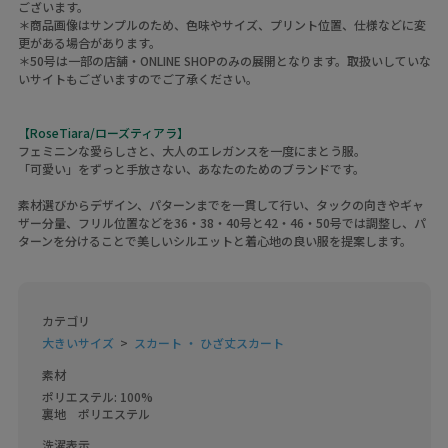
ございます。
＊商品画像はサンプルのため、色味やサイズ、プリント位置、仕様などに変
更がある場合があります。
＊50号は一部の店舗・ONLINE SHOPのみの展開となります。取扱いしていな
いサイトもございますのでご了承ください。
【RoseTiara/ローズティアラ】
フェミニンな愛らしさと、大人のエレガンスを一度にまとう服。
「可愛い」をずっと手放さない、あなたのためのブランドです。
素材選びからデザイン、パターンまでを一貫して行い、タックの向きやギャ
ザー分量、フリル位置などを36・38・40号と42・46・50号では調整し、パ
ターンを分けることで美しいシルエットと着心地の良い服を提案します。
カテゴリ
大きいサイズ
スカート ・ ひざ丈スカート
素材
ポリエステル: 100%

裏地　ポリエステル
洗濯表示