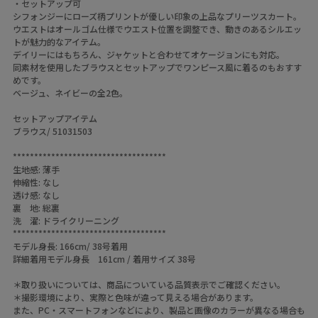
・セットアップ可
シフォンジーにローズ柄プリントが優しい印象の上品なプリーツスカート。
ウエストはオールゴム仕様でウエスト位置を調整でき、動きのあるシルエッ
トが魅力的なアイテム。
デイリーにはもちろん、ジャケットと合わせてオケージョンにも対応。
同素材を使用したブラウスとセットアップでワンピース風に着るのもおすす
めです。
ベージュ、ネイビーの全2色。
セットアップアイテム
ブラウス/ 51031503
************************************
生地感: 薄手
伸縮性: なし
透け感: なし
裏 地: 総裏
洗 濯: ドライクリーニング
************************************
モデル身長: 166cm/ 38号着用
詳細着用モデル身長 161cm / 着用サイズ 38号
＊取り扱いについては、商品についている品質表示でご確認ください。
＊撮影環境により、実際と色味が違って見える場合があります。
また、PC・スマートフォンなどにより、製品と画像のカラーが異なる場合も