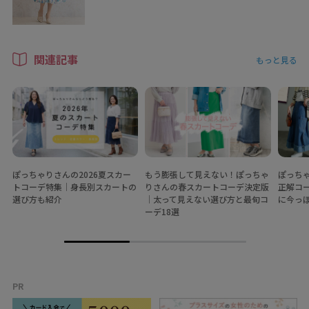
関連記事
もっと見る
ぽっちゃりさんの2026夏スカー
もう膨張して見えない！ぽっちゃ
ぽっち
トコーデ特集│身長別スカートの
りさんの春スカートコーデ決定版
正解コ
選び方も紹介
│太って見えない選び方と最旬コ
に今っ
ーデ18選
PR