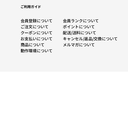
ご利用ガイド
会員登録について
会員ランクについて
ご注文について
ポイントについて
クーポンについて
配送/送料について
お支払いについて
キャンセル/返品/交換
について
商品について
メルマガについて
動作環境について
大きいサイズのファッション通販【Alinoma】
「Alinoma（アリノマ）は人気ブランドの大きいサイズアイテムを豊富に取りそ
定番アイテムからトレンドアイテムまで、様々なカテゴリから大きいサイズ（L～1