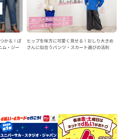
どう着こ
見つかる！ぽ
ヒップを味方に可愛く見せる！おしり大きめ
ニム・ジー
さんに似合うパンツ・スカート選びの法則