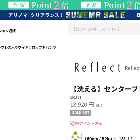
ション通販
ープレス入りワイドクロップドパンツ
Refl
【洗える】センタープ
202301
18,920 円
税込
SOLD OUT
94ポイント還元
160cm / 82kg
13(LL)