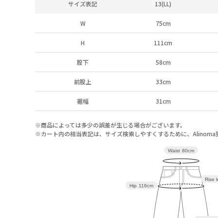
サイズ表記
13(LL)
W
75cm
H
111cm
股下
58cm
前股上
33cm
裾幅
31cm
※商品によっては多少の誤差が生じる場合がございます。
※カート内の相当表記は、サイズ検索しやすくするために、Alinom
Waist
80cm
Rise 
Hip
116cm