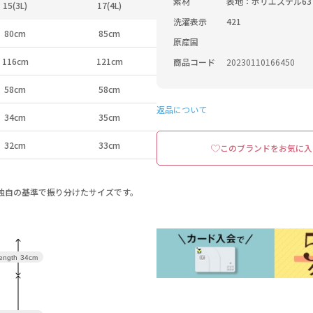
素材
表地：ポリエステル63
15(3L)
17(4L)
洗濯表示
421
80cm
85cm
原産国
116cm
121cm
商品コード
20230110166450
58cm
58cm
返品について
34cm
35cm
32cm
33cm
このブランドをお気に入
a独自の基準で振り分けたサイズです。
length
34cm