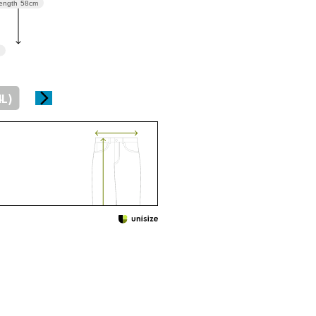
ength
58cm
4L)