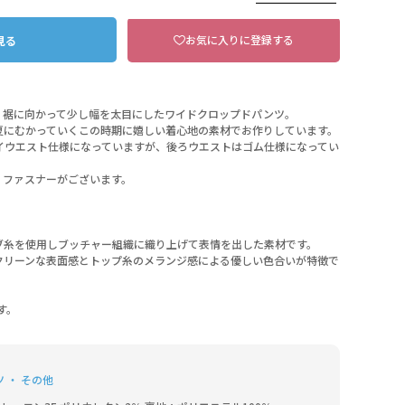
お気に入りに登録する
見る
、裾に向かって少し幅を太目にしたワイドクロップドパンツ。
夏にむかっていくこの時期に嬉しい着心地の素材でお作りしています。
イウエスト仕様になっていますが、後ろウエストはゴム仕様になってい
、ファスナーがございます。
ブ糸を使用しブッチャー組織に織り上げて表情を出した素材です。
クリーンな表面感とトップ糸のメランジ感による優しい色合いが特徴で
す。
 ・ その他