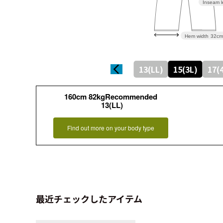
Inseam l
Hem width
32cm
13(LL)
15(3L)
17(
160cm 82kgRecommended
13(LL)
Find out more on your body type
最近チェックしたアイテム