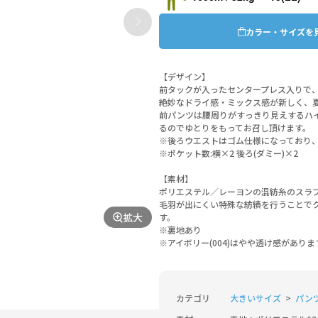
カラー・サイズを
【デザイン】
前タックが入ったセンタープレス入りで
絶妙なドライ感・ミックス感が新しく、
前パンツは腰周りがすっきり見えするハ
るのでゆとりをもってお召し頂けます。
※後ろウエストはゴム仕様になっており
※ポケット数:横×2 後ろ(ダミー)×2
【素材】
ポリエステル／レーヨンの混紡糸のスラ
毛羽が出にくい特殊な紡績を行うことで
拡大
す。
※裏地あり
※アイボリー(004)はやや透け感がありま
カテゴリ
大きいサイズ
パンツ