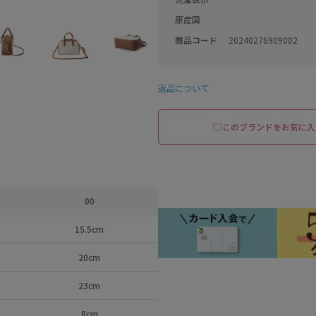
原産国
商品コード
20240276909002
返品について
このブランドをお気に入
00
15.5cm
20cm
23cm
8cm