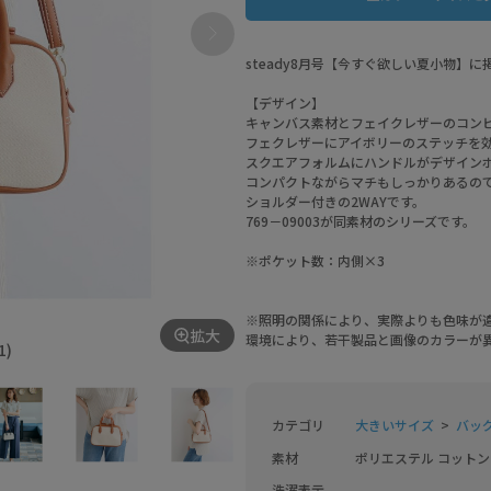
steady8月号【今すぐ欲しい夏小物】
【デザイン】
キャンバス素材とフェイクレザーのコン
フェクレザーにアイボリーのステッチを
スクエアフォルムにハンドルがデザイン
コンパクトながらマチもしっかりあるの
ショルダー付きの2WAYです。
769－09003が同素材のシリーズです。
※ポケット数：内側×3
※照明の関係により、実際よりも色味が
拡大
環境により、若干製品と画像のカラーが
1)
カテゴリ
大きいサイズ
バッ
素材
ポリエステル コットン
洗濯表示