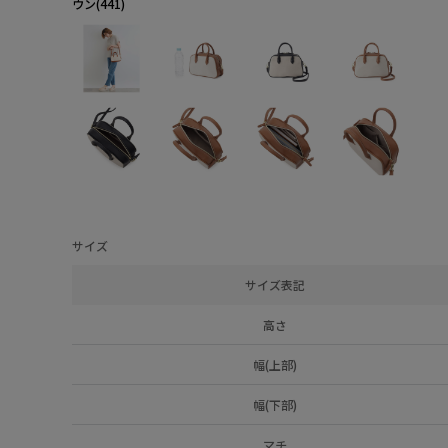
ウン(441)
サイズ
サイズ表記
高さ
幅(上部)
幅(下部)
マチ