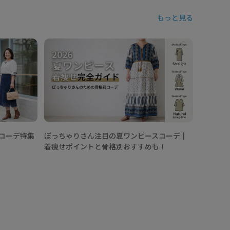
もっと見る
Ｔシャツ
んの年代
術
トコーデ特集
ぽっちゃりさん注目の夏ワンピースコーデ┃
着痩せポイントと骨格別おすすめも！