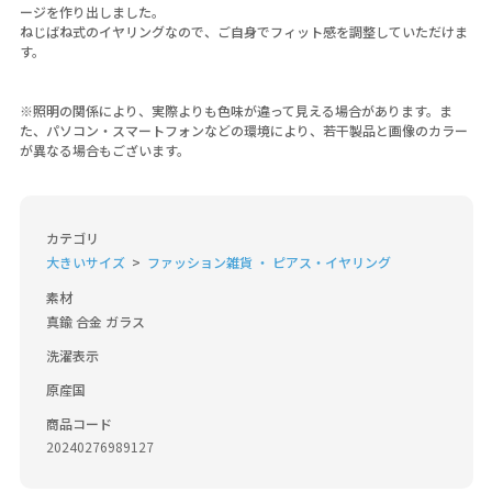
ージを作り出しました。
ねじばね式のイヤリングなので、ご自身でフィット感を調整していただけま
す。
※照明の関係により、実際よりも色味が違って見える場合があります。ま
た、パソコン・スマートフォンなどの環境により、若干製品と画像のカラー
が異なる場合もございます。
カテゴリ
大きいサイズ
ファッション雑貨 ・ ピアス・イヤリング
素材
真鍮 合金 ガラス
洗濯表示
原産国
商品コード
20240276989127