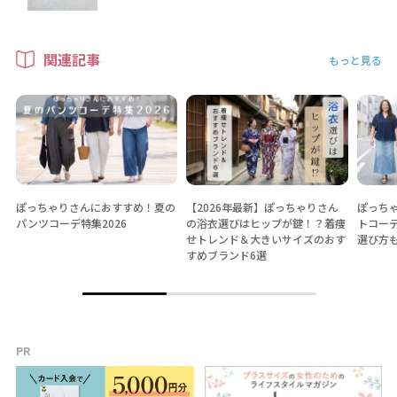
関連記事
もっと見る
ぽっちゃりさんにおすすめ！夏の
【2026年最新】ぽっちゃりさん
ぽっちゃ
パンツコーデ特集2026
の浴衣選びはヒップが鍵！？着痩
トコー
せトレンド＆大きいサイズのおす
選び方
すめブランド6選
PR