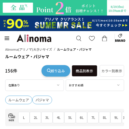
BRAND
Alinoma(アリノマ)大きいサイズ
ルームウェア・パジャマ
ルームウェア・パジャマ
156件
絞り込み
商品別表示
カラー別表示
在庫あり
おすすめ順
ルームウェア
パジャマ
L
2L
3L
4L
5L
6L
7L
8L
9L
10