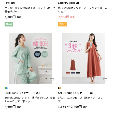
LAVIENNE
A HAPPY MARILYN
ホテル仕立て５つ星綿１００％ダブルガーゼ
綿100％ 総柄プリント ハーフパンツ ルーム
長袖パジャマ
ウェア
4,389円
2,460円
税込
税込
再入荷
5%OFF
SMILELAND（インナー・下着）
SMILELAND（インナー・下着）
夏の綿100%パジャマ 薄手がうれしい長袖
3秒ルームワンピース（綿混・ノースリー
ルームウェア上下セット
ブ）
4,609円
1,639 ～ 2,409円
税込
税込