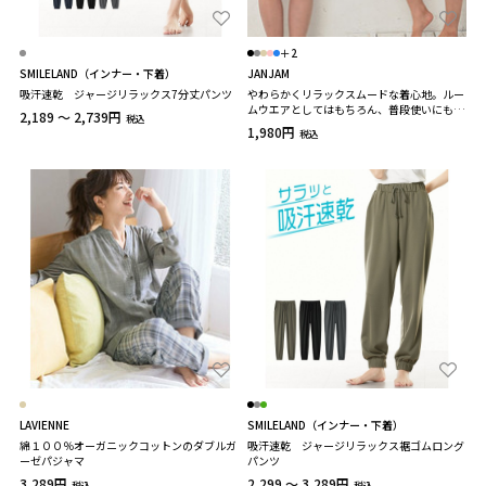
＋2
SMILELAND（インナー・下着）
JANJAM
吸汗速乾 ジャージリラックス7分丈パンツ
やわらかくリラックスムードな着心地。ルー
ムウエアとしてはもちろん、普段使いにも最
2,189 ～ 2,739円
税込
適なショート丈タップパンツ 大きいサイズ
1,980円
税込
レディース
LAVIENNE
SMILELAND（インナー・下着）
綿１００％オーガニックコットンのダブルガ
吸汗速乾 ジャージリラックス裾ゴムロング
ーゼパジャマ
パンツ
3,289円
2,299 ～ 3,289円
税込
税込