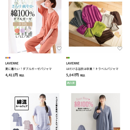
LAVIENNE
LAVIENNE
夏に着たい！ダブルガーゼパジャマ
はだける浴衣は卒業！トラベルパジャマ
4,411円
5,047円
税込
税込
再入荷