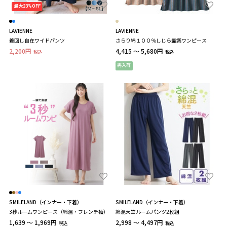
最大23%OFF
LAVIENNE
LAVIENNE
着回し自在ワイドパンツ
さらり綿１００％しじら織調ワンピース
2,200円
4,415 ～ 5,680円
税込
税込
再入荷
SMILELAND（インナー・下着）
SMILELAND（インナー・下着）
3秒ルームワンピース（綿混・フレンチ袖）
綿混天竺ルームパンツ2枚組
1,639 ～ 1,969円
2,998 ～ 4,497円
税込
税込