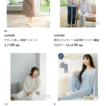
LAVIENNE
LAVIENNE
サラッと涼しい楊柳ワンピース
旅行にピッタリ！上品花柄パジャマ２着組
3,773円
7,577 ～ 10,107円
税込
税込