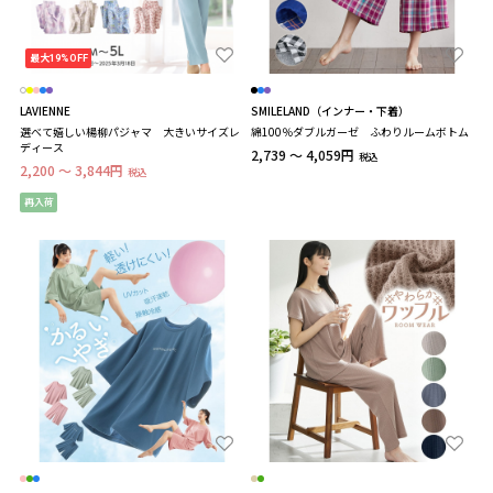
最大19%OFF
LAVIENNE
SMILELAND（インナー・下着）
選べて嬉しい楊柳パジャマ 大きいサイズレ
綿100％ダブルガーゼ ふわりルームボトム
ディース
2,739 ～ 4,059円
税込
2,200 ～ 3,844円
税込
再入荷