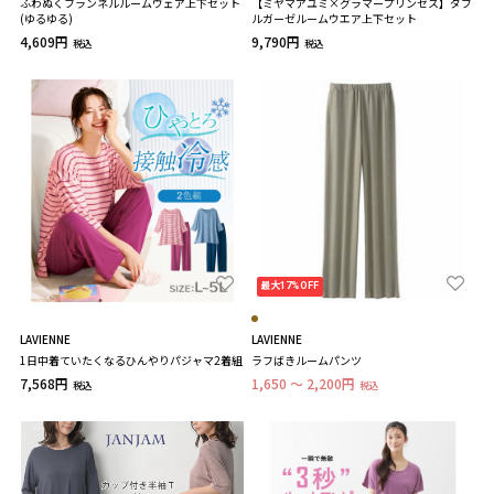
ふわぬくフランネルルームウェア上下セット
【ミヤマアユミ×グラマープリンセス】ダブ
(ゆるゆる)
ルガーゼルームウエア上下セット
4,609円
9,790円
税込
税込
最大17%OFF
LAVIENNE
LAVIENNE
1日中着ていたくなるひんやりパジャマ2着組
ラフばきルームパンツ
7,568円
1,650 ～ 2,200円
税込
税込