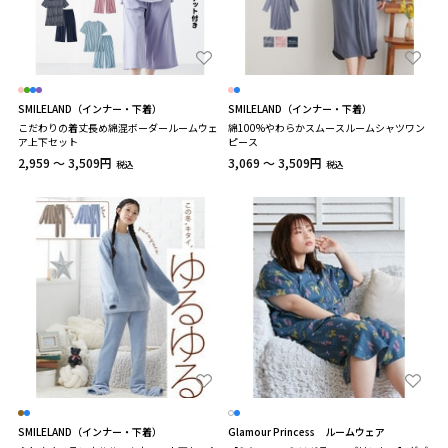
SMILELAND（インナー・下着）
SMILELAND（インナー・下着）
こだわりの着丈長め綿混ボーダールームウェ
綿100%やわらかスムースルームシャツワン
ア上下セット
ピース
2,959 ～ 3,509円
3,069 ～ 3,509円
税込
税込
SMILELAND（インナー・下着）
Glamour Princess ルームウェア