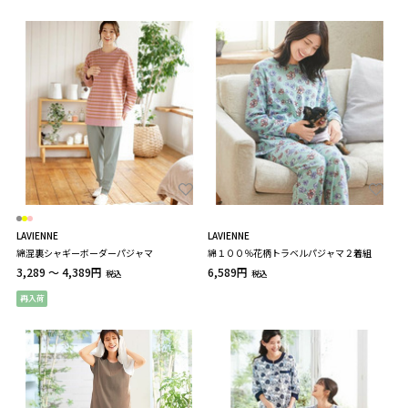
LAVIENNE
LAVIENNE
綿混裏シャギーボーダーパジャマ
綿１００％花柄トラベルパジャマ２着組
3,289 ～ 4,389円
6,589円
税込
税込
再入荷