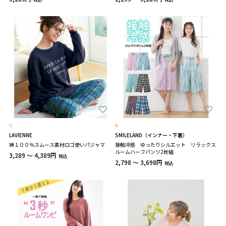
LAVIENNE
SMILELAND（インナー・下着）
綿１００％スムース素材ロゴ使いパジャマ
接触冷感 ゆったりシルエット リラックス
ルームハーフパンツ2枚組
3,289 ～ 4,389円
税込
2,798 ～ 3,698円
税込