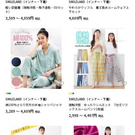
SMILELAND（インナー・下着）
SMILELAND（インナー・下着）
軽い部屋着（接触冷感・吸汗速乾・UVカッ
やわらかワッフル 着丈長めルームウェア上
ト）
下セット
3,509 ～ 4,059円
4,609円
税込
税込
SMILELAND（インナー・下着）
SMILELAND（インナー・下着）
綿100%さらり天竺の半袖シャツパジャマ
接触冷感 ゆったりシルエット 7分丈リラ
ックスルームパンツ2枚組
3,289 ～ 4,609円
税込
2,998 ～ 4,497円
税込