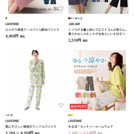
＋2
LAVIENNE
JANJAM
ひんやり綿混クールパイル素材パジャマ
くつろげる着心地とウエストゴムが楽ちん。
柔らかなシルエットが女性らしい８分丈リラ
4,400円
税込
ックスパンツ 大きいサイズ レディース
2,530円
税込
最大19%OFF
LAVIENNE
LAVIENNE
肌にやさしい綿混のワッフルパジャマ
ゆる涼！カットソールームウェア
3,294 ～ 4,394円
2,200 ～ 3,146円
税込
税込