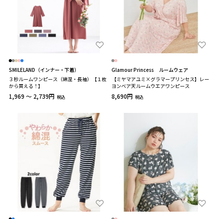
SMILELAND（インナー・下着）
Glamour Princess ルームウェア
３秒ルームワンピース（綿混・長袖）【１枚
【ミヤマアユミ×グラマープリンセス】レー
から買える！】
ヨンベア天ルームウエアワンピース
1,969 ～ 2,739円
8,690円
税込
税込