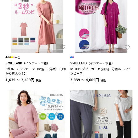
＋2
SMILELAND（インナー・下着）
SMILELAND（インナー・下着）
3秒ルームワンピース（綿混・5分袖）【1枚
綿100％ダブルガーゼ前開き5分袖ルームワ
から買える！】
ンピース
1,639 ～ 2,409円
3,839 ～ 4,609円
税込
税込