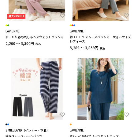
最大20%OFF
LAVIENNE
LAVIENNE
ゆったり春の刺しゅうスウェットパジャマ
綿１００％スムースパジャマ 大きいサイズ
レディース
2,200 ～ 3,300円
税込
3,289 ～ 3,839円
税込
SMILELAND（インナー・下着）
LAVIENNE
綿混スムースルームパンツ
さらっと軽いプリーツセットアップ