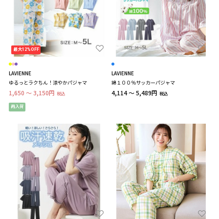
最大12%OFF
LAVIENNE
LAVIENNE
ゆるっとラクちん！涼やかパジャマ
綿１００％サッカーパジャマ
1,650 ～ 3,150円
4,114 ～ 5,489円
税込
税込
再入荷