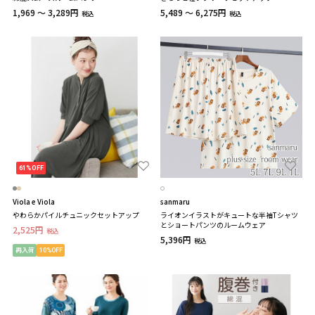
1,969 ～ 3,289円
5,489 ～ 6,275円
税込
税込
61%OFF
Viola e Viola
sanmaru
やわらかパイルチュニックセットアップ
ライオンイラストがキュートな半袖Tシャツ
とショートパンツのルームウェア
2,525円
税込
5,396円
税込
再入荷
10%OFF