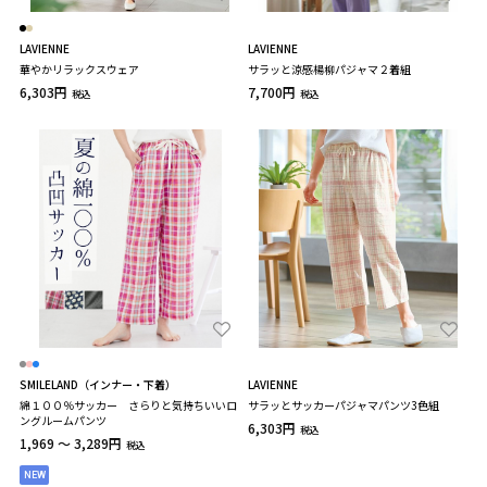
LAVIENNE
LAVIENNE
華やかリラックスウェア
サラッと涼感楊柳パジャマ２着組
6,303円
7,700円
税込
税込
SMILELAND（インナー・下着）
LAVIENNE
綿１００％サッカー さらりと気持ちいいロ
サラッとサッカーパジャマパンツ3色組
ングルームパンツ
6,303円
税込
1,969 ～ 3,289円
税込
NEW