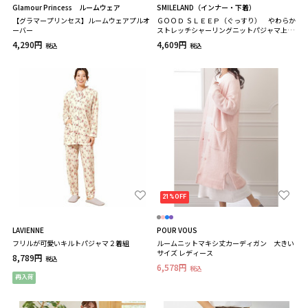
Glamour Princess ルームウェア
SMILELAND（インナー・下着）
【グラマープリンセス】ルームウェアプルオ
ＧＯＯＤ ＳＬＥＥＰ（ぐっすり） やわらか
ーバー
ストレッチシャーリングニットパジャマ上下
セット
4,290円
4,609円
税込
税込
21%OFF
LAVIENNE
POUR VOUS
フリルが可愛いキルトパジャマ２着組
ルームニットマキシ丈カーディガン 大きい
サイズ レディース
8,789円
税込
6,578円
税込
再入荷