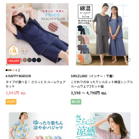
10%OFF
＋2
A HAPPY MARILYN
SMILELAND（インナー・下着）
タイプが選べる！ さらっとろ ルームウェア
こだわりのゆったりシルエット綿混シンプル
セット
ルームウェア2セット組
2,691円
3,598 ～ 4,798円
税込
税込
5%OFF
再入荷