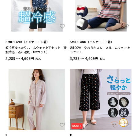
SMILELAND（インナー・下着）
SMILELAND（インナー・下着）
超冷感ゆったりルームウェア上下セット（接
綿100% やわらかスムースルームウェア上
触冷感・吸汗速乾・UVカット）
下セット
3,289 ～ 4,609円
3,289 ～ 4,609円
税込
税込
5%OFF