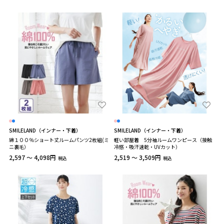
SMILELAND（インナー・下着）
SMILELAND（インナー・下着）
綿１００％ショート丈ルームパンツ2枚組(ミ
軽い部屋着 5分袖ルームワンピース（接触
ニ裏毛）
冷感・吸汗速乾・UVカット）
2,597 ～ 4,098円
2,519 ～ 3,509円
税込
税込