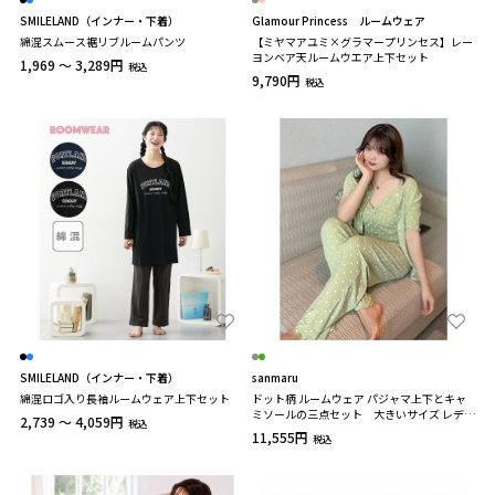
SMILELAND（インナー・下着）
Glamour Princess ルームウェア
綿混スムース裾リブルームパンツ
【ミヤマアユミ×グラマープリンセス】レー
ヨンベア天ルームウエア上下セット
1,969 ～ 3,289円
税込
9,790円
税込
SMILELAND（インナー・下着）
sanmaru
綿混ロゴ入り長袖ルームウェア上下セット
ドット柄 ルームウェア パジャマ上下とキャ
ミソールの三点セット 大きいサイズ レディ
2,739 ～ 4,059円
税込
ース
11,555円
税込