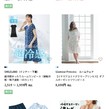
再入荷
SMILELAND（インナー・下着）
Glamour Princess ルームウェア
超冷感ゆったりルームワンピース（接触冷
【ミヤマアユミ×グラマープリンセス】ダブ
感・吸汗速乾・UVカット）
ルガーゼシャツワンピース
2,519 ～ 2,959円
8,690円
税込
税込
再入荷