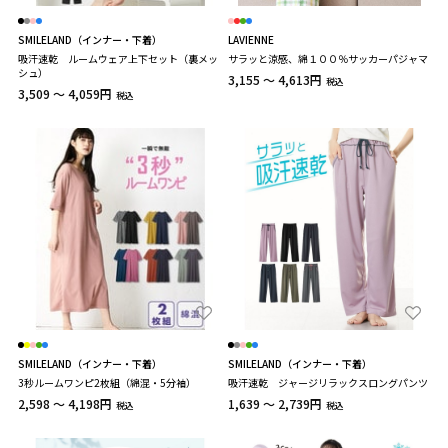
SMILELAND（インナー・下着）
LAVIENNE
吸汗速乾 ルームウェア上下セット（裏メッ
サラッと涼感、綿１００％サッカーパジャマ
シュ）
3,155 ～ 4,613円
税込
3,509 ～ 4,059円
税込
SMILELAND（インナー・下着）
SMILELAND（インナー・下着）
3秒ルームワンピ2枚組（綿混・5分袖）
吸汗速乾 ジャージリラックスロングパンツ
2,598 ～ 4,198円
1,639 ～ 2,739円
税込
税込