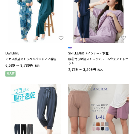
LAVIENNE
SMILELAND（インナー・下着）
ミセス羨望のトラベルパジャマ２着組
腹巻付き綿混ストレッチルームウェア上下セ
ット
6,589 ～ 8,789円
税込
2,739 ～ 3,509円
税込
再入荷