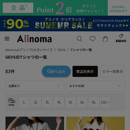
BRAND
Alinoma(アリノマ)大きいサイズ
GEVS
Tシャツの一覧
GEVSのTシャツの一覧
83件
絞り込み
商品別表示
カラー別表示
在庫あり
おすすめ順
L
2L
3L
4L
5L
6L
8L
10L～