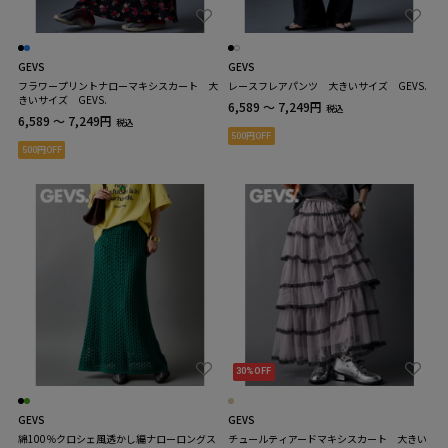
GEVS
GEVS
フラワープリントナローマキシスカート 大
レースフレアパンツ 大きいサイズ GEVS.
きいサイズ GEVS.
6,589 ～ 7,249円
税込
6,589 ～ 7,249円
税込
500円OFF
500円OFF
30%OFF
GEVS
GEVS
綿100％クロシェ風透かし編ナローロングス
チュールティアードマキシスカート 大きい