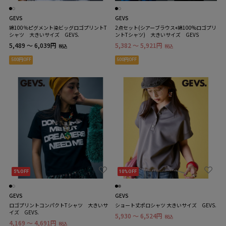
GEVS
GEVS
綿100％ピグメント染ビッグロゴプリントT
2点セット(シアーブラウス+綿100%ロゴプリ
シャツ 大きいサイズ GEVS.
ントTシャツ) 大きいサイズ GEVS
5,489 ～ 6,039円
5,382 ～ 5,921円
税込
税込
500円OFF
500円OFF
5%OFF
10%OFF
GEVS
GEVS
ロゴプリントコンパクトTシャツ 大きいサ
ショート丈ポロシャツ 大きいサイズ GEVS.
イズ GEVS.
5,930 ～ 6,524円
税込
4,169 ～ 4,691円
税込