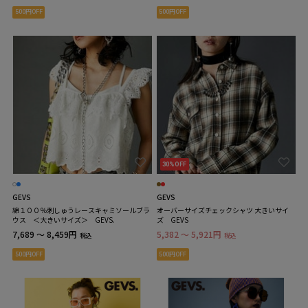
500円OFF
500円OFF
30%OFF
GEVS
GEVS
綿１００％刺しゅうレースキャミソールブラ
オーバーサイズチェックシャツ 大きいサイ
ウス ＜大きいサイズ＞ GEVS.
ズ GEVS
7,689 ～ 8,459円
5,382 ～ 5,921円
税込
税込
500円OFF
500円OFF