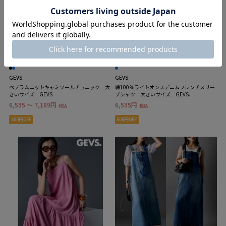
15%OFF
15%OFF
GEVS
GEVS
ペプラムニットキャミソールチュニック 大
綿100％ライトオンスデニムフレンチスリー
きいサイズ GEVS
ブシャツ 大きいサイズ GEVS.
6,535 ～ 7,189円
6,535円
税込
税込
500円OFF
500円OFF