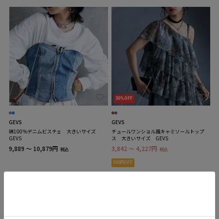
30%OFF
GEVS
GEVS
綿100％デニムビスチェ 大きいサイズ
チュールワンショル風キャミソールトップ
GEVS
ス 大きいサイズ GEVS
9,889 ～ 10,879円
3,842 ～ 4,227円
税込
税込
500円OFF