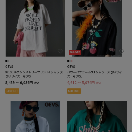
30%OFF
GEVS
GEVS
綿100％アシンメトリープリントTシャツ 大
パワーパフガールズTシャツ 大きいサイ
きいサイズ GEVS.
ズ GEVS．
5,489 ～ 6,039円
4,612 ～ 5,074円
税込
税込
500円OFF
500円OFF