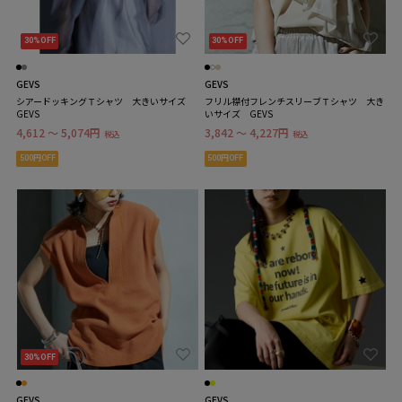
30%OFF
30%OFF
GEVS
GEVS
シアードッキングＴシャツ 大きいサイズ
フリル襟付フレンチスリーブＴシャツ 大き
GEVS
いサイズ GEVS
4,612 ～ 5,074円
3,842 ～ 4,227円
税込
税込
500円OFF
500円OFF
30%OFF
GEVS
GEVS