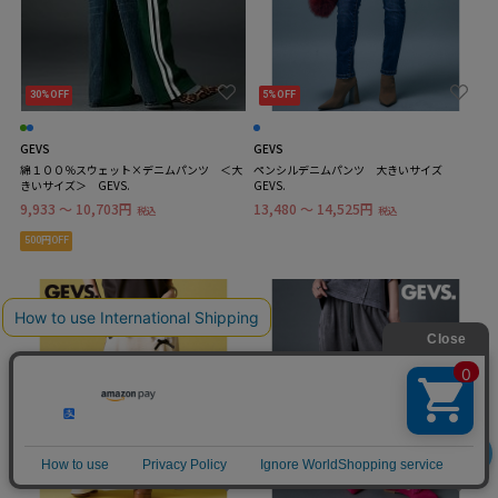
30%OFF
5%OFF
GEVS
GEVS
綿１００％スウェット×デニムパンツ ＜大
ペンシルデニムパンツ 大きいサイズ
きいサイズ＞ GEVS.
GEVS.
9,933 ～ 10,703円
13,480 ～ 14,525円
税込
税込
500円OFF
絞り込み