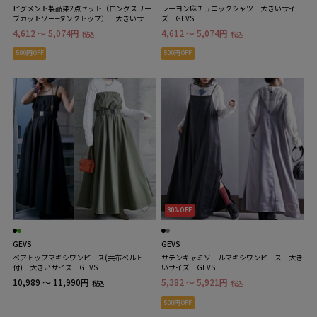
ピグメント製品染2点セット（ロングスリー
レーヨン麻チュニックシャツ 大きいサイ
ブカットソー+タンクトップ） 大きいサイ
ズ GEVS
ズ GEVS
4,612 ～ 5,074円
4,612 ～ 5,074円
税込
税込
500円OFF
500円OFF
30%OFF
GEVS
GEVS
ベアトップマキシワンピース(共布ベルト
サテンキャミソールマキシワンピース 大き
付) 大きいサイズ GEVS
いサイズ GEVS
10,989 ～ 11,990円
5,382 ～ 5,921円
税込
税込
500円OFF