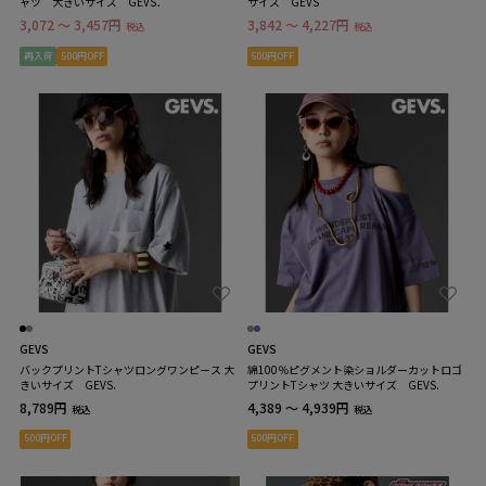
ャツ 大きいサイズ GEVS．
サイズ GEVS
3,072 ～ 3,457円
3,842 ～ 4,227円
税込
税込
再入荷
500円OFF
500円OFF
GEVS
GEVS
バックプリントTシャツロングワンピース 大
綿100％ピグメント染ショルダーカットロゴ
きいサイズ GEVS.
プリントTシャツ 大きいサイズ GEVS.
8,789円
4,389 ～ 4,939円
税込
税込
500円OFF
500円OFF