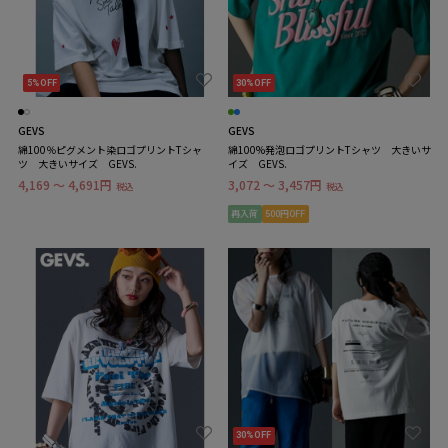
5%OFF
30%OFF
GEVS
GEVS
綿100％ピグメント染ロゴプリントTシャ
綿100%発泡ロゴプリントTシャツ 大きいサ
ツ 大きいサイズ GEVS.
イズ GEVS.
4,169 ～ 4,691円
3,072 ～ 3,457円
税込
税込
再入荷
500円OFF
30%OFF