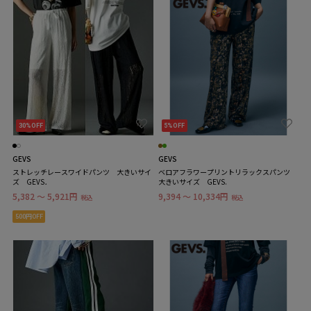
30%OFF
5%OFF
GEVS
GEVS
ストレッチレースワイドパンツ 大きいサイ
ベロアフラワープリントリラックスパンツ
ズ GEVS．
大きいサイズ GEVS.
5,382 ～ 5,921円
9,394 ～ 10,334円
税込
税込
500円OFF