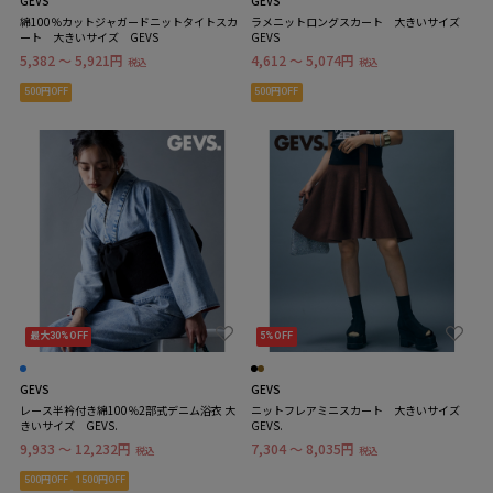
GEVS
GEVS
綿100％カットジャガードニットタイトスカ
ラメニットロングスカート 大きいサイズ
ート 大きいサイズ GEVS
GEVS
5,382 ～ 5,921円
4,612 ～ 5,074円
税込
税込
500円OFF
500円OFF
最大30%OFF
5%OFF
GEVS
GEVS
レース半衿付き綿100％2部式デニム浴衣 大
ニットフレアミニスカート 大きいサイズ
きいサイズ GEVS.
GEVS.
9,933 ～ 12,232円
7,304 ～ 8,035円
税込
税込
500円OFF
1500円OFF