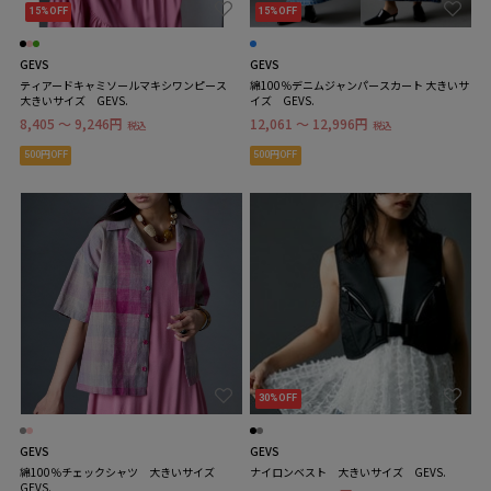
15%OFF
15%OFF
GEVS
GEVS
ティアードキャミソールマキシワンピース
綿100％デニムジャンパースカート 大きいサ
大きいサイズ GEVS.
イズ GEVS.
8,405 ～ 9,246円
12,061 ～ 12,996円
税込
税込
500円OFF
500円OFF
30%OFF
GEVS
GEVS
綿100％チェックシャツ 大きいサイズ
ナイロンベスト 大きいサイズ GEVS.
GEVS.