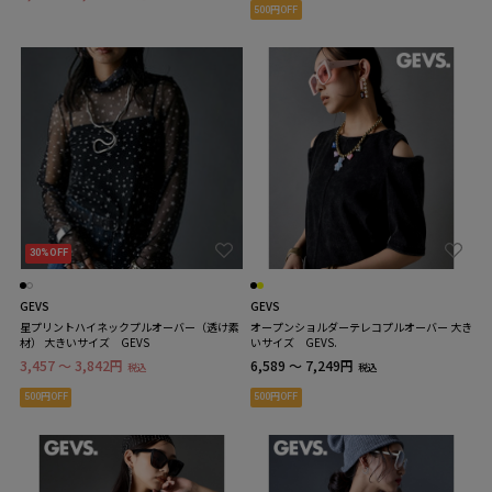
500円OFF
30%OFF
GEVS
GEVS
星プリントハイネックプルオーバー（透け素
オープンショルダーテレコプルオーバー 大き
材） 大きいサイズ GEVS
いサイズ GEVS.
3,457 ～ 3,842円
6,589 ～ 7,249円
税込
税込
500円OFF
500円OFF