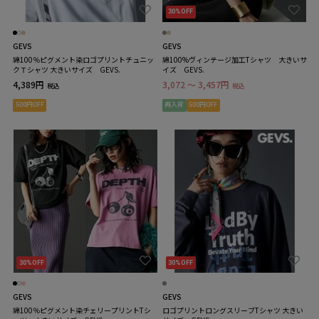
30%OFF
GEVS
GEVS
綿100％ピグメント染ロゴプリントチュニッ
綿100%ヴィンテージ加工Tシャツ 大きいサ
クＴシャツ 大きいサイズ GEVS.
イズ GEVS.
4,389円
3,072 ～ 3,457円
税込
税込
500円OFF
再入荷
500円OFF
30%OFF
30%OFF
GEVS
GEVS
綿100％ピグメント染チェリープリントTシ
ロゴプリントロングスリーブTシャツ 大きい