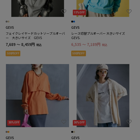
15%OFF
GEVS
GEVS
フェイクレイヤードカットソープルオーバ
レース切替プルオーバー 大きいサイズ
ー 大きいサイズ GEVS
GEVS.
7,689 ～ 8,459円
6,535 ～ 7,189円
税込
税込
500円OFF
500円OFF
30%OFF
30%OFF
GEVS
GEVS