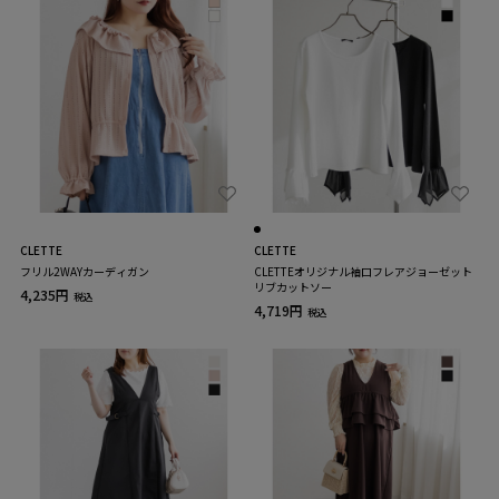
CLETTE
CLETTE
フリル2WAYカーディガン
CLETTEオリジナル袖口フレアジョーゼット
リブカットソー
4,235円
税込
4,719円
税込