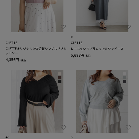
CLETTE
CLETTE
CLETTEオリジナル立体切替シンプルリブカ
レース使いペプラムキャミワンピース
ットソー
5,687円
税込
4,356円
税込