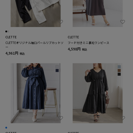
CLETTE
CLETTE
CLETTEオリジナル袖口パールリブカットソ
フード付きミニ裏毛ワンピース
ー
4,598円
税込
4,961円
税込