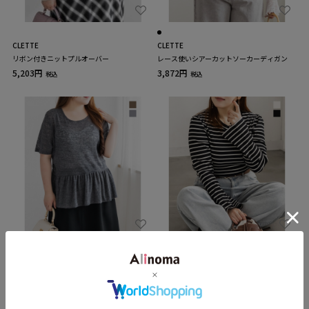
CLETTE
CLETTE
リボン付きニットプルオーバー
レース使いシアーカットソーカーディガン
5,203円
3,872円
税込
税込
CLETTE
CLETTE
麻混シアーワッフルペプラムプルオーバー
CLETTEオリジナルフレア袖ボーダーカット
ソー
3,993円
税込
4,356円
税込