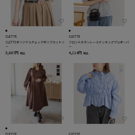
CLETTE
CLETTE
CLETTEオリジナルチェック衿リブカットソ
フロントボタンレースドッキングプルオーバ
ー
ー
5,687円
4,114円
税込
税込
CLETTE
CLETTE