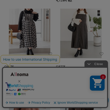
4,719円
税込
CLETTE
CLETTE
CLETTEオリジナルフリルデザインチェック
CLETTEオリジナル千鳥柄ジャンスカワンピ
柄キャミワンピース
ース
8,349円
9,317円
税込
税込
絞り込み