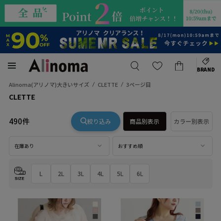
BRAND
Alinoma(アリノマ)大きいサイズ
CLETTE
3ページ目
CLETTE
490件
絞り込み
商品別表示
カラー別表示
在庫あり
おすすめ順
L
2L
3L
4L
5L
6L