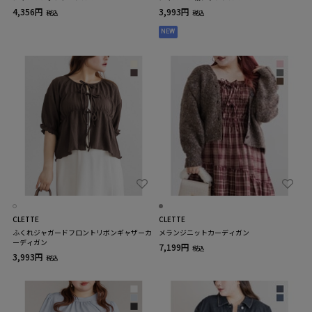
4,356円
3,993円
税込
税込
NEW
CLETTE
CLETTE
ふくれジャガードフロントリボンギャザーカ
メランジニットカーディガン
ーディガン
7,199円
税込
3,993円
税込