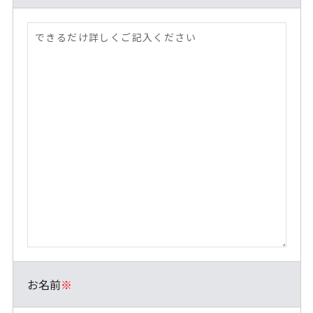
お名前
※