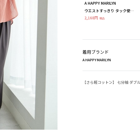
A HAPPY MARILYN
ウエストすっきり タック使い
セミワイドパンツ
2,168円
税込
着用ブランド
A HAPPY MARILYN
【さら軽コットン】 七分袖 ダブ