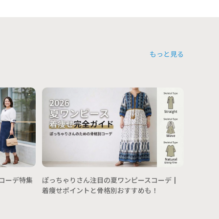
もっと見る
Ｔシャツ
んの年代
術
トコーデ特集
ぽっちゃりさん注目の夏ワンピースコーデ┃
着痩せポイントと骨格別おすすめも！