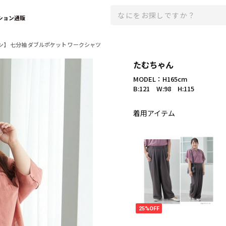
ション通販
】 七分袖 ダブルポケット ワークシャツ
たむちゃん
MODEL：H165cm
B:121 W:98 H:115
着用アイテム
25%OFF