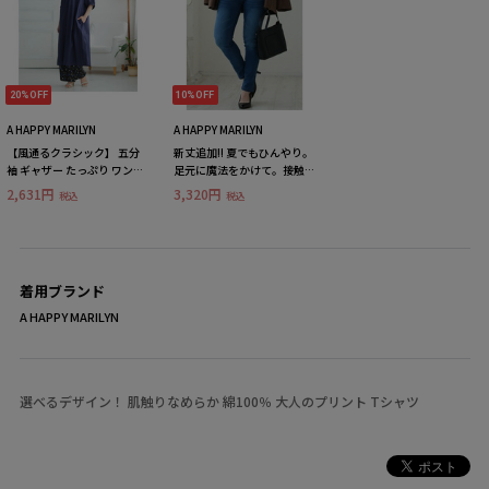
20%OFF
10%OFF
A HAPPY MARILYN
A HAPPY MARILYN
【風通るクラシック】 五分
新丈追加!! 夏でもひんやり。
袖 ギャザー たっぷり ワンピ
足元に魔法をかけて。接触冷
ース
感 UV 魔法の美ライン ストレ
2,631円
3,320円
税込
税込
ッチ スキニーデニムパンツ
着用ブランド
A HAPPY MARILYN
選べるデザイン！ 肌触りなめらか 綿100％ 大人のプリント Tシャツ