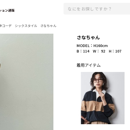
ション通販
歩コーデ シックスタイル さなちゃん
さなちゃん
MODEL：H160cm
B：114 W： 92 H：107
着用アイテム