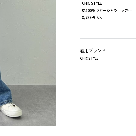
CHIC STYLE
綿100％ラガーシャツ 大きい
サイズ シックスタイル
8,789円
税込
着用ブランド
CHIC STYLE