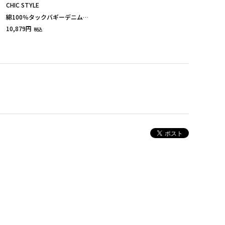
CHIC STYLE
綿100％タックバギーデニムパ
ンツ（セットアップ対応） 大
10,879円
税込
きいサイズ シックスタイル