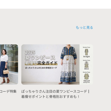
もっと見る
Ｔシャツ
んの年代
術
トコーデ特集
ぽっちゃりさん注目の夏ワンピースコーデ┃
着痩せポイントと骨格別おすすめも！