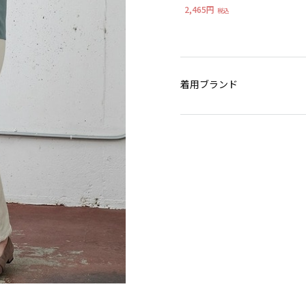
ヨン混スリムパンツ（ゆったり
2,465円
税込
太もも）（股下68cm）大きい
サイズ
着用ブランド