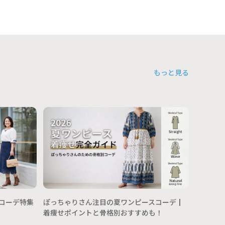
もっと見る
Ｔシャツ
んの年代
術
トコーデ特集
ぽっちゃりさん注目の夏ワンピースコーデ┃
着痩せポイントと骨格別おすすめも！