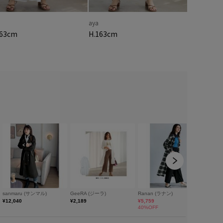
aya
163cm
H.163cm