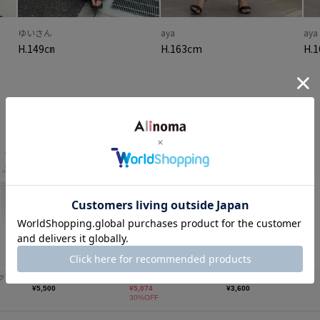
ゆいさん
aya
aya
H.149㎝
H.163cm
H.