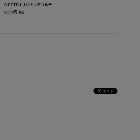
CLETTEオリジナルデコルテオ
ープンチェック柄ニット
6,534円
税込