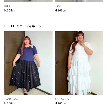
kana
kana
H.164㎝
H.163cm
CLETTEのコーディネート
れいぼんさん
れいぼんさん
H.160㎝
H.160㎝