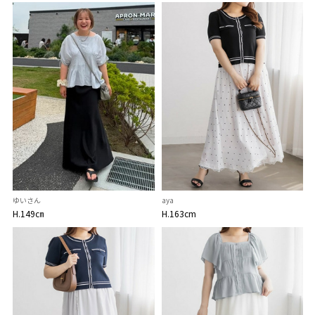
ゆいさん
aya
H.149㎝
H.163cm