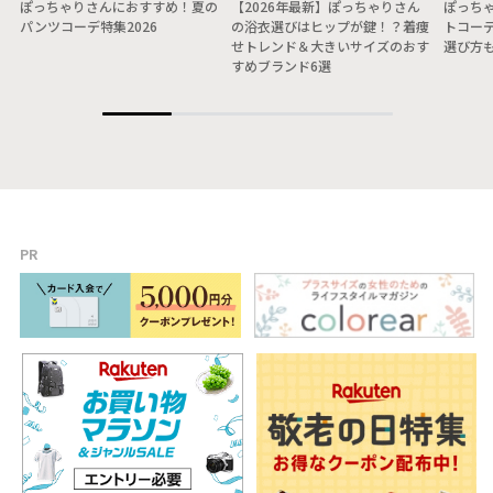
ぽっちゃりさんにおすすめ！夏の
【2026年最新】ぽっちゃりさん
ぽっちゃ
パンツコーデ特集2026
の浴衣選びはヒップが鍵！？着痩
トコー
せトレンド＆大きいサイズのおす
選び方
すめブランド6選
PR