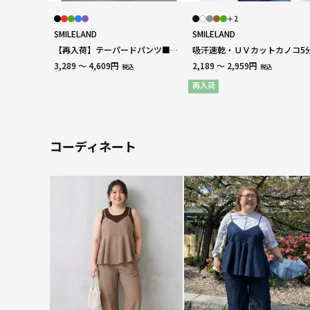
＋2
SMILELAND
SMILELAND
【再入荷】テーパードパンツ■大
吸汗速乾・ＵＶカットカノコ5
人の落ち感シリーズ■ 大きいサ
ポロシャツ 大きいサイズ
3,289 ～ 4,609円
2,189 ～ 2,959円
税込
税込
イズ
再入荷
コーディネート