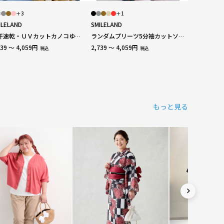
＋3
＋1
ILELAND
SMILELAND
汗速乾・ＵＶカットカノコゆる
ランダムプリーツ5分袖カットソー
ルエット5分袖ポロチュニック
Vネックポンチョチュニック 大き
739 ～ 4,059円
2,739 ～ 4,059円
税込
税込
きいサイズ
いサイズ
もっと見る