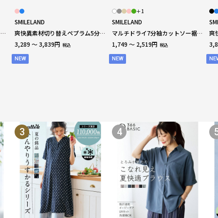
＋1
SMILELAND
SMILELAND
SM
きい
爽快異素材切り替えペプラム5分袖
マルチドライ7分袖カットソー裾ラ
爽
プルオーバー(接触冷感・吸汗速
ウンドチュニック（水陸両用・接
（
3,289 ～ 3,839円
1,749 ～ 2,519円
3,
税込
税込
乾・イージーケア・UVカット・ス
触冷感・UVカット・吸汗速乾） 大
チ
トレッチ） 大きいサイズ
きいサイズ
NEW
NEW
NE
3
4