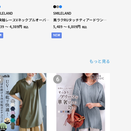
ILELAND
SMILELAND
快袖レースVネックプルオーバー
美ラクRUタッチティアードワンピ
接触冷感・UVカット・ストレッ
ース（接触冷感・UVカット） 大
839 ～ 4,389円
5,489 ～ 6,809円
税込
税込
） 大きいサイズ
きいサイズ
W
NEW
もっと見る
5
6