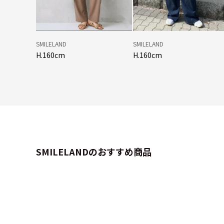
SMILELAND
SMILELAND
H.160cm
H.160cm
SMILELANDのおすすめ商品