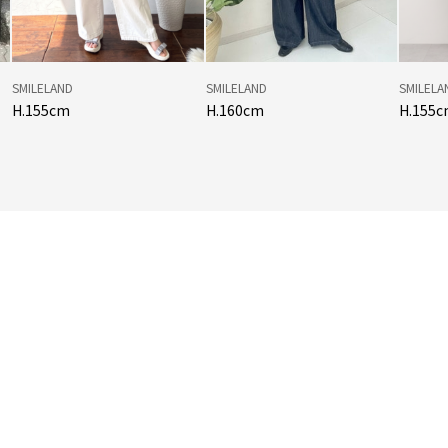
SMILELAND
SMILELAND
SMILELA
H.155cm
H.160cm
H.155