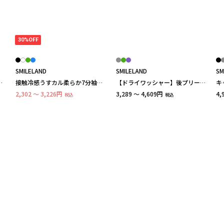
30%OFF
SMILELAND
SMILELAND
SM
バ
接触冷感うすカル柔らか7分袖ダ
【ドライワッシャー】後プリーツ
キ
サイ
ブルポケットシャツチュニック 大
シャツチュニック（吸汗速乾） 大
ク
2,302 ～ 3,226円
3,289 ～ 4,609円
4,
税込
税込
きいサイズ
きいサイズ
ツ