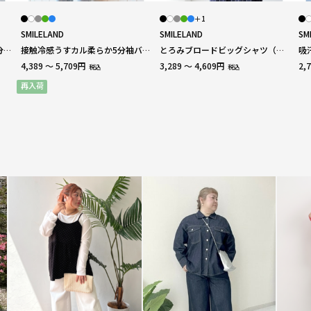
＋1
SMILELAND
SMILELAND
SM
分袖
接触冷感うすカル柔らか5分袖バン
とろみブロードビッグシャツ（イ
吸
ドカラーワンピース 大きいサイズ
ージーケア・吸汗速乾） 大きい
シ
4,389 ～ 5,709円
3,289 ～ 4,609円
2,
税込
税込
サイズ
大
再入荷