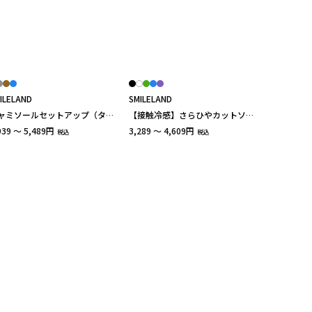
ILELAND
SMILELAND
ャミソールセットアップ（タッ
【接触冷感】さらひやカットソー
キャミソール＋セミワイドパン
ワイドパンツ（接触冷感・UVカッ
939 ～ 5,489円
3,289 ～ 4,609円
税込
税込
） 大きいサイズ
ト）（ロング丈） 大きいサイズ