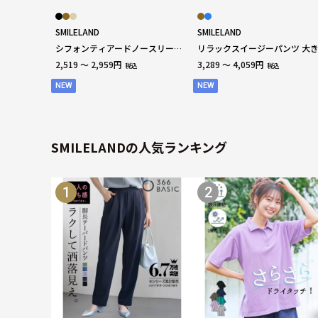
SMILELAND
SMILELAND
シフォンティアードノースリーブ
リラックスイージーパンツ 大
ブラウス 大きいサイズ
サイズ
2,519 ～ 2,959円
3,289 ～ 4,059円
税込
税込
NEW
NEW
SMILELANDの人気ランキング
1
2