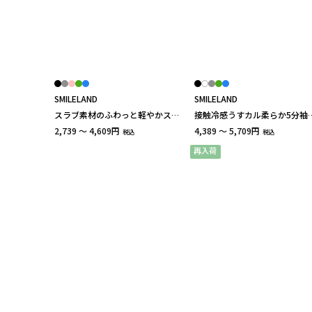
SMILELAND
SMILELAND
スラブ素材のふわっと軽やかスカ
接触冷感うすカル柔らか5分袖
ート見えワイドパンツ（ゆったり
ンドカラーワンピース 大きい
2,739 ～ 4,609円
4,389 ～ 5,709円
税込
税込
ヒップ） 大きいサイズ
ズ
再入荷