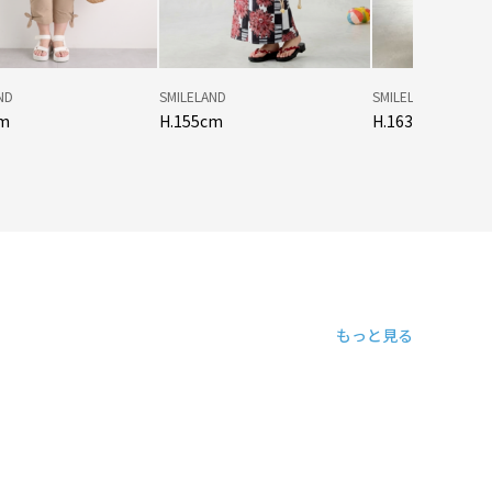
ND
SMILELAND
SMILELAND
cm
H.155cm
H.163cm
もっと見る