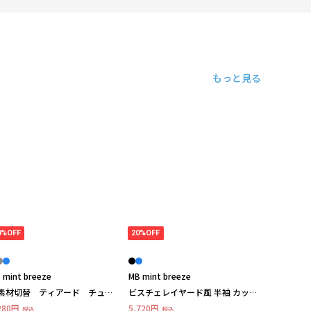
もっと見る
0%OFF
20%OFF
 mint breeze
MB mint breeze
素材切替 ティアード チュニ
ビスチェレイヤード風 半袖 カッ
ク カットソー LL/3L/4L/5L MB
トソー LL/3L/4L/5L/6L MB mint
280円
5,720円
税込
税込