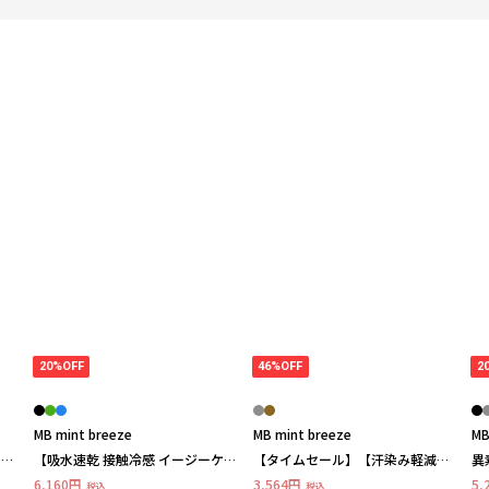
20%OFF
46%OFF
2
MB mint breeze
MB mint breeze
MB
】ピ
【吸水速乾 接触冷感 イージーケ
【タイムセール】【汗染み軽減】
異
ス
ア】フロントタックブラウス
ドライ 天竺 ラウンドヘム チュニ
ッ
6,160円
3,564円
5,
税込
税込