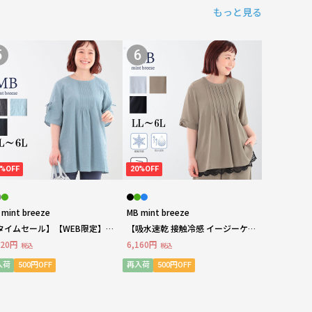
もっと見る
5
6
4%OFF
20%OFF
 mint breeze
MB mint breeze
タイムセール】【WEB限定】袖
【吸水速乾 接触冷感 イージーケ
ャーリング スリーブ チュニック
ア】フロントタックブラウス
620円
6,160円
税込
税込
ウス LL/3L/4L/5L MB mint
LL/3L/4L/5L/6L MB mint breeze
reezeミントブリーズ
ミントブリーズ
入荷
500円OFF
再入荷
500円OFF