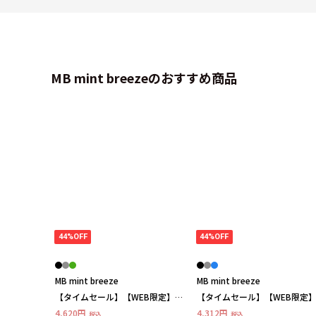
MB mint breezeのおすすめ商品
44%OFF
44%OFF
MB mint breeze
MB mint breeze
【タイムセール】【WEB限定】袖
【タイムセール】【WEB限定
シャーリング スリーブ チュニッ
ンタック ストライプ ブラウ
4,620円
4,312円
税込
税込