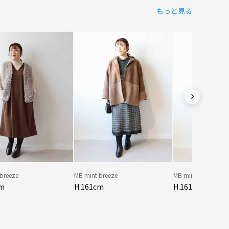
もっと見る
 breeze
MB mint breeze
MB mint breeze
cm
H.161cm
H.161cm