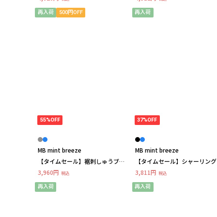
クブラウス LL/3L/4L/5L MB mint
LL/3L/4L/5L/6L MB mint bree
breezeミントブリーズ
ミントブリーズ
再入荷
500円OFF
再入荷
55%OFF
37%OFF
MB mint breeze
MB mint breeze
【タイムセール】裾刺しゅうブラ
【タイムセール】シャーリング
ウ スLL/3L/4L/5L/6l MB mint
ットソー LL/3L/4L/5L MB mint
3,960円
3,811円
税込
税込
breezeミントブリーズ
breezeミントブリーズ
再入荷
再入荷