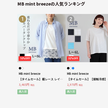
MB mint breezeの人気ランキング
1
2
10%OFF
32%OFF
MB mint breeze
MB mint breeze
【タイムセール】裾レース レイヤ
【タイムセール】【接触冷感】
ード タンクトップ LL/3L/4L/5L MB
ーシック 半袖 Tシャツ
3,465円
2,970円
税込
税込
mint breezeミントブリーズ
LL/3L/4L/5L/6L MB mint bree
ミントブリーズ
再入荷
再入荷