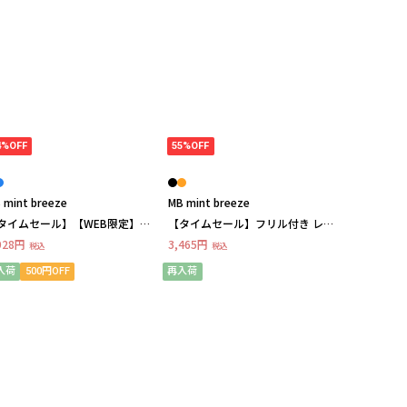
4%OFF
55%OFF
 mint breeze
MB mint breeze
タイムセール】【WEB限定】衿
【タイムセール】フリル付き レー
ャザー シャツワンピース チュ
スアップ チュニック ブラウス
928円
3,465円
税込
税込
ク LL/3L/4L/5L MB mint
LL/3L/4L/5L/6L MB mint breeze
reezeミントブリーズ
ミントブリーズ
入荷
500円OFF
再入荷