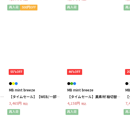
ze
LL/3L/4L/5L/6L MB mint breeze
ック カットソー LL/3L/4L/5L MB
m
ミントブリーズ
mint breezeミント
再入荷
500円OFF
再入荷
再
55%OFF
46%OFF
2
MB mint breeze
MB mint breeze
MB
 カ
【タイムセール】【WEB/一部店
【タイムセール】異素材 袖切替ブ
【
舗限定】フレア袖 ブラウス
ラウス LL/3L/4L/5L MB mint
ト
3,465円
4,158円
7,
税込
税込
LL/3L/4L/5L MB mint breezeミン
breezeミントブリーズ
トブリーズ
再入荷
再入荷
再