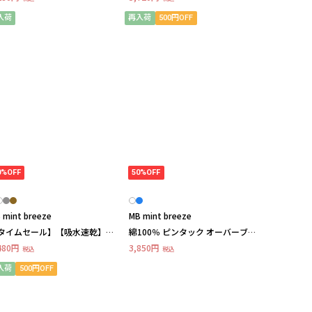
int breezeミントブリーズ
breezeミントブリーズ
入荷
再入荷
500円OFF
0%OFF
50%OFF
 mint breeze
MB mint breeze
タイムセール】【吸水速乾】ス
綿100％ ピンタック オーバーブラ
レッチ クロプトパンツ
ウスLL/3L/4L/5L/6LMB mint
480円
3,850円
税込
税込
breezeミントブリーズ
入荷
500円OFF