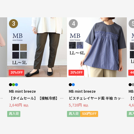
3
4
20%OFF
20%OFF
4
MB mint breeze
MB mint breeze
MB
ベ
【タイムセール】【接触冷感】 デ
ビスチェレイヤード風 半袖 カット
【
ニム調 レギンス 大きいサイズレ
ソー LL/3L/4L/5L/6L MB mint
シ
2,640円
5,720円
4,
税込
税込
ze
ディース
breezeミントブリーズ
ブラ
b
再入荷
再入荷
500円OFF
再