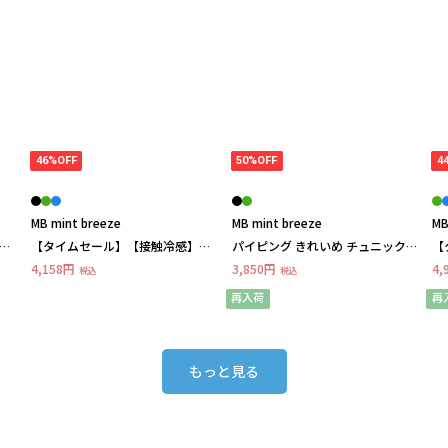
46%OFF
50%OFF
4
MB mint breeze
MB mint breeze
MB
ト
【タイムセール】【接触冷感】さ
パイピング きれいめ チュニック
【
らさらレーヨンドルマンスリーブ
ブラウス LL/3L/4L/5L/6L MB mint
ギ
4,158円
3,850円
4,
税込
税込
チュニック LL/3L/4L/5L MB mint
breezeミントブリーズ
ニッ
breezeミントブリー
b
再入荷
再
もっと見る