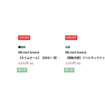
37%OFF
50%OFF
MB mint breeze
MB mint breeze
【タイムセール】【WEB/一部店
【接触冷感】フリルネックドッ
舗限定】バルーンスリーブ チュニ
柄ブラウス
4,851円
3,850円
税込
税込
ック ブラウス LL/3L/4L/5L/6L MB
mint breezeミントブ
再入荷
再入荷