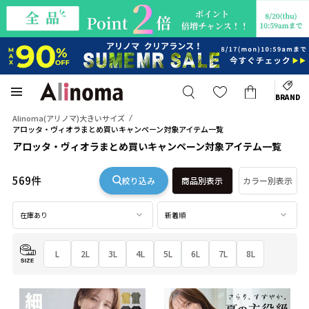
BRAND
Alinoma(アリノマ)大きいサイズ
アロッタ・ヴィオラまとめ買いキャンペーン対象アイテム一覧
アロッタ・ヴィオラまとめ買いキャンペーン対象アイテム一覧
569件
絞り込み
商品別表示
カラー別表示
在庫あり
新着順
L
2L
3L
4L
5L
6L
7L
8L