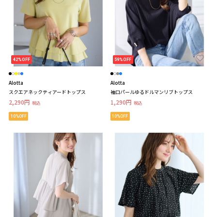
42%OFF
59%OFF
Alotta
Alotta
スクエアネックティアードトップス
袖口パールゆるドルマンリブトップス
2,290円
1,290円
税込
税込
10%OFF
10%OFF