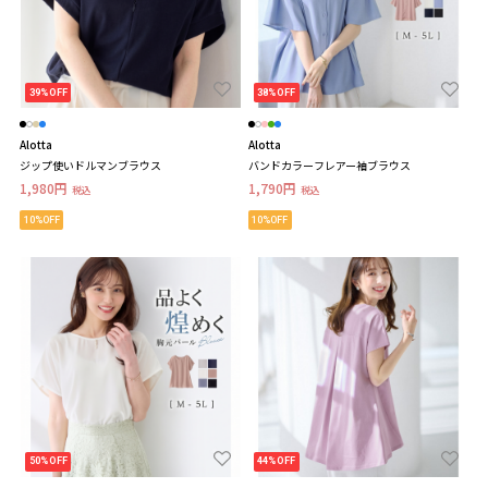
39%OFF
38%OFF
Alotta
Alotta
ジップ使いドルマンブラウス
バンドカラーフレアー袖ブラウス
1,980円
1,790円
税込
税込
10%OFF
10%OFF
50%OFF
44%OFF