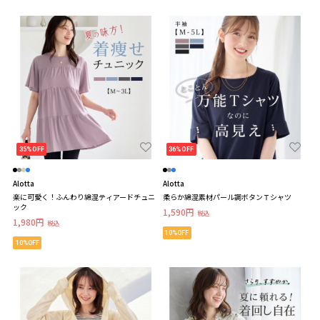
35%OFF
36%OFF
Alotta
Alotta
楽に可愛く！ふんわり綿混ティアードチュニ
柔らか綿混素材パール調ボタンＴシャツ
ック
1,590円
税込
1,980円
税込
10%OFF
10%OFF