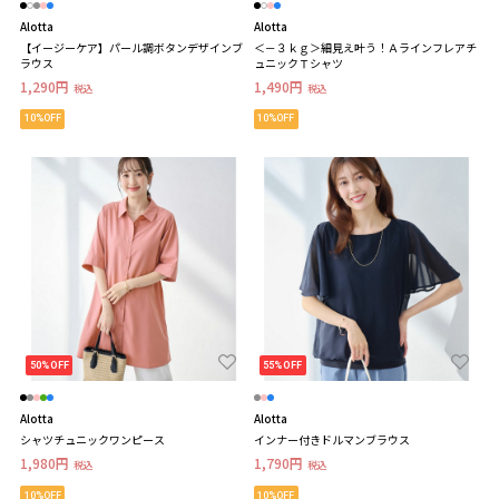
Alotta
Alotta
【イージーケア】パール調ボタンデザインブ
＜－３ｋｇ＞細見え叶う！Ａラインフレアチ
ラウス
ュニックＴシャツ
1,290円
1,490円
税込
税込
10%OFF
10%OFF
50%OFF
55%OFF
Alotta
Alotta
シャツチュニックワンピース
インナー付きドルマンブラウス
1,980円
1,790円
税込
税込
10%OFF
10%OFF