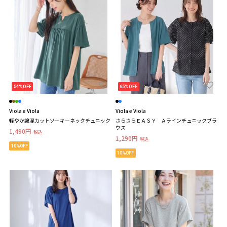
54%OFF
65%OFF
Viola e Viola
Viola e Viola
軽やか綿混カットソーキーネックチュニック
さらさらＥＡＳＹ Ａラインチュニックブラ
ウス
1,490円
税込
1,290円
税込
10%OFF
10%OFF