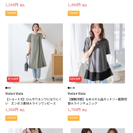
1,590円
1,490円
税込
税込
10%OFF
10%OFF
41%OFF
42%OFF
Viola e Viola
Viola e Viola
【ショート丈】ひんやり＆シワになりにく
【接触冷感】なめらか上品カットソー配色切
い エンボス素材Ａラインワンピース
替Ａラインチュニック
1,980円
1,790円
税込
税込
10%OFF
10%OFF