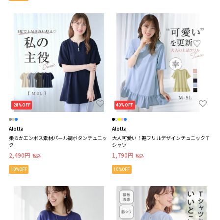
28%OFF
40%OFF
Alotta
Alotta
柔らかエンボス素材パール調ボタンチュニッ
大人可愛い！裾フリルデザインチュニックＴ
ク
シャツ
2,490円
1,790円
税込
税込
10%OFF
10%OFF