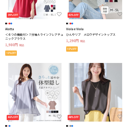
39%OFF
43%OFF
Alotta
Viola e Viola
＜６つの機能付＞７分袖Ａラインフレアチュ
ひんやリブ メロウデザイントップス
ニックブラウス
1,290円
税込
1,980円
税込
10%OFF
10%OFF
46%OFF
48%OFF