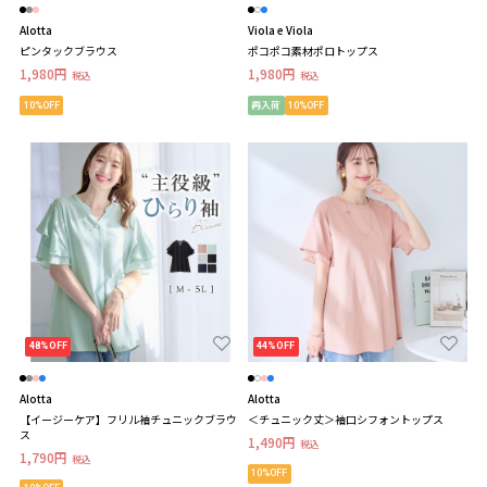
Alotta
Viola e Viola
ピンタックブラウス
ポコポコ素材ポロトップス
1,980円
1,980円
税込
税込
10%OFF
再入荷
10%OFF
48%OFF
44%OFF
Alotta
Alotta
【イージーケア】フリル袖チュニックブラウ
＜チュニック丈＞袖口シフォントップス
ス
1,490円
税込
1,790円
税込
10%OFF