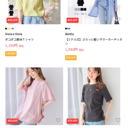
43%OFF
46%OFF
Viola e Viola
Alotta
ポコポコ素材Ｔシャツ
【ミドル丈】さらっと軽いサマーカーディガ
ン
1,290円
税込
1,980円
税込
10%OFF
10%OFF
44%OFF
57%OFF