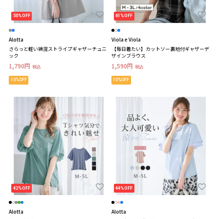
50%OFF
61%OFF
Alotta
Viola e Viola
さらっと軽い綿混ストライプギャザーチュニ
【毎日着たい】カットソー裏地付ギャザーデ
ック
ザインブラウス
1,790円
1,590円
税込
税込
10%OFF
10%OFF
42%OFF
44%OFF
Alotta
Alotta