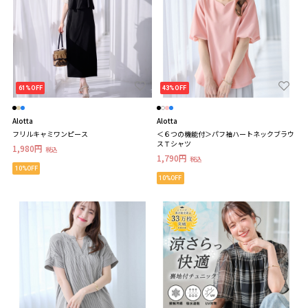
61%OFF
43%OFF
Alotta
Alotta
フリルキャミワンピース
＜６つの機能付＞パフ袖ハートネックブラウ
スＴシャツ
1,980円
税込
1,790円
税込
10%OFF
10%OFF