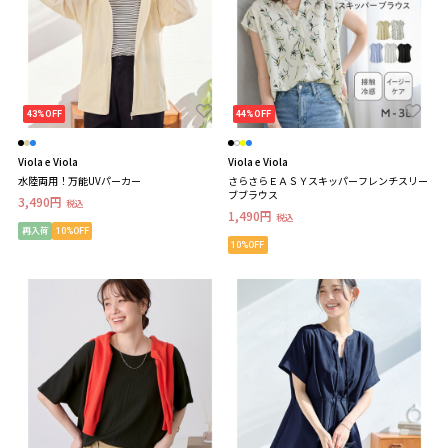
43%OFF
44%OFF
Viola e Viola
Viola e Viola
水陸両用！万能UVパーカー
さらさらＥＡＳＹスキッパーフレンチスリー
ブブラウス
3,490円
税込
1,490円
税込
再入荷
10%OFF
10%OFF