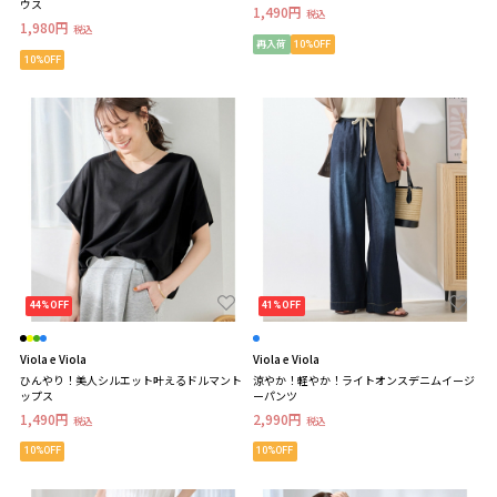
ウス
1,490円
税込
1,980円
税込
再入荷
10%OFF
10%OFF
44%OFF
41%OFF
Viola e Viola
Viola e Viola
ひんやり！美人シルエット叶えるドルマント
涼やか！軽やか！ライトオンスデニムイージ
ップス
ーパンツ
1,490円
2,990円
税込
税込
10%OFF
10%OFF