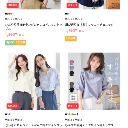
38%OFF
60%OFF
Viola e Viola
Viola e Viola
ひんやり多機能ランダムテレコドルマントッ
風が通り抜ける！サッカーチュニック
プス
1,790円
税込
1,590円
税込
10%OFF
再入荷
10%OFF
43%OFF
44%OFF
＋1
Viola e Viola
Viola e Viola
さらさらＥＡＳＹ ２ＷＡＹ衿デザインブラ
ひんやり細見え！デザイン袖トップス