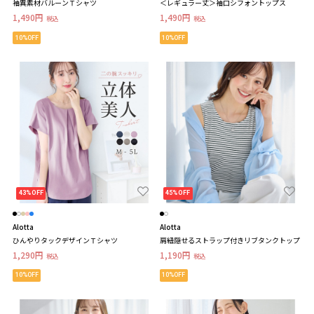
袖異素材バルーンＴシャツ
＜レギュラー丈＞袖口シフォントップス
1,490円
1,490円
税込
税込
10%OFF
10%OFF
43%OFF
45%OFF
Alotta
Alotta
ひんやりタックデザインＴシャツ
肩紐隠せるストラップ付きリブタンクトップ
1,290円
1,190円
税込
税込
10%OFF
10%OFF