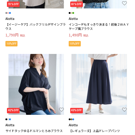
51%OFF
61%OFF
Alotta
Alotta
【イージーケア】バックフリルデザインブラ
インコーデもすっきり決まる！前後２ＷＡＹ
ウス
ケープ風ブラウス
1,790円
1,490円
税込
税込
10%OFF
10%OFF
42%OFF
43%OFF
Alotta
Alotta
サイドタックゆるドルマンとろみブラウス
【レギュラー丈】上品ドレープパンツ