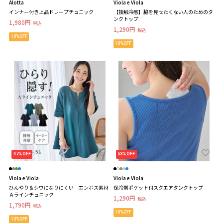
Alotta
Viola e Viola
インナー付き上品ドレープチュニック
【接触冷感】脇を見せたくない人のためのタ
ンクトップ
1,980円
税込
1,290円
税込
10%OFF
10%OFF
47%OFF
53%OFF
Viola e Viola
Viola e Viola
ひんやり＆シワになりにくい エンボス素材
保冷剤ポケット付スクエアタンクトップ
Ａラインチュニック
1,290円
税込
1,790円
税込
10%OFF
10%OFF