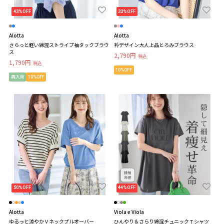
43%OFF
33%OFF
Alotta
Alotta
さらっと軽い綿混ストライプ袖タックブラウ
衿デザイン大人上品とろみブラウス
ス
2,790円
税込
1,790円
税込
10%OFF
再入荷
10%OFF
50%OFF
44%OFF
Alotta
Viola e Viola
ゆるっと涼やかＶネックプルオーバー
ひんやり＆さらり綿混チュニックＴシャツ