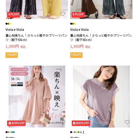
47%OFF
47%OFF
Viola e Viola
Viola e Viola
着心地楽ちん！さらっと軽やかプリーツパン
着心地楽ちん！さらっと軽やかプリーツパン
ツ（股下66cm）
ツ（股下60cm）
1,980円
1,980円
税込
税込
10%OFF
10%OFF
最大39%OFF
最大43%OFF
＋1
Alotta
Alotta