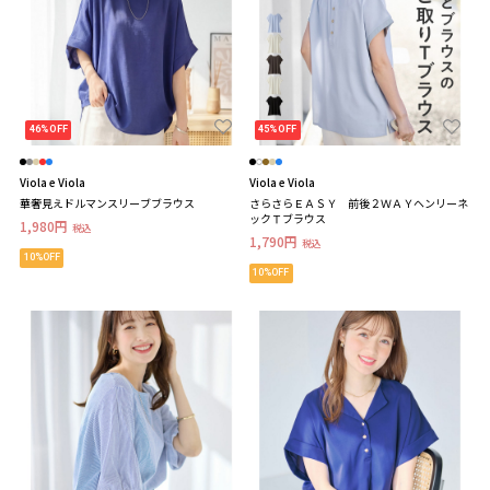
46%OFF
45%OFF
Viola e Viola
Viola e Viola
華奢見えドルマンスリーブブラウス
さらさらＥＡＳＹ 前後２ＷＡＹヘンリーネ
ックＴブラウス
1,980円
税込
1,790円
税込
10%OFF
10%OFF