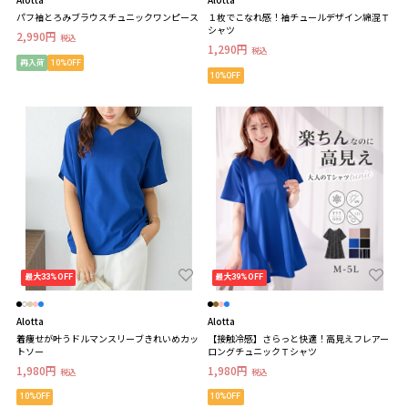
パフ袖とろみブラウスチュニックワンピース
１枚でこなれ感！袖チュールデザイン綿混Ｔ
シャツ
2,990円
税込
1,290円
税込
再入荷
10%OFF
10%OFF
最大33%OFF
最大39%OFF
Alotta
Alotta
着痩せが叶うドルマンスリーブきれいめカッ
【接触冷感】さらっと快適！高見えフレアー
トソー
ロングチュニックＴシャツ
1,980円
1,980円
税込
税込
10%OFF
10%OFF