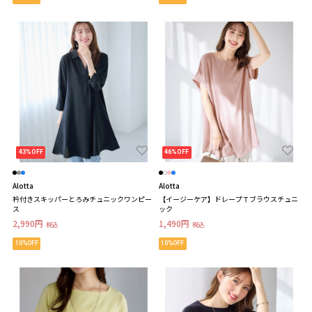
43%OFF
46%OFF
Alotta
Alotta
衿付きスキッパーとろみチュニックワンピー
【イージーケア】ドレープＴブラウスチュニ
ス
ック
2,990円
1,490円
税込
税込
10%OFF
10%OFF