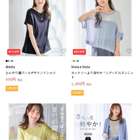
61%OFF
63%OFF
Alotta
Viola e Viola
ひんやり裾パールデザインＴシャツ
カットソーより涼やか！シアードルマンニッ
ト
990円
税込
1,490円
税込
10%OFF
10%OFF