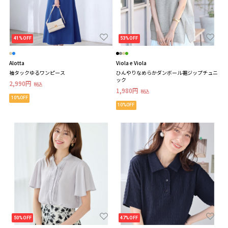
41%OFF
53%OFF
Alotta
Viola e Viola
袖タックゆるワンピース
ひんやりなめらかダンボール裾ジップチュニ
ック
2,990円
税込
1,980円
税込
10%OFF
10%OFF
50%OFF
47%OFF