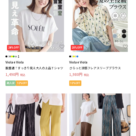
28%OFF
20%OFF
＋1
Viola e Viola
Viola e Viola
脱普通！すっきり見え大人の上品Ｔシャツ
さらっと涼感フレアスリーブブラウス
1,490円
1,980円
税込
税込
再入荷
10%OFF
10%OFF