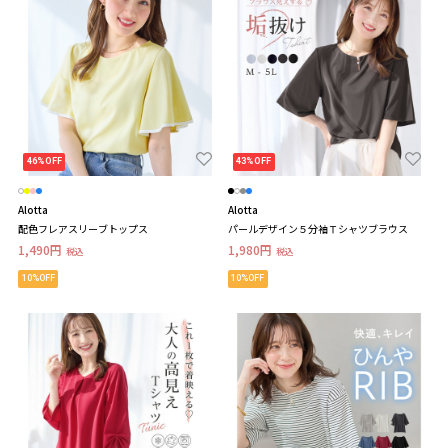
46%OFF
43%OFF
Alotta
Alotta
配色フレアスリーブトップス
パールデザイン５分袖Ｔシャツブラウス
1,490円
1,980円
税込
税込
10%OFF
10%OFF