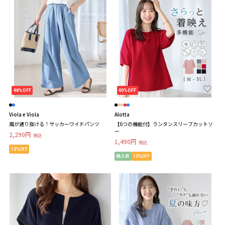
48%OFF
40%OFF
Viola e Viola
Alotta
風が通り抜ける！サッカーワイドパンツ
【6つの機能付】ランタンスリーブカットソ
ー
2,290円
税込
1,490円
税込
10%OFF
再入荷
10%OFF