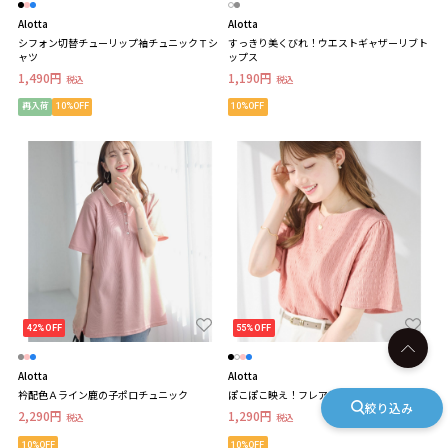
Alotta
Alotta
シフォン切替チューリップ袖チュニックＴシ
すっきり美くびれ！ウエストギャザーリブト
ャツ
ップス
1,490円
1,190円
税込
税込
再入荷
10%OFF
10%OFF
42%OFF
55%OFF
Alotta
Alotta
衿配色Ａライン鹿の子ポロチュニック
ぽこぽこ映え！フレア袖トップス
絞り込み
2,290円
1,290円
税込
税込
10%OFF
10%OFF