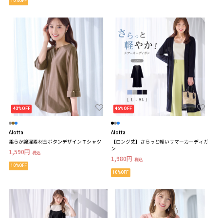
10%OFF
43%OFF
46%OFF
Alotta
Alotta
柔らか綿混素材金ボタンデザインＴシャツ
【ロング丈】さらっと軽いサマーカーディガ
ン
1,590円
税込
1,980円
税込
10%OFF
10%OFF