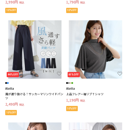
2,990円
1,790円
税込
税込
10%OFF
10%OFF
44%OFF
61%OFF
Alotta
Alotta
風が通り抜ける！サッカーマリンワイドパン
上品フレアー袖リブＴシャツ
ツ
1,190円
税込
2,490円
税込
10%OFF
10%OFF