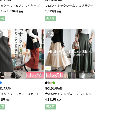
シュクールヘムノンワイヤーブラ
フロントホックシームレスブラジャ
ー 大きいサイズ レディース
ー 大きいサイズ レディース
89 ～ 2,390円
2,389円
税込
税込
入荷
再入荷
1
12
DJAPAN
GOLDJAPAN
ダムプリーツナロースカート 大
大きいサイズ レディース ストレッチ
サイズ レディース
ツイルハイウエストフレアスカート
91円
4,191円
税込
税込
入荷
再入荷