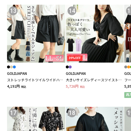
13
14
1
39%OFF
GOLDJAPAN
GOLDJAPAN
GOL
ストレッチライトツイルワイドハー
大きいサイズレディースツイストフ
フ
フパンツ 大きいサイズ レディース
ロントプリーツ切替えパフスリーブ
ピー
4,191円
5,726円
5,8
税込
税込
ワンピース
再
17
18
1