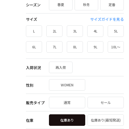
シーズン
春夏
秋冬
定番
サイズ
サイズガイドを見る
L
2L
3L
4L
5L
6L
7L
8L
9L
10L～
入荷状況
再入荷
性別
WOMEN
販売タイプ
通常
セール
在庫
在庫あり
在庫あり(最短発送)