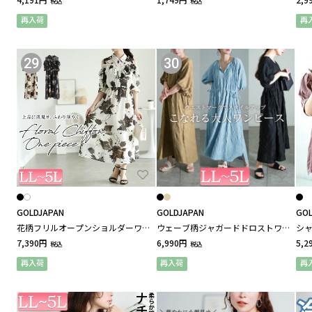
税込
税込
再入荷
再
29
30
GOLDJAPAN
GOLDJAPAN
GOL
花柄フリルオープンショルダーワン
ウェーブ柄ジャガードドロストワン
シ
ピース
ピース 大きいサイズ レディース
プラ
7,390円
6,990円
5,2
税込
税込
ィ
再入荷
再入荷
再