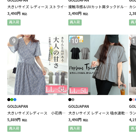
大きいサイズ レディース ストライプ
接触冷感＆UVカット肩タックドルマ
カ
スーツ・フォーマル
柄シフォンフェイクチュニック
ンプルオーバー 大きいサイズ レデ
ジャ
3,490円
3,490円
2,3
税込
税込
ィース
再入荷
再入荷
再
シーズンアイテム
9
10
1
クリア
カテゴリーを指定する
GOLDJAPAN
GOLDJAPAN
GOL
大きいサイズレディース 小花柄ウ
大きいサイズ レディース 吸水速乾＆
ラン
エスト切り替えカシュクールワンピ
UVカットペプラムプルオーバー
きい
5,889円
3,490円
4,1
税込
税込
ース
再入荷
再入荷
再