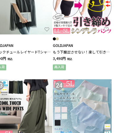
DJAPAN
GOLDJAPAN
ックチュールレイヤードTシャツ
もう下腹出させない！楽して引き締
いサイズ レディース
めシンデレラパンツ 大きいサイズ レ
90円
3,490円
税込
税込
ディース
入荷
再入荷
3
24