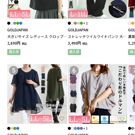
ABC順
カナ順
ワンピース
＋2
GOLDJAPAN
G
GOLDJAPAN
GOL
パンツ
大きいサイズ レディース クロップド
ストレッチツイルワイドパンツ 大き
異素
丈ワイドTシャツ
いサイズ レディース
サイ
2,690円
3,490円
5,2
税込
税込
G
再入荷
スカート
再入荷
再
GOLDJAPAN / ゴールドジャパン
5
6
アウター
クリア
ブランドを指定する
セットアップ
サロペット・オーバーオール
インナー・下着
＋1
GOLDJAPAN
GOLDJAPAN
GOL