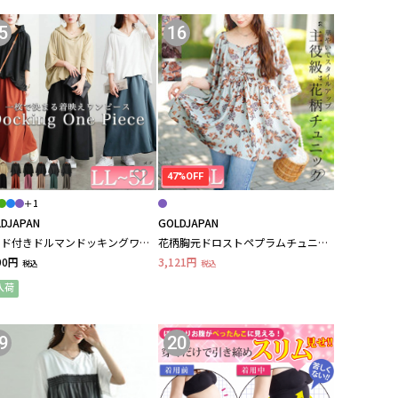
5
16
47%OFF
＋1
DJAPAN
GOLDJAPAN
ード付きドルマンドッキングワン
花柄胸元ドロストペプラムチュニッ
ス 大きいサイズ レディース
ク 大きいサイズ レディース
90円
3,121円
税込
税込
入荷
9
20