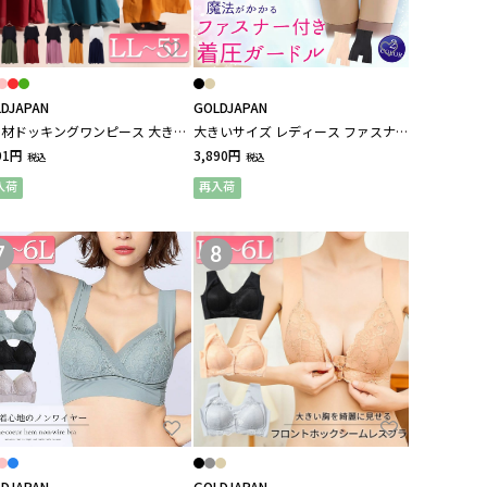
DJAPAN
GOLDJAPAN
材ドッキングワンピース 大きい
大きいサイズ レディース ファスナー
ズ レディース
付き着圧ガードルショーツ
91円
3,890円
税込
税込
入荷
再入荷
7
8
DJAPAN
GOLDJAPAN