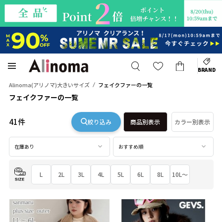
BRAND
Alinoma(アリノマ)大きいサイズ
フェイクファーの一覧
フェイクファーの一覧
41件
絞り込み
商品別表示
カラー別表示
在庫あり
おすすめ順
L
2L
3L
4L
5L
6L
8L
10L～