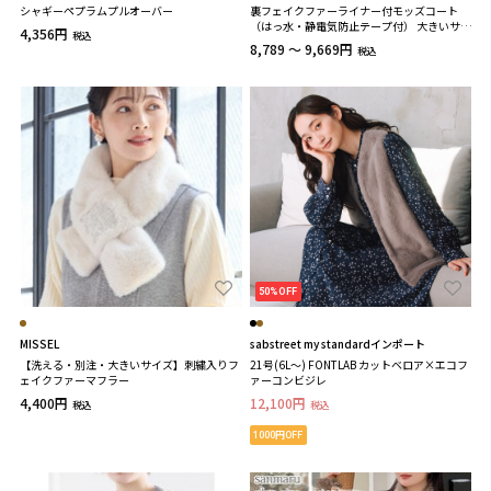
シャギーペプラムプルオーバー
裏フェイクファーライナー付モッズコート
（はっ水・静電気防止テープ付） 大きいサイ
4,356円
税込
ズ
8,789 ～ 9,669円
税込
50%OFF
MISSEL
sabstreet my standardインポート
【洗える・別注・大きいサイズ】刺繍入りフ
21号(6L～) FONTLAB カットベロア×エコフ
ェイクファーマフラー
ァーコンビジレ
4,400円
12,100円
税込
税込
1000円OFF