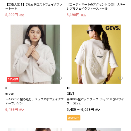
【定番人気！】2Wayドロストフェイクファ
【コーディネートのアクセントに◎】リバー
ートート
シブルフェイクファーストール
8,800円
3,190円
税込
税込
50%OFF
grove
GEVS
ふんわりと包み込む、リュクスなフェイクフ
綿100％星パッチワークTシャツ 大きいサイ
ァーブルゾン
ズ GEVS.
6,499円
5,489 ～ 6,039円
税込
税込
500円OFF