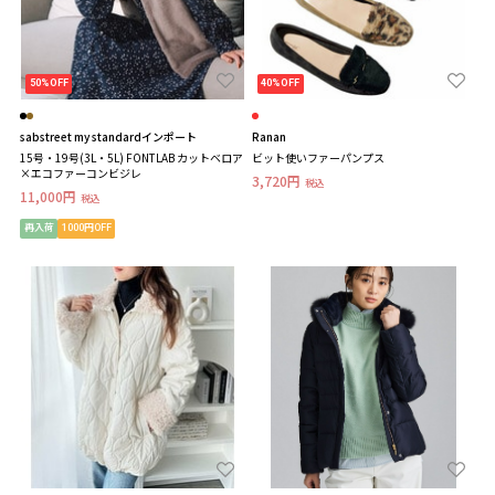
50%OFF
40%OFF
sabstreet my standardインポート
Ranan
15号・19号(3L・5L) FONTLAB カットベロア
ビット使いファーパンプス
×エコファーコンビジレ
3,720円
税込
11,000円
税込
再入荷
1000円OFF