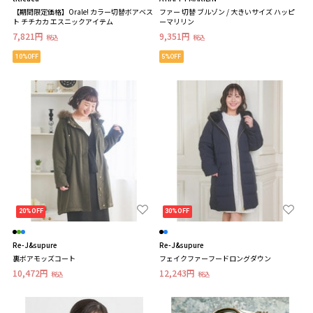
【期間限定価格】Orale! カラー切替ボアベス
ファー 切替 ブルゾン / 大きいサイズ ハッピ
ト チチカカ エスニックアイテム
ーマリリン
7,821円
9,351円
税込
税込
10%OFF
5%OFF
20%OFF
30%OFF
Re-J&supure
Re-J&supure
裏ボアモッズコート
フェイクファーフードロングダウン
10,472円
12,243円
税込
税込