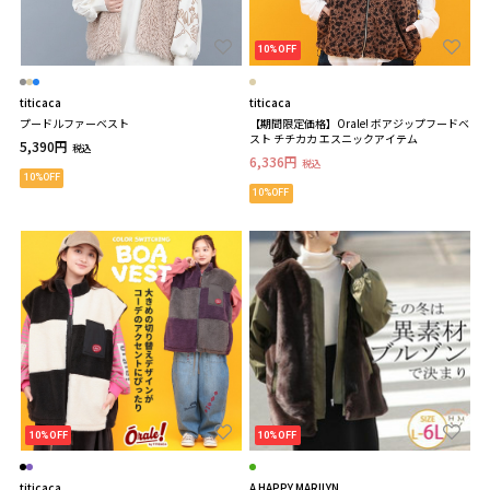
10%OFF
titicaca
titicaca
プードルファーベスト
【期間限定価格】Orale! ボアジップフードベ
スト チチカカ エスニックアイテム
5,390円
税込
6,336円
税込
10%OFF
10%OFF
10%OFF
10%OFF
titicaca
A HAPPY MARILYN