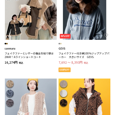
30%OFF
sanmaru
GEVS
フェイクファーとレザーの複合生地で襟は
フェイクファー付き綿100％ジップアップパ
2WAY！Aラインショートコート
ーカー 大きいサイズ GEVS.
16,274円
7,692 ～ 8,393円
税込
税込
500円OFF