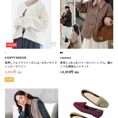
10%OFF
A HAPPY MARILYN
sanmaru
型押しフェイクファーボレロ / 大きいサイズ
表革とふわふわファーのリバーシブル。暖か
ハッピーマリリン
くてお洒落なジャケット
4,491円
14,459円
税込
税込
5%OFF