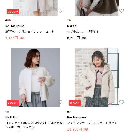
30%OFF
Re-J&supure
Ranan
2WAYウール混フェイクファーコート
ペプラムファー切替ジレ
9,163円
6,600円
税込
税込
20%OFF
30%OFF
UNTITLED
Re-J&supure
【ジャケット風/メタルボタン】アルパカ混
フェイクファーフードショートダウン
シャギーカーディガン
10,703円
税込