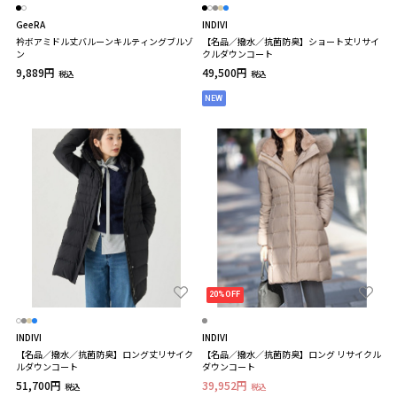
GeeRA
INDIVI
衿ボアミドル丈バルーンキルティングブルゾ
【名品／撥水／抗菌防臭】ショート丈リサイ
ン
クルダウンコート
9,889円
49,500円
税込
税込
NEW
20%OFF
INDIVI
INDIVI
【名品／撥水／抗菌防臭】ロング丈リサイク
【名品／撥水／抗菌防臭】ロング リサイクル
ルダウンコート
ダウンコート
51,700円
39,952円
税込
税込