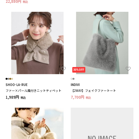
22,880円
税込
30%OFF
SHOO･LA･RUE
INDIVI
ファー×パール風付きニットティペット
【2WAY】フェイクファートート
1,989円
7,700円
税込
税込