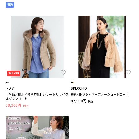
NEW
20%OFF
INDIVI
SPECCHIO
【名品／撥水／抗菌防臭】ショート リサイク
異素材MIXシャギーファーショートコート
ルダウンコート
42,900円
税込
38,368円
税込