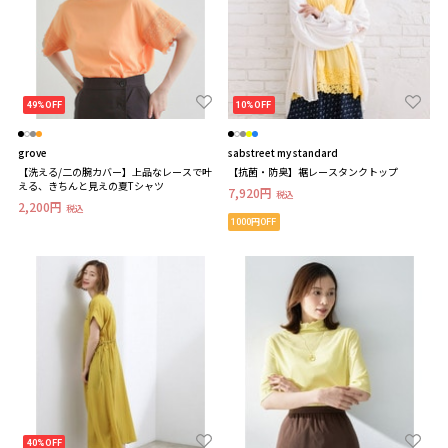
49%OFF
10%OFF
grove
sabstreet my standard
【洗える/二の腕カバー】上品なレースで叶
【抗菌・防臭】裾レースタンクトップ
える、きちんと見えの夏Tシャツ
7,920円
税込
2,200円
税込
1000円OFF
40%OFF