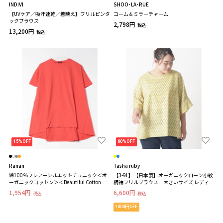
INDIVI
SHOO･LA･RUE
【UVケア／吸汗速乾／着映え】フリルピンタ
コーム＆ミラーチャーム
ックブラウス
2,798円
税込
13,200円
税込
15%OFF
60%OFF
Ranan
Tasha ruby
綿100％フレアーシルエットチュニック＜オ
【3-9L】【日本製】オーガニックローン小紋
ーガニックコットン＞＜Beautiful Cotton
柄袖フリルブラウス 大きいサイズ レディー
＞ 半袖 大きいサイズ レディース 大きい
ス
1,954円
6,600円
税込
税込
サイズ レディース
1000円OFF