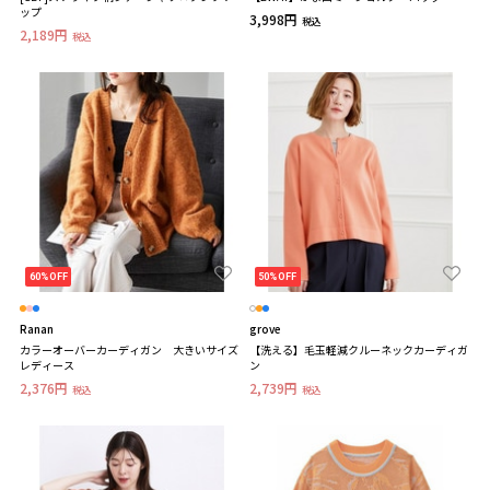
ップ
3,998円
税込
2,189円
税込
60%OFF
50%OFF
Ranan
grove
カラーオーバーカーディガン 大きいサイズ
【洗える】毛玉軽減クルーネックカーディガ
レディース
ン
2,376円
2,739円
税込
税込