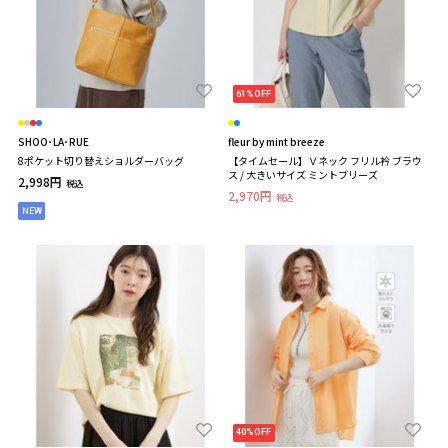
61%OFF
SHOO･LA･RUE
fleur by mint breeze
8ポケット切り替えショルダーバッグ
【タイムセール】Ｖネック フリル衿 ブラウ
ス / 大きいサイズ ミントブリーズ
2,998円
税込
2,970円
税込
NEW
40%OFF