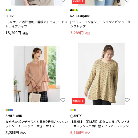
25%OFF
INDIVI
Re-J&supure
【UVケア／吸汗速乾／着映え】ティアードス
[SET]レーヨン混シアーシャツ×ビジュータ
トライプシャツ
ンクトップ
13,200円
3,289円
税込
税込
60%OFF
SMILELAND
QUINTY
なめらかポンチきちんと見え9分袖Vネックカ
【3L-9L】【日本製】ボタニカルプリントオ
ットソーチュニック 大きいサイズ
ーガニック天竺切り替えフレアチュニック大
きいサイズレディース
3,289円
6,160円
税込
税込