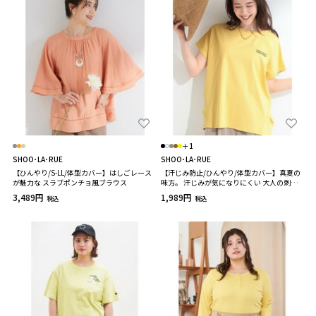
＋1
SHOO･LA･RUE
SHOO･LA･RUE
【ひんやり/S-LL/体型カバー】はしごレース
【汗じみ防止/ひんやり/体型カバー】真夏の
が魅力な スラブポンチョ風ブラウス
味方。 汗じみが気になりにくい 大人の刺繍
ロゴTシャツ
3,489円
1,989円
税込
税込