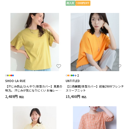
再入荷
1000円OFF
＋2
SHOO･LA･RUE
UNTITLED
【汗じみ防止/ひんやり/体型カバー】真夏の
【11色展開/体型カバー】前後2WAYフレンチ
味方。 汗じみが気になりにくい お袖レース
スリーブニット
フレアTシャツ
2,489円
15,400円
税込
税込