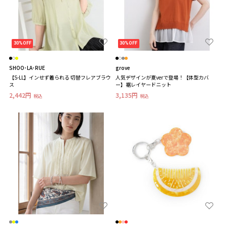
30%OFF
30%OFF
SHOO･LA･RUE
grove
【S-LL】インせず着られる 切替フレアブラウ
人気デザインが夏verで登場！【体型カバ
ス
ー】裾レイヤードニット
2,442円
3,135円
税込
税込