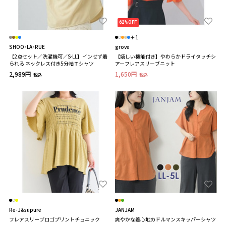
62%OFF
＋1
SHOO･LA･RUE
grove
【2点セット／洗濯機可／S-LL】インせず着
【嬉しい機能付き】やわらかドライタッチシ
られる ネックレス付き5分袖Ｔシャツ
アーフレアスリーブニット
2,989円
1,650円
税込
税込
Re-J&supure
JANJAM
フレアスリーブロゴプリントチュニック
爽やかな着心地のドルマンスキッパーシャツ