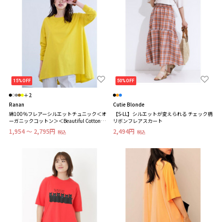
15%OFF
50%OFF
＋2
Ranan
Cutie Blonde
綿100％フレアーシルエットチュニック＜オ
【S-LL】シルエットが変えられる チェック柄
ーガニックコットン＞＜Beautiful Cotton
リボンフレアスカート
＞ 長袖 大きいサイズ レディース
1,954 ～ 2,795円
2,494円
税込
税込