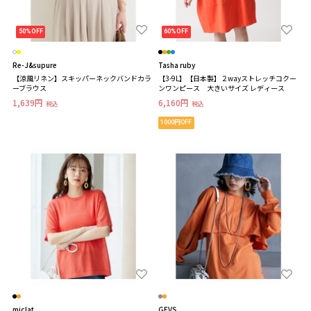
50%OFF
60%OFF
Re-J&supure
Tasha ruby
【涼風リネン】スキッパーネックバンドカラ
【3-9L】【日本製】２wayストレッチコクー
ーブラウス
ンワンピース 大きいサイズ レディース
1,639円
6,160円
税込
税込
1000円OFF
miclat
GEVS