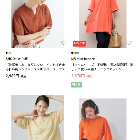
46%OFF
SHOO･LA･RUE
MB mint breeze
【洗濯後しわになりにくい／インせずきま
【タイムセール】【WEB/一部店舗限定】 刺
る】麻調ハシゴレーススキッパーブラウス
しゅう使い 半袖チュニックカットソー
2,989円
2,970円
税込
税込
再入荷