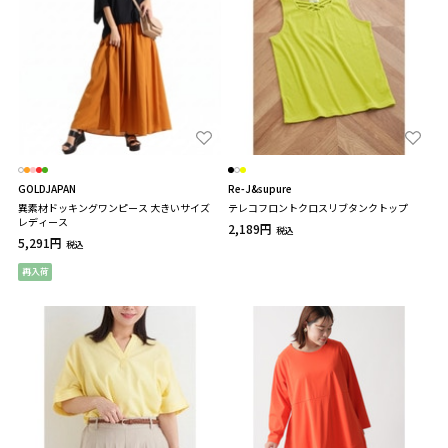
GOLDJAPAN
Re-J&supure
異素材ドッキングワンピース 大きいサイズ
テレコフロントクロスリブタンクトップ
レディース
2,189円
税込
5,291円
税込
再入荷