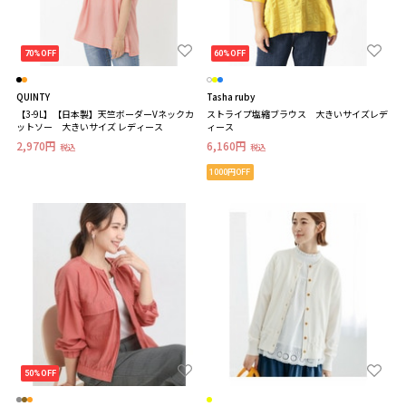
70%OFF
60%OFF
QUINTY
Tasha ruby
【3-9L】【日本製】天竺ボーダーVネックカ
ストライプ塩縮ブラウス 大きいサイズレデ
ットソー 大きいサイズ レディース
ィース
2,970円
6,160円
税込
税込
1000円OFF
50%OFF