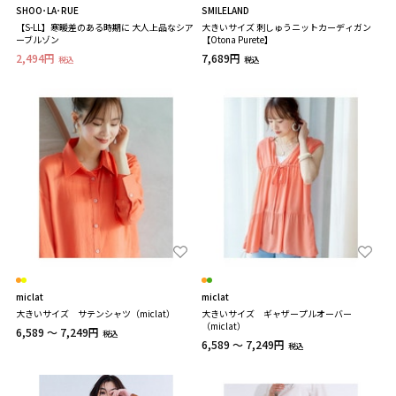
SHOO･LA･RUE
SMILELAND
【S-LL】寒暖差のある時期に 大人上品なシア
大きいサイズ 刺しゅうニットカーディガン
ーブルゾン
【Otona Purete】
2,494円
7,689円
税込
税込
miclat
miclat
大きいサイズ サテンシャツ（miclat）
大きいサイズ ギャザープルオーバー
（miclat）
6,589 ～ 7,249円
税込
6,589 ～ 7,249円
税込