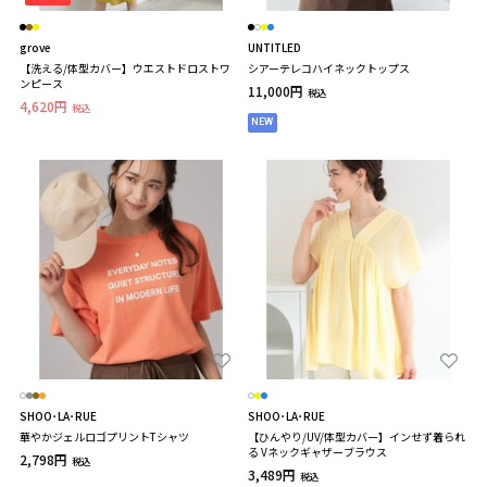
grove
UNTITLED
【洗える/体型カバー】ウエストドロストワ
シアーテレコハイネックトップス
ンピース
11,000円
税込
4,620円
税込
NEW
SHOO･LA･RUE
SHOO･LA･RUE
華やかジェルロゴプリントTシャツ
【ひんやり/UV/体型カバー】インせず着られ
る Vネックギャザーブラウス
2,798円
税込
3,489円
税込