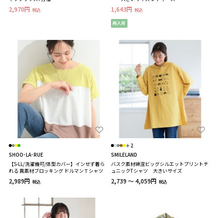
2,970円
1,643円
税込
税込
再入荷
＋2
SHOO･LA･RUE
SMILELAND
【S-LL/洗濯機可/体型カバー】インせず着ら
バスク素材綿混ビッグシルエットプリントチ
れる 異素材ブロッキング ドルマンＴシャツ
ュニックTシャツ 大きいサイズ
2,989円
2,739 ～ 4,059円
税込
税込