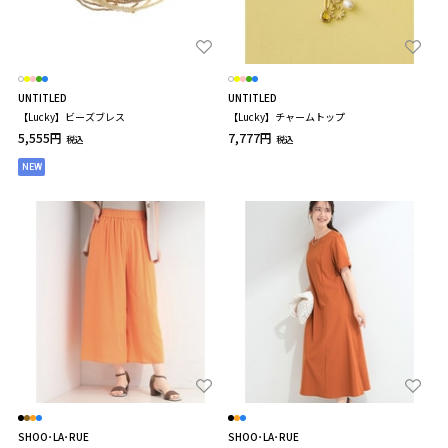
UNTITLED
UNTITLED
【Lucky】ビーズブレス
【Lucky】チャームトップ
5,555円
7,777円
税込
税込
NEW
SHOO･LA･RUE
SHOO･LA･RUE