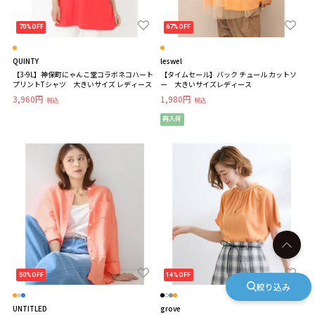
70%OFF
67%OFF
QUINTY
leswel
【3-9L】神保町にゃんこ堂コラボネコハート
【タイムセール】バック チュール カットソ
プリントTシャツ 大きいサイズ レディース
ー 大きいサイズレディース
3,960円
1,980円
税込
税込
再入荷
50%OFF
14%OFF
絞り込み
UNTITLED
grove