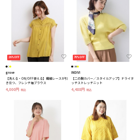
26%OFF
70%OFF
grove
INDIVI
【洗える・ON/OFF使える】繊細レースが引
【二の腕カバー／スタイルアップ】ドライタ
き立つ、フレンチ袖ブラウス
ッチストレッチニット
4,000円
4,488円
税込
税込