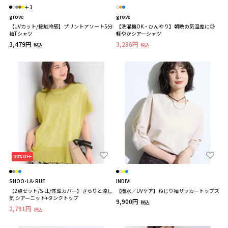
＋1
grove
grove
【UVカット/接触冷感】プリントアソート5分
【洗濯機OK・ひんやり】朝晩の気温差に◎
袖Tシャツ
軽やかシアーシャツ
3,479円
3,286円
税込
税込
30%OFF
SHOO･LA･RUE
INDIVI
【2点セット/S-LL/体型カバー】さらりと涼し
【撥水／UVケア】ねじり袖サッカートップス
気 シアーニット+タンクトップ
9,900円
税込
2,791円
税込