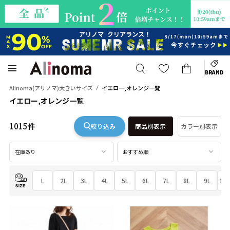
BRAND
Alinoma(アリノマ)大きいサイズ
イエロー,オレンジ一覧
イエロー,オレンジ一覧
1015件
絞り込み
商品別表示
カラー別表示
在庫あり
おすすめ順
L
2L
3L
4L
5L
6L
7L
8L
9L
10