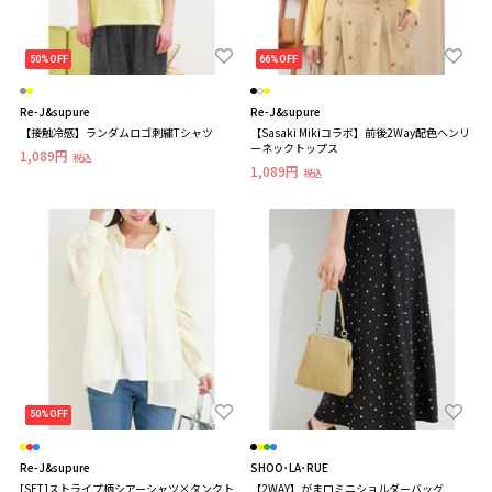
50%OFF
66%OFF
Re-J&supure
Re-J&supure
【接触冷感】ランダムロゴ刺繍Tシャツ
【Sasaki Mikiコラボ】前後2Way配色ヘンリ
ーネックトップス
1,089円
税込
1,089円
税込
50%OFF
Re-J&supure
SHOO･LA･RUE
[SET]ストライプ柄シアーシャツ×タンクト
【2WAY】がま口ミニショルダーバッグ