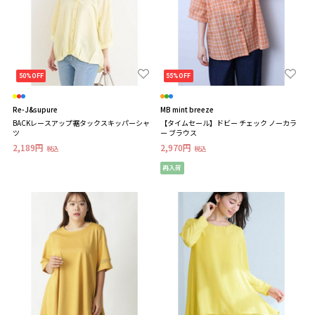
50%OFF
55%OFF
Re-J&supure
MB mint breeze
BACKレースアップ裾タックスキッパーシャ
【タイムセール】ドビー チェック ノーカラ
ツ
ー ブラウス
2,189円
2,970円
税込
税込
再入荷