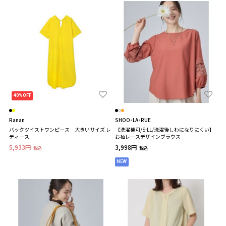
40%OFF
Ranan
SHOO･LA･RUE
バックツイストワンピース 大きいサイズ レ
【洗濯機可/S-LL/洗濯後しわになりにくい】
ディース
お袖レースデザインブラウス
5,933円
3,998円
税込
税込
NEW