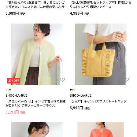
【裏地ひんやり/洗濯機可】暑い夏にガンガ
【S-LL/洗濯機可/セットアップ可】軽凛(かろ
ン穿きたい ウエスト総ゴム仕様の楽ちんガウ
りん) ひんやり切替ワンピース
チョパンツ
3,989円
4,989円
税込
税込
20%OFF
SHOO･LA･RUE
SHOO･LA･RUE
【体型カバー/S~LL】インせず着られて刺繍
【2WAY】キャンバスフリルトートバッグ
が目を引く 切替ノーカラーブラウス
3,998円
税込
3,191円
税込