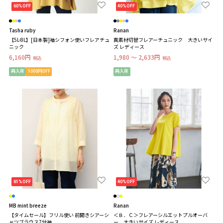
60%OFF
40%OFF
Tasha ruby
Ranan
【5L-8L】[日本製]袖シフォン使いフレアチュ
異素材切替フレアーチュニック 大きいサイ
ニック
ズ レディース
6,160円
1,980 ～ 2,633円
税込
税込
再入荷
1000円OFF
再入荷
61%OFF
40%OFF
MB mint breeze
Ranan
【タイムセール】フリル使い 前開きシアーシ
＜Ｂ．Ｃ＞フレアーシルエットプルオーバ
ャツブラウス7分袖
ー 大きいサイズ レディース