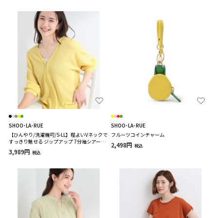
SHOO･LA･RUE
SHOO･LA･RUE
【ひんやり/洗濯機可/S-LL】程よいVネックで
フルーツコインチャーム
すっきり魅せる ジップアップ 7分袖シアーカ
2,498円
税込
ーディガン
3,989円
税込