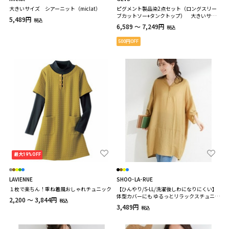
大きいサイズ シアーニット（miclat）
ピグメント製品染2点セット（ロングスリー
ブカットソー+タンクトップ） 大きいサイ
5,489円
税込
ズ GEVS
6,589 ～ 7,249円
税込
500円OFF
最大19%OFF
LAVIENNE
SHOO･LA･RUE
１枚で楽ちん！重ね着風おしゃれチュニック
【ひんやり/S-LL/洗濯後しわになりにくい】
体型カバーにも ゆるっとリラックスチュニッ
2,200 ～ 3,844円
税込
ク
3,489円
税込