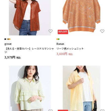
40%OFF
grove
Ranan
【洗える・体型カバー】レースドルマンシャ
リーフ柄メッシュニット
ツ
3,600円
税込
3,979円
税込