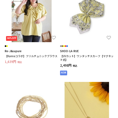
66%OFF
Re-J&supure
SHOO･LA･RUE
【Kannaコラボ】フリルチュニックブラウス
【UVカット】ワンタッチスカーフ【マグネッ
ト式】
1,639円
税込
2,498円
税込
NEW