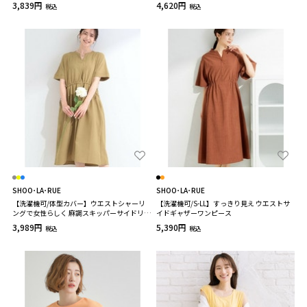
3,839円
4,620円
税込
税込
SHOO･LA･RUE
SHOO･LA･RUE
【洗濯機可/体型カバー】ウエストシャーリ
【洗濯機可/S-LL】すっきり見え ウエストサ
ングで女性らしく 麻調スキッパーサイドリボ
イドギャザーワンピース
ンワンピース
3,989円
5,390円
税込
税込