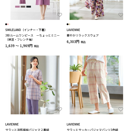
SMILELAND（インナー・下着）
LAVIENNE
3秒ルームワンピース ーちょっとミニー
華やかリラックスウェア
（綿混・フレンチ袖）
6,303円
税込
1,639 ～ 1,969円
税込
LAVIENNE
LAVIENNE
サラッと涼感楊柳パジャマ２着組
サラッとサッカーパジャマパンツ3色組