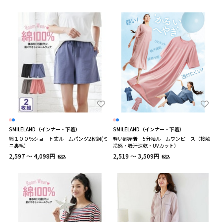
SMILELAND（インナー・下着）
SMILELAND（インナー・下着）
綿１００％ショート丈ルームパンツ2枚組(ミ
軽い部屋着 5分袖ルームワンピース（接触
ニ裏毛）
冷感・吸汗速乾・UVカット）
2,597 ～ 4,098円
2,519 ～ 3,509円
税込
税込