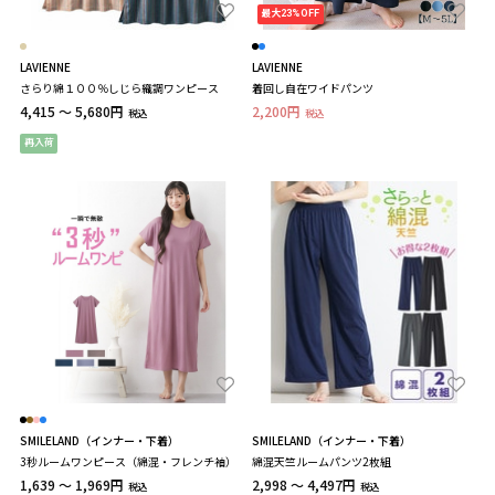
最大23%OFF
LAVIENNE
LAVIENNE
さらり綿１００％しじら織調ワンピース
着回し自在ワイドパンツ
4,415 ～ 5,680円
2,200円
税込
税込
再入荷
SMILELAND（インナー・下着）
SMILELAND（インナー・下着）
3秒ルームワンピース（綿混・フレンチ袖）
綿混天竺ルームパンツ2枚組
1,639 ～ 1,969円
2,998 ～ 4,497円
税込
税込