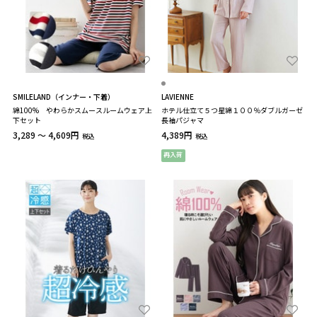
SMILELAND（インナー・下着）
LAVIENNE
綿100% やわらかスムースルームウェア上
ホテル仕立て５つ星綿１００％ダブルガーゼ
下セット
長袖パジャマ
3,289 ～ 4,609円
4,389円
税込
税込
再入荷