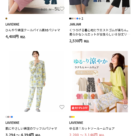
＋2
LAVIENNE
JANJAM
ひんやり綿混クールパイル素材パジャマ
くつろげる着心地とウエストゴムが楽ちん。
柔らかなシルエットが女性らしい８分丈リラ
4,400円
税込
ックスパンツ 大きいサイズ レディース
2,530円
税込
最大19%OFF
LAVIENNE
LAVIENNE
肌にやさしい綿混のワッフルパジャマ
ゆる涼！カットソールームウェア
3,294 ～ 4,394円
2,200 ～ 3,146円
税込
税込