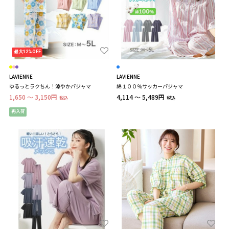
最大12%OFF
LAVIENNE
LAVIENNE
ゆるっとラクちん！涼やかパジャマ
綿１００％サッカーパジャマ
1,650 ～ 3,150円
4,114 ～ 5,489円
税込
税込
再入荷