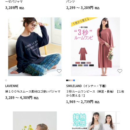
ーゼパジャマ
パンツ
3,289円
2,299 ～ 3,289円
税込
税込
LAVIENNE
SMILELAND（インナー・下着）
綿１００％スムース素材ロゴ使いパジャマ
３秒ルームワンピース（綿混・長袖）【１枚
から買える！】
3,289 ～ 4,389円
税込
1,969 ～ 2,739円
税込