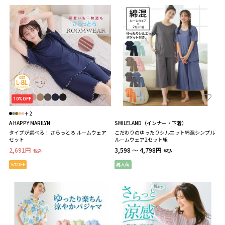
10%OFF
＋2
A HAPPY MARILYN
SMILELAND（インナー・下着）
タイプが選べる！ さらっとろ ルームウェア
こだわりのゆったりシルエット綿混シンプル
セット
ルームウェア2セット組
2,691円
3,598 ～ 4,798円
税込
税込
5%OFF
再入荷