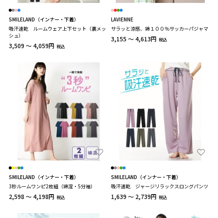
SMILELAND（インナー・下着）
LAVIENNE
吸汗速乾 ルームウェア上下セット（裏メッ
サラッと涼感、綿１００％サッカーパジャマ
シュ）
3,155 ～ 4,613円
税込
3,509 ～ 4,059円
税込
SMILELAND（インナー・下着）
SMILELAND（インナー・下着）
3秒ルームワンピ2枚組（綿混・5分袖）
吸汗速乾 ジャージリラックスロングパンツ
2,598 ～ 4,198円
1,639 ～ 2,739円
税込
税込