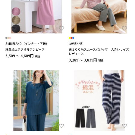
SMILELAND（インナー・下着）
LAVIENNE
綿混湯上りタオルワンピース
綿１００％スムースパジャマ 大きいサイズ
レディース
3,509 ～ 4,609円
税込
3,289 ～ 3,839円
税込