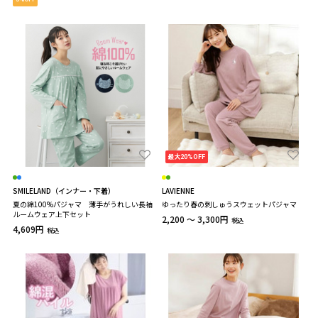
最大20%OFF
SMILELAND（インナー・下着）
LAVIENNE
夏の綿100%パジャマ 薄手がうれしい長袖
ゆったり春の刺しゅうスウェットパジャマ
ルームウェア上下セット
2,200 ～ 3,300円
税込
4,609円
税込