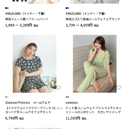
SMILELAND（インナー・下着）
SMILELAND（インナー・下着）
綿混スムース裾リブルームパンツ
綿混ロゴ入り長袖ルームウェア上下セット
1,969 ～ 3,289円
2,739 ～ 4,059円
税込
税込
Glamour Princess ルームウェア
sanmaru
【ミヤマアユミ×グラマープリンセス】レー
ドット柄 ルームウェア パジャマ上下とキャ
ヨンベア天ルームウエア上下セット
ミソールの三点セット 大きいサイズ レディ
ース
9,790円
11,555円
税込
税込