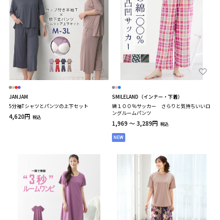
JANJAM
SMILELAND（インナー・下着）
5分袖Tシャツとパンツの上下セット
綿１００％サッカー さらりと気持ちいいロ
ングルームパンツ
4,620円
税込
1,969 ～ 3,289円
税込
NEW