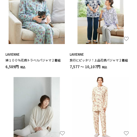
LAVIENNE
LAVIENNE
綿１００％花柄トラベルパジャマ２着組
旅行にピッタリ！上品花柄パジャマ２着組
6,589円
7,577 ～ 10,107円
税込
税込