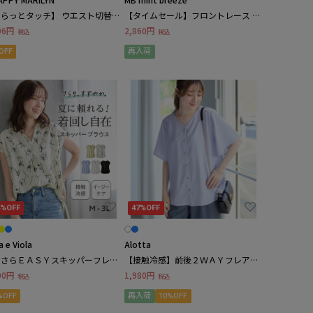
らっとタッチ】 ウエスト切替デ
【タイムセール】フロントレース ノ
ン 七分袖 ブラウス
ースリーブ ブラウス LL/3L/4L/5L/6L
96円
2,860円
税込
税込
MB mint breezeミントブリーズ
OFF
再入荷
4%OFF
47%OFF
a e Viola
Alotta
らさらＥＡＳＹスキッパーフレン
【接触冷感】前後２ＷＡＹフレアー
スリーブブラウス
袖ブラウス
90円
1,980円
税込
税込
%OFF
再入荷
10%OFF