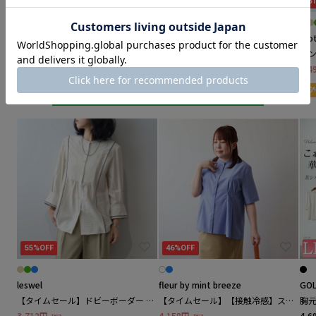
50%OFF
33%OFF
6
leswel / レスウェル
メンズ
MISSEL
Re-J&supure
Alo
リバティプリント パフスリーブシャ
【接触冷感】スキッパードルマンブ
イ
LAVIENNE / ラヴィエンヌ
その他
ツ
ラウス
２
9,900円
2,189円
1,4
税込
税込
再入荷
10
LAVEANGE / ラビアンジェ
クリア
カテゴリーを指定する
la.f... / ラエフ
M
MISSEL / ミゼール
55%OFF
46%OFF
MONSTER DROPS / モンスタードロップス
leswel
fleur by mint breeze
GOL
MB mint breeze / エムビー ミントブリーズ
【タイムセール】ドビーボーダー パ
【タイムセール】【接触冷感】スト
胸元
イピング ブラウス LL/3L/4L/5L
ライプバンドカラーサイドタックブ
きい
3,712円
4,158円
4,6