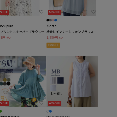
5%OFF
50%OFF
J&supure
N
P
Q
R
Alotta
S
T
U
V
柄プリントスキッパーブラウス
機能付インナーシフォンブラウス
セットアップ可）
大きいサイズ レディース
89円
1,980円
税込
税込
10%OFF
5%OFF
60%OFF
APPY MARILYN
MB mint breeze