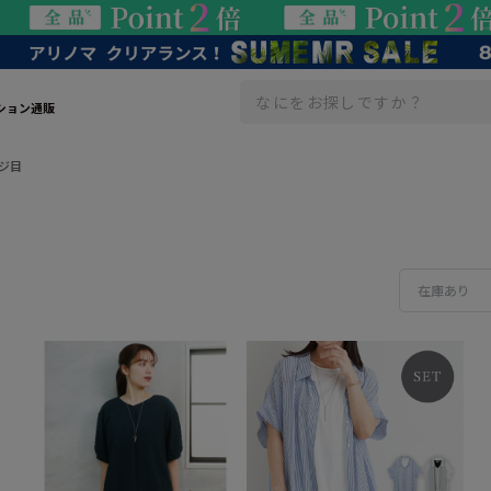
ション通販
ジ目
在庫あり
カテゴリー
ブランド
戻る
戻る
トップス