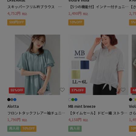
スキッパーフリル衿ブラウス
【5つの機能付】インナー付チュニ
【さ
A HAPPY MARILYN / ハッピーマリリン
パンツ
LL/3L/4L/5L オフィスカジュアル
ックブラウス 大きいサイズレディ
ザイ
4,752円
1,490円
2,7
税込
税込
ラビアンジェ
ース
500円OFF
10%OFF
5%
aitoz+ / アイトスプラス
スカート
C
アウター
Cutie Blonde / キューティーブロンド
セットアップ
CLETTE / クレット
サロペット・オーバーオール
55%OFF
37%OFF
4
CHIC STYLE / シックスタイル
インナー・下着
Alotta
MB mint breeze
Viol
Callarus / カラルス
フロントタックフレアー袖チュニッ
【タイムセール】ドビー織 ストライ
さ
ク 大きいサイズレディース
プ 裾リボン ブラウス LL/3L/4L/5L
チ
1,790円
4,158円
1,4
ルームウェア・パジャマ
税込
税込
MB mint breezeミントブリーズ
D
再入荷
10%OFF
再入荷
10