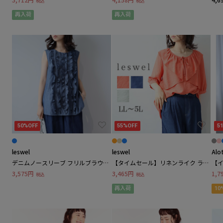
税込
税込
leswelレスウェル
ラウス
再入荷
再入荷
marun / マルン
miclat / ミクラ
N
Nursereine / ナースレーヌ
P
50%OFF
55%OFF
5
POUR VOUS / プールヴー
leswel
leswel
Alo
デニムノースリーブ フリルブラウス
【タイムセール】リネンライク ラッ
【
Pieds / ピエ
LL/3L/4L/5L leswelレスウェル
フル フリル ブラウス
イ
3,575円
3,465円
1,7
税込
税込
再入荷
10
Precious Time / プレシャスタイム
Q