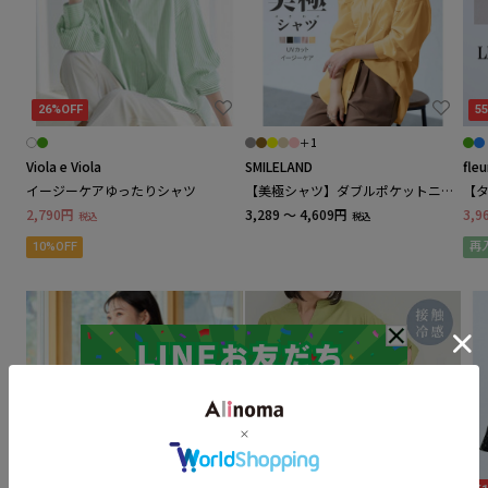
GOLDJAPAN / ゴールドジャパン
バッグ
GEVS / ジェイヴィス
26%OFF
5
ファッション雑貨
I
＋1
Viola e Viola
SMILELAND
fle
INDIVI / インディヴィ
レイングッズ
イージーケアゆったりシャツ
【美極シャツ】ダブルポケットニュ
【タ
ーノーマルシャツ 大きいサイズ
ッパ
2,790円
3,289 ～ 4,609円
3,9
税込
税込
プ可 
J
bre
10%OFF
再
マタニティ
Jolly Poupée / ジョリープッペ
ウェディングドレス
JANJAM / ジャンジャン
コスプレ
L
LACOUPE / ラ・クープ
ホーム雑貨