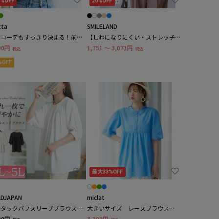
1%OFF
20%OFF
tta
SMILELAND
ンコーデもすっきり決まる！前後
【しわになりにくい・ストレッチ】
ＷＡＹケープ風ブラウス
前後2WAYフレンチスリーブTブラウ
90円
1,751 ～ 3,071円
税込
税込
ス（とろみシリーズ） 大きいサイ
ズ
%OFF
最大33%OFF
DJAPAN
miclat
タックパフスリーブブラウス 大
大きいサイズ レースブラウス
サイズ レディース
（miclat）
90円
3,300円