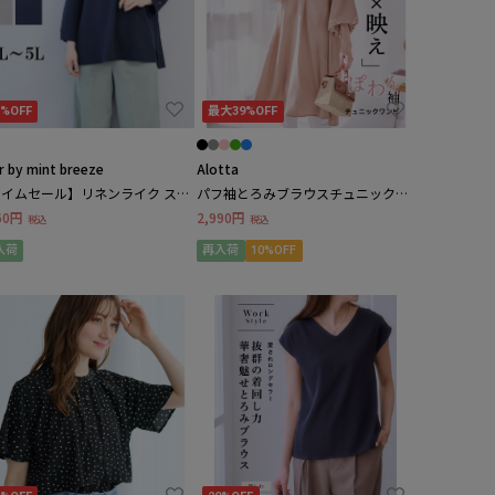
5%OFF
最大39%OFF
ur by mint breeze
Alotta
イムセール】リネンライク スキ
パフ袖とろみブラウスチュニックワ
ーシャツ ブラウス セットアッ
ンピース
60円
2,990円
税込
税込
LL/3L/4L/5L fleur by mint
eze
入荷
再入荷
10%OFF