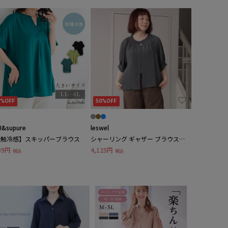
3%OFF
50%OFF
J&supure
leswel
接触冷感】スキッパーブラウス
シャーリング ギャザー ブラウス
LL/3L/4L/5L leswelレスウェル
89円
4,125円
税込
税込