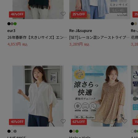
ABC順
カナ順
46%OFF
25%OFF
2
すべて
Tシャツ・カットソー
eur3
123
A
C
D
E
Re-J&supure
F
G
I
J
L
Re-
M
シャツ・ブラウス
チュニック
26年春新作【大きいサイズ】エンボ
[SET]レーヨン混シアーストライプシ
花
スドットブラウス
ャツ×ビジュータンクトップ
（
4,853円
3,289円
3,2
税込
税込
123
ニット・セーター
カーディガン
23区 / ニジュウサンク
トレーナー・スウェット
パーカー
ベルーナ(BELLUNA) / ベルーナ
タンクトップ・キャミソー
アンサンブル
ル
A
AL DI LA / アル・ディ・ラ
その他
40%OFF
62%OFF
1
Alotta / アロッタ
ワンピース
LAVEANGE
Viola e Viola
A H