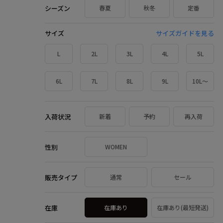
シーズン
春夏
秋冬
定番
サイズ
サイズガイドを見る
L
2L
3L
4L
5L
6L
7L
8L
9L
10L～
入荷状況
新着
予約
再入荷
性別
WOMEN
販売タイプ
通常
セール
在庫
在庫あり
在庫あり(最短発送)