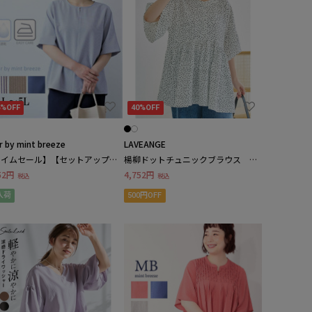
6%OFF
40%OFF
ur by mint breeze
LAVEANGE
タイムセール】【セットアップ】
楊柳ドットチュニックブラウス
イージーケア・吸水速乾】ドライ
LL/3L/4L/5L ラビアンジェ
52円
4,752円
税込
税込
ッカーバックフレアブラウス
入荷
500円OFF