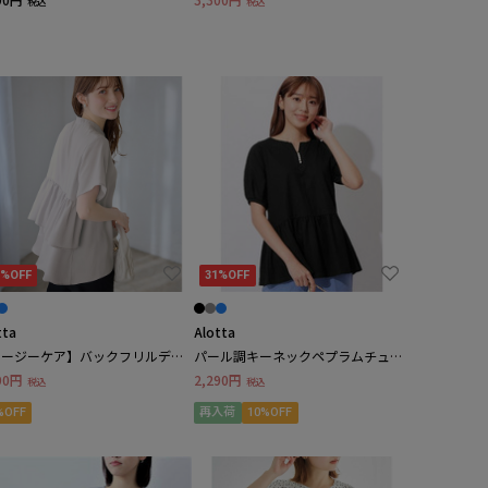
税込
税込
1%OFF
31%OFF
tta
Alotta
イージーケア】バックフリルデザ
パール調キーネックペプラムチュニ
ンブラウス
ック
90円
2,290円
税込
税込
%OFF
再入荷
10%OFF