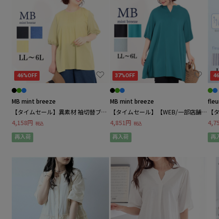
QUINTY / クインティ
R
Reflect / リフレクト
46%OFF
37%OFF
4
Rose Tiara / ローズティアラ
MB mint breeze
MB mint breeze
fle
【タイムセール】異素材 袖切替ブラ
【タイムセール】【WEB/一部店舗
【
ウス LL/3L/4L/5L MB mint breezeミ
限定】バルーンスリーブ チュニック
【
4,158円
4,851円
4,7
税込
税込
Ranan / ラナン
ントブリーズ
ブラウス LL/3L/4L/5L/6L MB mint
サ
breezeミントブ
再入荷
再入荷
再
Re-J&supure / リジェイアンドスプル
Rin / リン
S