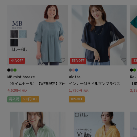
D*g*y / ディージーワイ
スーツ・フォーマル
E
喪服・ブラックフォーマル
eur3 / エウルキューブ
パーティドレス
etre pret / エトレ・プレ
ナースウェア
44%OFF
55%OFF
3
F
fleur by mint breeze / フルール バイ ミントブリ
MB mint breeze
Alotta
Re-
事務服・制服
ーズ
【タイムセール】【WEB限定】袖シ
インナー付きドルマンブラウス
【
ャーリング スリーブ チュニックブラ
4,620円
1,790円
2,1
G
税込
税込
ウス LL/3L/4L/5L MB mint breezeミ
スポーツウェア・フィットネス
ントブリーズ
再入荷
500円OFF
10%OFF
grove / グローブ
シーズンアイテム
GeeRA / ジーラ
シューズ