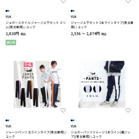
YUK
YUK
ジョガースタイル ジャージ上下セット スリ
ジャージ上下セット 2本ラインタイプ(男女兼
ム(男女兼用) / ユック
用) / ユック
2,820円
2,536 ～ 2,874円
税込
税込
再入荷
YUK
YUK
ジャージパンツ 太ラインタイプ(男女兼用) /
ジョガーパンツジャージ 1本ライン(裾ジッ
ユック
プ)(男女兼用) / ユック