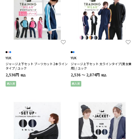
YUK
YUK
ジャージ上下セット ブーツカット 2本ライン
ジャージ上下セット 太ラインタイプ(男女兼
タイプ / ユック
用) / ユック
2,536円
2,536 ～ 2,874円
税込
税込
再入荷
再入荷