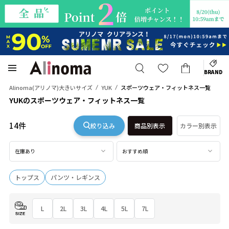
BRAND
Alinoma(アリノマ)大きいサイズ
YUK
スポーツウェア・フィットネス一覧
YUKのスポーツウェア・フィットネス一覧
14件
絞り込み
商品別表示
カラー別表示
在庫あり
おすすめ順
トップス
パンツ・レギンス
L
2L
3L
4L
5L
7L