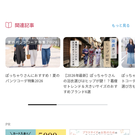
関連記事
もっと見る
ぽっちゃりさんにおすすめ！夏の
【2026年最新】ぽっちゃりさん
ぽっちゃ
パンツコーデ特集2026
の浴衣選びはヒップが鍵！？着痩
トコー
せトレンド＆大きいサイズのおす
選び方
すめブランド6選
PR