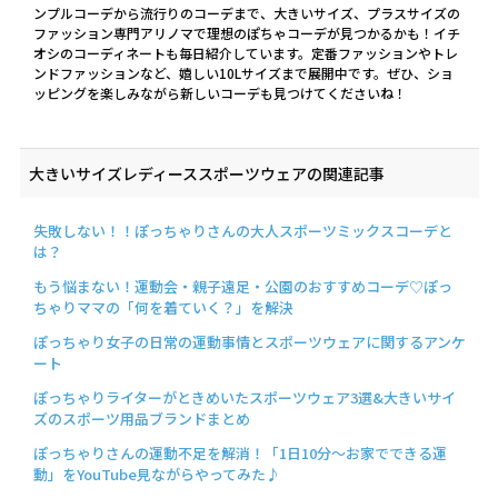
ンプルコーデから流行りのコーデまで、大きいサイズ、プラスサイズの
ファッション専門アリノマで理想のぽちゃコーデが見つかるかも！イチ
オシのコーディネートも毎日紹介しています。定番ファッションやトレ
ンドファッションなど、嬉しい10Lサイズまで展開中です。ぜひ、ショ
ッピングを楽しみながら新しいコーデも見つけてくださいね！
大きいサイズレディーススポーツウェアの関連記事
失敗しない！！ぽっちゃりさんの大人スポーツミックスコーデと
は？
もう悩まない！運動会・親子遠足・公園のおすすめコーデ♡ぽっ
ちゃりママの「何を着ていく？」を解決
ぽっちゃり女子の日常の運動事情とスポーツウェアに関するアンケ
ート
ぽっちゃりライターがときめいたスポーツウェア3選&大きいサイ
ズのスポーツ用品ブランドまとめ
ぽっちゃりさんの運動不足を解消！「1日10分～お家でできる運
動」をYouTube見ながらやってみた♪