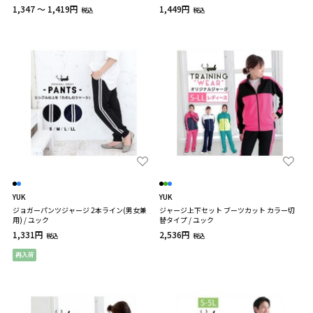
1,347 ～ 1,419円
1,449円
税込
税込
YUK
YUK
ジョガーパンツジャージ 2本ライン(男女兼
ジャージ上下セット ブーツカット カラー切
用) / ユック
替タイプ / ユック
1,331円
2,536円
税込
税込
再入荷