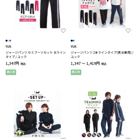
YUK
YUK
ジャージパンツ セミブーツカット 太ライン
ジャージパンツ 2本ラインタイプ(男女兼用) /
タイプ / ユック
ユック
1,347円
1,347 ～ 1,419円
税込
税込
再入荷
再入荷