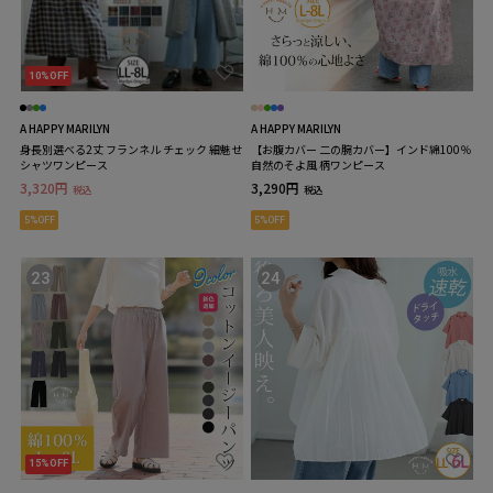
10%OFF
A HAPPY MARILYN
A HAPPY MARILYN
身長別選べる2丈 フランネル チェック 細魅せ
【お腹カバー 二の腕カバー】インド綿100％
シャツワンピース
自然のそよ風 柄ワンピース
3,320円
3,290円
税込
税込
5%OFF
5%OFF
23
24
15%OFF