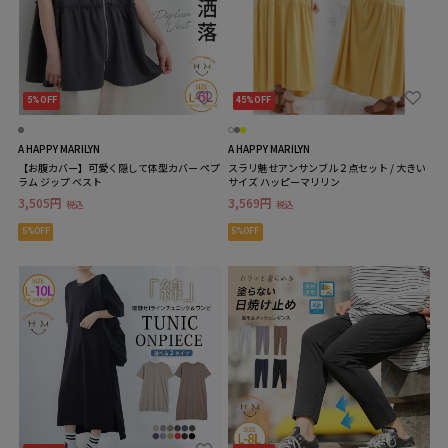
5%OFF
45%OFF
A HAPPY MARILYN
A HAPPY MARILYN
【お腹カバー】可愛く隠して体型カバー ペプ
スラリ魅せアンサンブル２点セット / 大きい
ラム ジップ ベスト
サイズ ハッピーマリリン
3,505円
3,569円
税込
税込
5%OFF
5%OFF