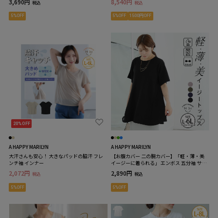
3,690円
8,540円
税込
税込
5%OFF
5%OFF
1500円OFF
20%OFF
A HAPPY MARILYN
A HAPPY MARILYN
大汗さんも安心！ 大きなパッドの脇汗 フレ
【お腹カバー 二の腕カバー】「軽・薄・美
ンチ袖 インナー
イージーに着られる」 エンボス 五分袖 サイ
ド切り替え トップス
2,072円
2,890円
税込
税込
5%OFF
5%OFF