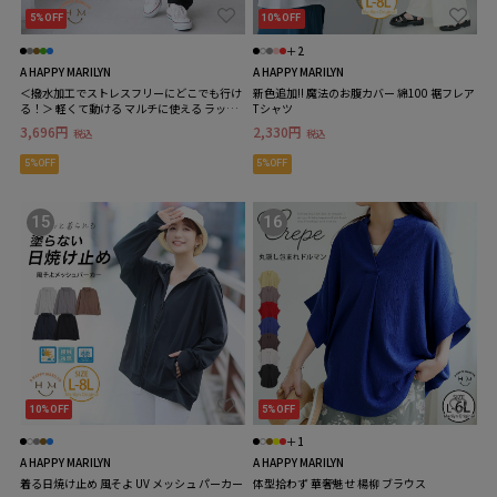
5%OFF
10%OFF
＋2
A HAPPY MARILYN
A HAPPY MARILYN
＜撥水加工でストレスフリーにどこでも行け
新色追加!! 魔法のお腹カバー 綿100 裾フレア
る！＞ 軽くて動ける マルチに使える ラッシ
Tシャツ
ュガード テーパードパンツ
3,696円
2,330円
税込
税込
5%OFF
5%OFF
15
16
10%OFF
5%OFF
＋1
A HAPPY MARILYN
A HAPPY MARILYN
着る日焼け止め 風そよ UV メッシュ パーカー
体型拾わず 華奢魅せ 楊柳 ブラウス