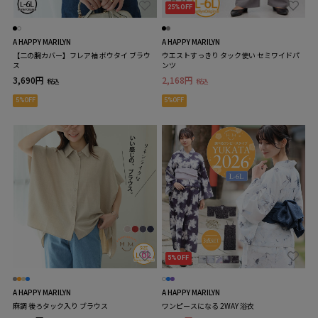
25%OFF
A HAPPY MARILYN
A HAPPY MARILYN
【二の腕カバー】フレア袖 ボウタイ ブラウ
ウエストすっきり タック使い セミワイドパ
ス
ンツ
3,690円
2,168円
税込
税込
5%OFF
5%OFF
5%OFF
A HAPPY MARILYN
A HAPPY MARILYN
麻調 後ろタック入り ブラウス
ワンピースになる 2WAY 浴衣