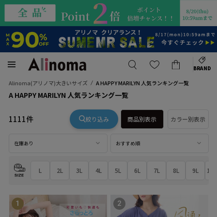
BRAND
Alinoma(アリノマ)大きいサイズ
A HAPPY MARILYN 人気ランキング一覧
A HAPPY MARILYN 人気ランキング一覧
1111件
絞り込み
商品別表示
カラー別表示
在庫あり
おすすめ順
L
2L
3L
4L
5L
6L
7L
8L
9L
10
1
2