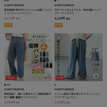
A HAPPY MARILYN
A HAPPY MARILYN
新色追加!! 綿100％ さらっと心地良い コット
汗のべたつきさようなら！ 吸水速乾 バック
ン イージー ワイドパンツ
プリーツ ブラウス
3,221円
4,180円
税込
税込
5%OFF
5%OFF
25
26
10%OFF
5%OFF
A HAPPY MARILYN
A HAPPY MARILYN
新色追加！【夏でも穿きたい】美脚&美尻が
メッシュ素材で蒸れ知らず ドライ イージー
叶う 優勝! 着痩せ ワイドパンツ
ワイド デニムパンツ
3,501円
3,696円
税込
税込