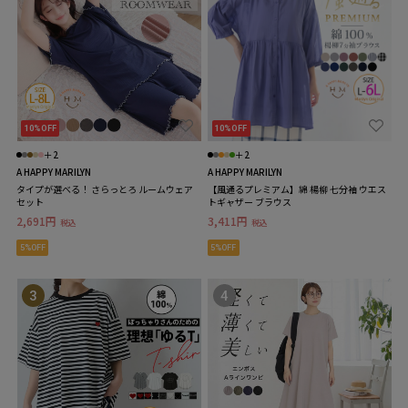
10%OFF
10%OFF
＋2
＋2
A HAPPY MARILYN
A HAPPY MARILYN
タイプが選べる！ さらっとろ ルームウェア
【風通るプレミアム】綿 楊柳 七分袖 ウエス
セット
トギャザー ブラウス
2,691円
3,411円
税込
税込
5%OFF
5%OFF
3
4