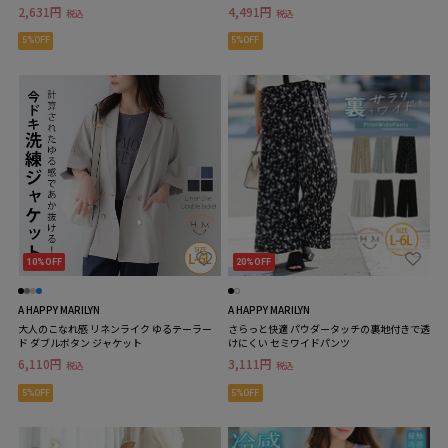
2,631円
4,491円
税込
税込
5%OFF
5%OFF
10%OFF
20%OFF
A HAPPY MARILYN
A HAPPY MARILYN
大人のこなれ感 リネンライク ゆるテーラー
さらっと快適 パウダータッチの裏地付きで透
ド ダブルボタン ジャケット
けにくい セミワイドパンツ
6,110円
3,111円
税込
税込
5%OFF
5%OFF