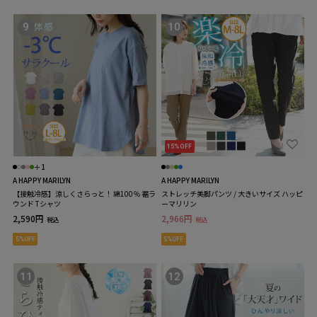
9
10
15%OFF
＋1
A HAPPY MARILYN
A HAPPY MARILYN
【接触冷感】涼しくさらっと！ 綿100％ 裾ラ
ストレッチ美脚パンツ / 大きいサイズ ハッピ
ウンド Tシャツ
ーマリリン
2,590円
2,966円
税込
税込
5%OFF
5%OFF
11
12