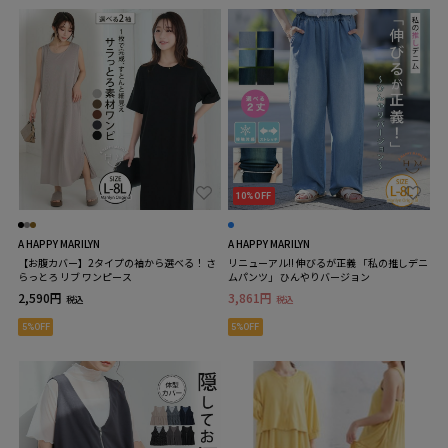
10%OFF
A HAPPY MARILYN
A HAPPY MARILYN
【お腹カバー】2タイプの袖から選べる！ さ
リニューアル!! 伸びるが正義 「私の推しデニ
らっとろ リブ ワンピース
ムパンツ」 ひんやりバージョン
2,590円
3,861円
税込
税込
5%OFF
5%OFF