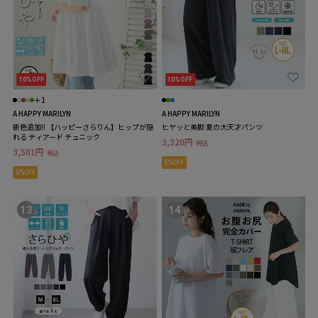
10%OFF
10%OFF
＋1
A HAPPY MARILYN
A HAPPY MARILYN
新色追加!! 【ハッピーさらりん】ヒップが隠
ヒヤッと美脚 夏の大天才パンツ
れる ティアード チュニック
3,320円
税込
3,501円
税込
5%OFF
5%OFF
13
14