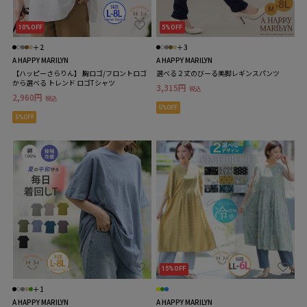
10%OFF
5%OFF
＋2
＋3
A HAPPY MARILYN
A HAPPY MARILYN
【ハッピーさらりん】 胸ロゴ/フロントロゴ
選べる２丈のびーる美脚レギンスパンツ
から選べる トレンド ロゴTシャツ
3,315円
税込
2,960円
税込
5%OFF
5%OFF
15%OFF
＋1
A HAPPY MARILYN
A HAPPY MARILYN