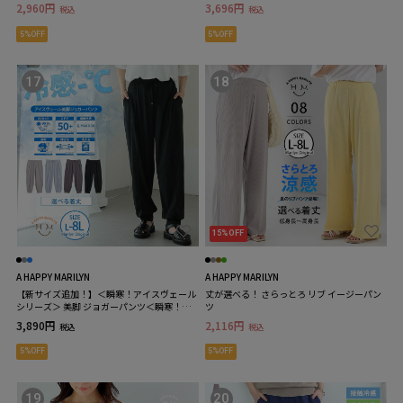
2,960円
3,696円
税込
税込
5%OFF
5%OFF
17
18
15%OFF
A HAPPY MARILYN
A HAPPY MARILYN
【新サイズ追加！】＜瞬寒！アイスヴェール
丈が選べる！ さらっとろ リブ イージーパン
シリーズ＞ 美脚 ジョガーパンツ＜瞬寒！ア
ツ
イスヴェールシリーズ＞ 美脚 ジョガーパン
3,890円
2,116円
税込
税込
ツ
5%OFF
5%OFF
19
20