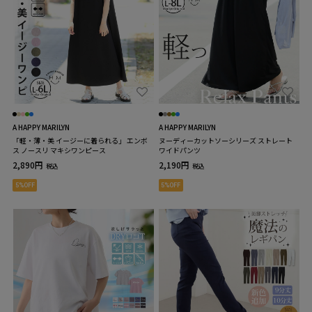
A HAPPY MARILYN
A HAPPY MARILYN
「軽・薄・美 イージーに着られる」 エンボ
ヌーディーカットソーシリーズ ストレート
ス ノースリ マキシワンピース
ワイドパンツ
2,890円
2,190円
税込
税込
5%OFF
5%OFF