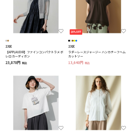
20%OFF
23区
23区
【APPLAUDIR】ファインコンパクトラメ ボ
ラダーレースジャージー ハンカチーフヘム
レロ カーディガン
カットソー
23,870円
13,640円
税込
税込