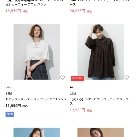
区】カーヴィー デニム パンツ
ース
13,970円
20,955円
税込
税込
50%OFF
23区
23区
ドロップショルダー メッセージ ロゴTシャツ
【洗える】シアービエラ チュニック ブラウ
ス
11,990円
税込
12,980円
税込
NEW