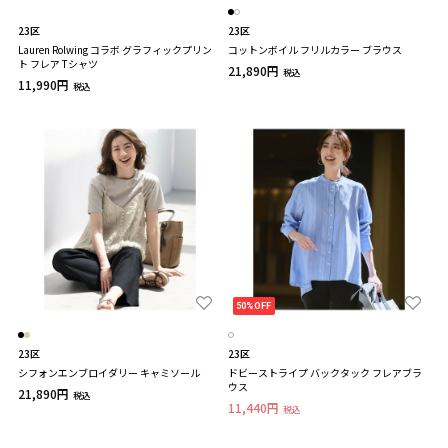
23区
23区
Lauren Rolwing コラボ グラフィックプリン
コットンボイル フリルカラー ブラウス
ト フレア Tシャツ
21,890円
税込
11,990円
税込
50%OFF
23区
23区
シフォンエンブロイダリー キャミソール
ドビーストライプ バックタック フレアブラ
ウス
21,890円
税込
11,440円
税込