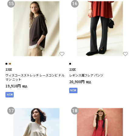
15
16
23区
23区
ヴィスコースストレッチ レースコンビ ドル
レギンス風フレア パンツ
マン ニット
20,900円
税込
19,910円
税込
NEW
NEW
17
18