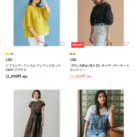
30%OFF
23区
23区
ソフトシアーフィルム フレアシルエット
【汗じみ防止/洗える】ギャザーディテール
2WAY ブラウス
カットソー
21,890円
11,880円
税込
税込