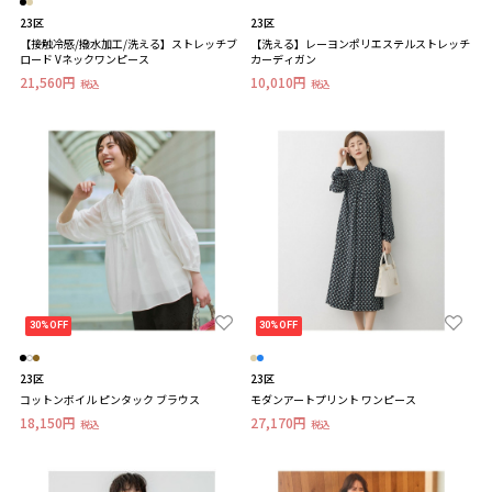
23区
23区
【接触冷感/撥水加工/洗える】ストレッチブ
【洗える】レーヨンポリエステルストレッチ
ロード Vネックワンピース
カーディガン
21,560円
10,010円
税込
税込
30%OFF
30%OFF
23区
23区
コットンボイル ピンタック ブラウス
モダンアートプリント ワンピース
18,150円
27,170円
税込
税込