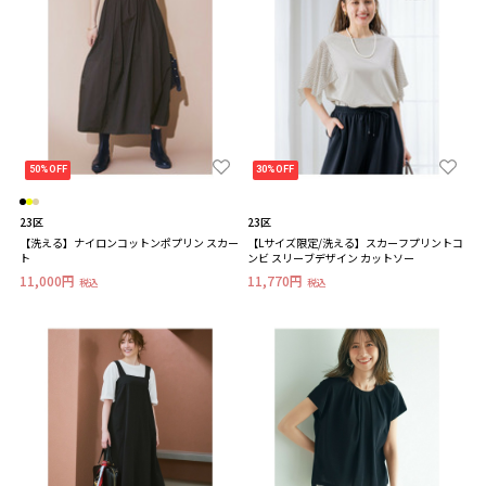
50%OFF
30%OFF
23区
23区
【洗える】ナイロンコットンポプリン スカー
【Lサイズ限定/洗える】スカーフプリントコ
ト
ンビ スリーブデザイン カットソー
11,000円
11,770円
税込
税込