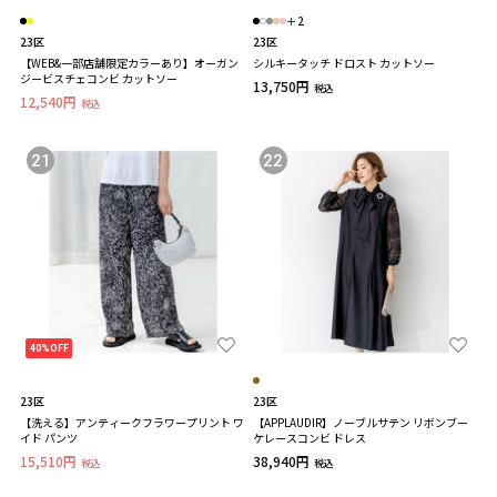
＋2
23区
23区
【WEB&一部店舗限定カラーあり】オーガン
シルキータッチ ドロスト カットソー
ジービスチェコンビ カットソー
13,750円
税込
12,540円
税込
21
22
40%OFF
23区
23区
【洗える】アンティークフラワープリント ワ
【APPLAUDIR】ノーブルサテン リボンブー
イド パンツ
ケレースコンビ ドレス
15,510円
38,940円
税込
税込