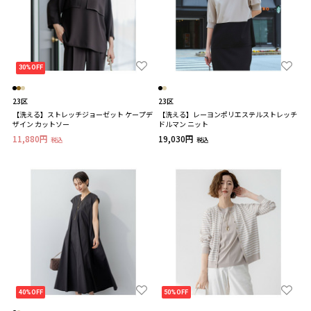
30%OFF
23区
23区
【洗える】ストレッチジョーゼット ケープデ
【洗える】レーヨンポリエステルストレッチ
ザイン カットソー
ドルマン ニット
11,880円
19,030円
税込
税込
40%OFF
50%OFF