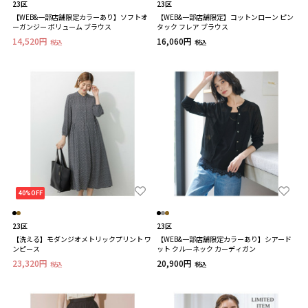
23区
23区
【WEB&一部店舗限定カラーあり】ソフトオ
【WEB&一部店舗限定】コットンローン ピン
ーガンジー ボリューム ブラウス
タック フレア ブラウス
14,520円
16,060円
税込
税込
40%OFF
23区
23区
【洗える】モダンジオメトリックプリント ワ
【WEB&一部店舗限定カラーあり】シアード
ンピース
ット クルーネック カーディガン
23,320円
20,900円
税込
税込