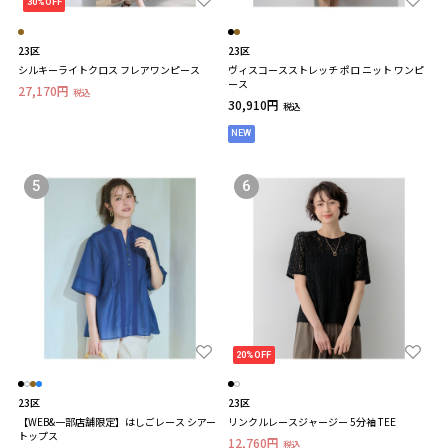
30%OFF
23区
23区
シルキーライトクロス フレアワンピース
ヴィスコースストレッチ ポロ ニット ワンピ
ース
27,170円
税込
30,910円
税込
NEW
5
6
20%OFF
23区
23区
【WEB&一部店舗限定】はしごレース シアー
リンクルレースジャージー 5分袖 TEE
トップス
12,760円
税込