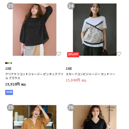
23
24
20%OFF
23区
23区
クリアトリコットジャージー ピンタックフリ
スカーフコンビジャージー カットソー
ル ブラウス
15,840円
税込
19,910円
税込
NEW
25
26