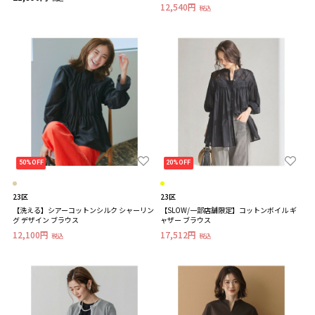
12,540円
税込
50%OFF
20%OFF
23区
23区
【洗える】シアーコットンシルク シャーリン
【SLOW/一部店舗限定】コットンボイル ギ
グ デザイン ブラウス
ャザー ブラウス
12,100円
17,512円
税込
税込