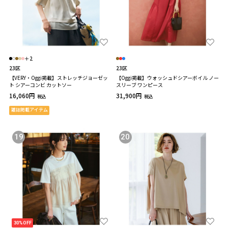
＋2
23区
23区
【VERY・Oggi掲載】ストレッチジョーゼッ
【Oggi掲載】ウォッシュドシアーボイル ノー
ト シアーコンビ カットソー
スリーブ ワンピース
16,060円
31,900円
税込
税込
雑誌掲載アイテム
19
20
30%OFF