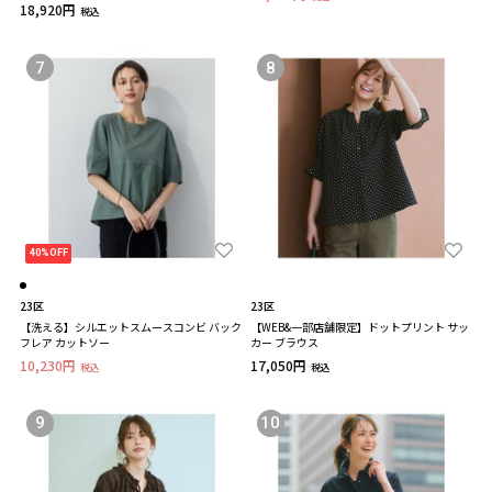
18,920円
税込
7
8
40%OFF
23区
23区
【洗える】シルエットスムースコンビ バック
【WEB&一部店舗限定】ドットプリント サッ
フレア カットソー
カー ブラウス
10,230円
17,050円
税込
税込
9
10