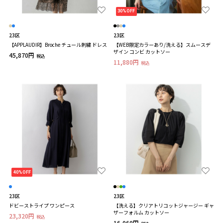
30%OFF
23区
23区
【APPLAUDIR】Broche チュール刺繍 ドレス
【WEB限定カラーあり/洗える】スムースデ
ザイン コンビ カットソー
45,870円
税込
11,880円
税込
40%OFF
23区
23区
ドビーストライプ ワンピース
【洗える】クリアトリコットジャージー ギャ
ザーフォルム カットソー
23,320円
税込
16,060円