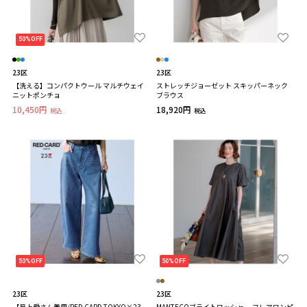
50%OFF
23区
23区
【洗える】コンパクトウール マルチウェイ
ストレッチジョーゼット スキッパーネック
ニットポンチョ
ブラウス
10,450円
18,920円
税込
税込
50%OFF
50%OFF
23区
23区
【見上愛さん着用/RED CARD TOKYO×23
MANTECOブライトワッシャー フレアワンピ