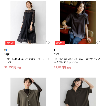
30%OFF
30%OFF
23区
23区
【APPLAUDIR】ニュアンスフラワーレース
【汗じみ防止/洗える】スムースデザイン バ
ドレス
ックフレア カットソー
31,350円
11,880円
税込
税込