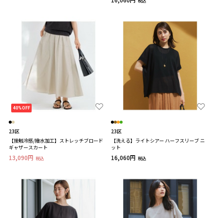
税込
40%OFF
23区
23区
【接触冷感/撥水加工】ストレッチブロード
【洗える】ライトシアー ハーフスリーブ ニ
ギャザースカート
ット
13,090円
16,060円
税込
税込