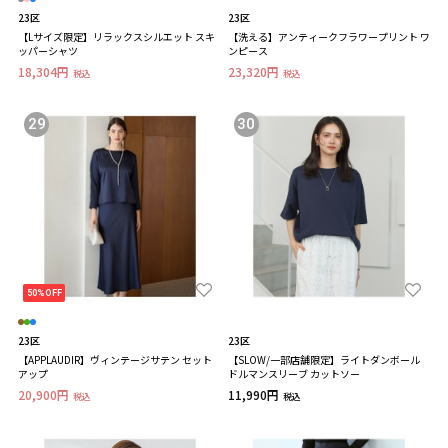
23区
23区
【Lサイズ限定】リラックスシルエット スキ
【洗える】アンティークフラワープリント ワ
ッパーシャツ
ンピース
18,304円
23,320円
税込
税込
29
30
50%OFF
23区
23区
【APPLAUDIR】ヴィンテージサテン セット
【SLOW/一部店舗限定】ライトダンボール
アップ
ドルマンスリーブ カットソー
20,900円
11,990円
税込
税込