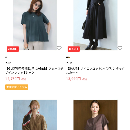
20%OFF
40%OFF
23区
23区
【GLOW6月号掲載/汗じみ防止】スムースデ
【洗える】ナイロンコットンポプリン タック
ザイン フレア Tシャツ
スカート
12,760円
13,090円
税込
税込
雑誌掲載アイテム