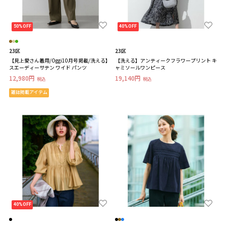
50%OFF
40%OFF
23区
23区
【見上愛さん着用/Oggi10月号掲載/洗える】
【洗える】アンティークフラワープリント キ
スエーディーサテン ワイド パンツ
ャミソールワンピース
12,980円
19,140円
税込
税込
雑誌掲載アイテム
40%OFF