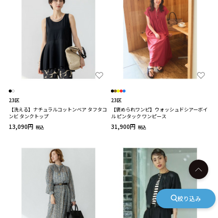
23区
23区
【洗える】ナチュラルコットンベア タフタコ
【褒められワンピ】ウォッシュドシアーボイ
ンビ タンクトップ
ル ピンタック ワンピース
13,090円
31,900円
税込
税込
絞り込み