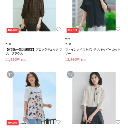
40%OFF
30%OFF
23区
23区
【WEB&一部店舗限定】ブロックチェック フ
ファインツイストポンチ スキッパー カット
リル ブラウス
ソー
11,880円
13,860円
税込
税込
11
12
40%OFF