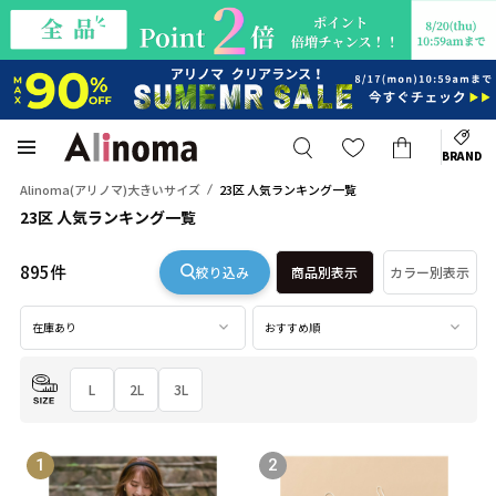
BRAND
Alinoma(アリノマ)大きいサイズ
23区 人気ランキング一覧
23区 人気ランキング一覧
895件
絞り込み
商品別表示
カラー別表示
在庫あり
おすすめ順
L
2L
3L
1
2