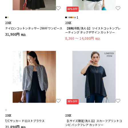
40%OFF
＋1
23区
23区
ナイロンコットンタッサー 2WAY ワンピース
【接触冷感/洗える】ツイストコットンプレ
ーティング タックデザイン カットソー
31,900円
税込
8,360 ～ 14,080円
税込
30%OFF
23区
23区
T/Cサッカー ドロストブラウス
【Lサイズ限定/洗える】スカーフプリントコ
ンビ バックフレア カットソー
21,890円
税込