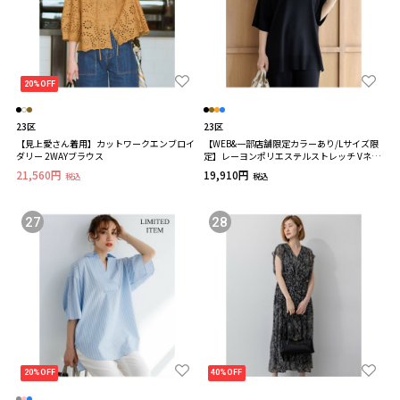
20%OFF
23区
23区
【見上愛さん着用】カットワークエンブロイ
【WEB&一部店舗限定カラーあり/Lサイズ限
ダリー 2WAYブラウス
定】レーヨンポリエステルストレッチ Vネッ
ク ニット
21,560円
19,910円
税込
税込
27
28
20%OFF
40%OFF