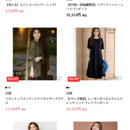
【洗える】スパンコールシアー ニットT
【WEB&一部店舗限定】シアーワッシャー レ
ース ワンピース
9,900円
税込
30,910円
税込
50%OFF
30%OFF
23区
23区
リネンミックスシアースラブ ギャザーブラウ
【Lサイズ限定】レーヨンポリエステルスト
ス
レッチ ニット フレア ワンピース
12,980円
20,251円
税込
税込