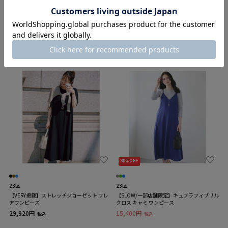
23区
23区
【洗える】クリスタルアムンゼン プリーツワ
ヴィンテージライトタフタ ワンピース
ンピース
19,470円
税込
40,700円
税込
30%OFF
23区
23区
【VERY掲載】ストレッチジョーゼット フレ
【SLOW/一部店舗限定】キュプラフィブリル
アワンピース
クロス キャミ ワンピース
29,920円
15,400円
税込
税込