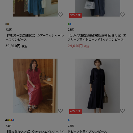
30%OFF
23区
23区
【WEB&一部店舗限定】シアーワッシャー レ
【Lサイズ限定/接触冷感/速乾性/洗える】エ
ース ワンピース
アリーブライトローン Vネックワンピース
30,910円
24,640円
税込
税込
40%OFF
23区
23区
【褒められワンピ】ウォッシュドシアーボイ
ドビーストライプ ワンピース