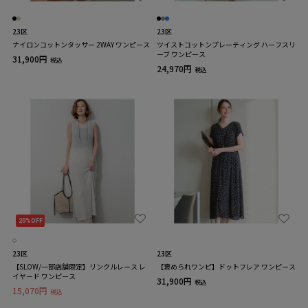
23区
23区
ナイロンコットンタッサー 2WAY ワンピース
ツイストコットンプレーティング ハーフスリ
ーブ ワンピース
31,900円
税込
24,970円
税込
20%OFF
23区
23区
【SLOW/一部店舗限定】リンクルレース レ
【褒められワンピ】ドットフレア ワンピース
イヤード ワンピース
31,900円
税込
15,070円
税込