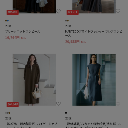
40%OFF
50%OFF
23区
23区
プリーツニット ワンピース
MANTECOブライトワッシャー フレアワンピ
ース
16,764円
税込
20,955円
税込
20%OFF
23区
23区
【SLOW/一部店舗限定】ハイゲージテリー
【吸水速乾/UVカット/接触冷感/洗える】ス
ハーフジップ ワンピース
トレッチジョーゼット ワンピース