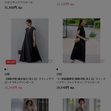
ル ピンタック ワンピース
23,320円
税込
31,900円
税込
40%OFF
23区
23区
【接触冷感/撥水加工/洗える】ストレッチブ
【一部店舗限定/接触冷感/洗える】ラミータ
ロード Vネックワンピース
ンブラー フレンチスリーブ ワンピース
21,560円
29,040円
税込
税込