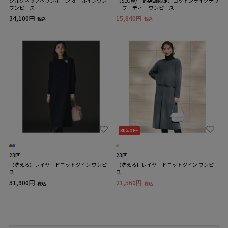
シルクネップヘリンボーン オールインワン
【SLOW/一部店舗限定】コットンライクテリ
ワンピース
ー フーディー ワンピース
34,100円
15,840円
税込
税込
30%OFF
23区
23区
【洗える】レイヤードニットツイン ワンピー
【洗える】レイヤードニットツイン ワンピー
ス
ス
31,900円
21,560円
税込
税込