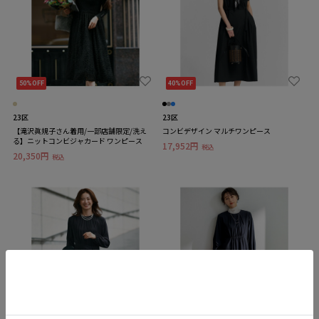
50%OFF
40%OFF
23区
23区
【滝沢眞規子さん着用/一部店舗限定/洗え
コンビデザイン マルチワンピース
る】ニットコンビジャカード ワンピース
17,952円
税込
20,350円
税込
50%OFF