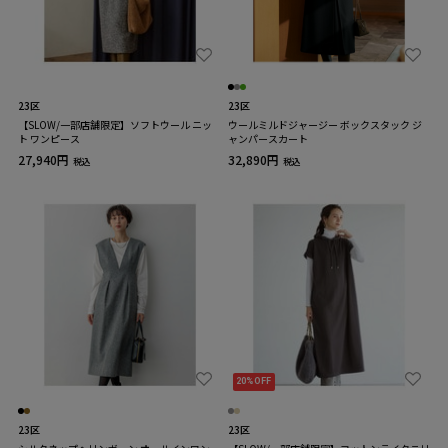
23区
23区
【SLOW/一部店舗限定】ソフトウール ニッ
ウールミルドジャージー ボックスタック ジ
ト ワンピース
ャンパースカート
27,940円
32,890円
税込
税込
20%OFF
23区
23区