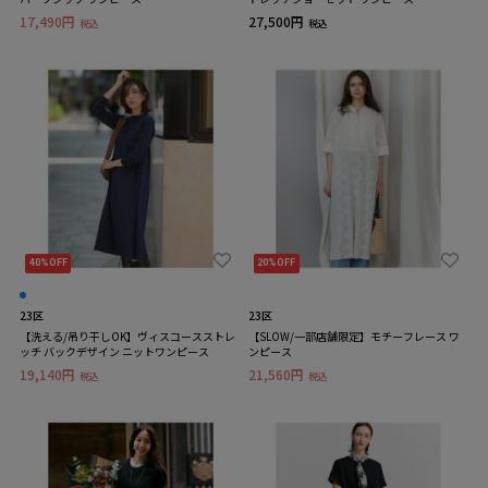
17,490円
27,500円
税込
税込
40%OFF
20%OFF
23区
23区
【洗える/吊り干しOK】ヴィスコースストレ
【SLOW/一部店舗限定】モチーフレース ワ
ッチ バックデザイン ニットワンピース
ンピース
19,140円
21,560円
税込
税込