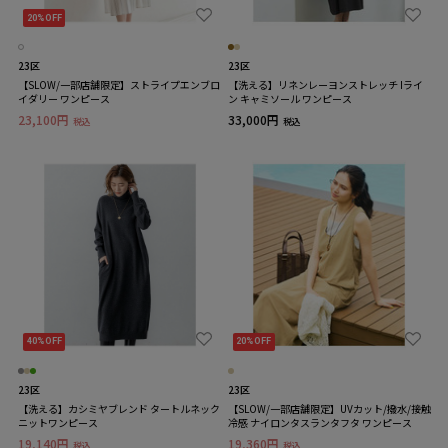
20%OFF
23区
23区
【SLOW/一部店舗限定】ストライプエンブロ
【洗える】リネンレーヨンストレッチ Iライ
イダリー ワンピース
ン キャミソール ワンピース
23,100円
33,000円
税込
税込
40%OFF
20%OFF
23区
23区
【洗える】カシミヤブレンド タートルネック
【SLOW/一部店舗限定】UVカット/撥水/接触
ニットワンピース
冷感 ナイロンタスランタフタ ワンピース
19,140円
19,360円
税込
税込