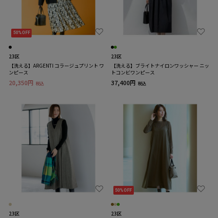
50%OFF
23区
23区
【洗える】ARGENTI コラージュプリント ワ
【洗える】ブライトナイロンワッシャー ニッ
ンピース
トコンビワンピース
20,350円
37,400円
税込
税込
50%OFF
23区
23区