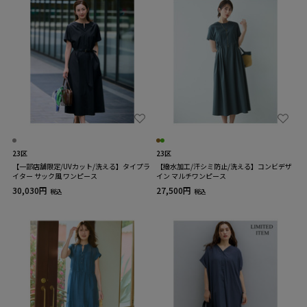
23区
23区
【一部店舗限定/UVカット/洗える】タイプラ
【撥水加工/汗シミ防止/洗える】コンビデザ
イター サック風 ワンピース
イン マルチワンピース
30,030円
27,500円
税込
税込