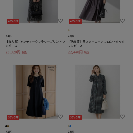
40%OFF
40%OFF
23区
23区
【洗える】アンティークフラワープリント ワ
【洗える】ラスターローン フロントタック
ンピース
ワンピース
23,320円
22,440円
税込
税込
30%OFF
30%OFF
23区
23区