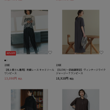
40%OFF
23区
23区
【見上愛さん着用】刺繍レース キャミソール
【SLOW/一部店舗限定】ヴィンテージライク
ワンピース
ジャージー T ワンピース
13,090円
18,920円
税込
税込