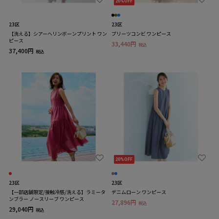
20%OFF
23区
23区
【洗える】シアーヘリンボーンプリント ワン
プリーツコンビ ワンピース
ピース
33,440円
税込
37,400円
税込
20%OFF
23区
23区
【一部店舗限定/接触冷感/洗える】ラミータ
デニムローン ワンピース
ンブラー ノースリーブ ワンピース
27,896円
税込
29,040円
税込