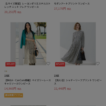
【Lサイズ限定】レーヨンポリエステルスト
モダンアートプリント ワンピース
レッチ ニット フレア ワンピース
27,170円
税込
20,251円
税込
50%OFF
40%OFF
23区
23区
【BAILA・CanCam掲載】ペイズリーレース
【洗える】シャドーリーフプリント ワンピー
キャミソールワンピース
ス
14,960円
22,440円
税込
税込
雑誌掲載アイテム