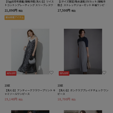
【Oggi8月号掲載/接触冷感/洗える】ツイス
【Lサイズ限定/吸水速乾/UVカット/接触冷
トコットンプレーティング スリーブレスワン
感/】ストレッチジョーゼット 半袖ワンピー
ピース
ス
21,890円
27,500円
税込
税込
雑誌掲載アイテム
40%OFF
50%OFF
23区
23区
【洗える】アンティークフラワープリント キ
【洗える】ガンクラブプレイドチェック ワン
ャミソールワンピース
ピース
19,140円
18,700円
税込
税込