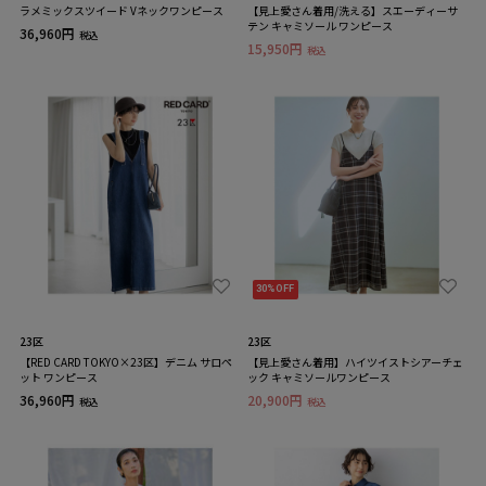
ラメミックスツイード Vネックワンピース
【見上愛さん着用/洗える】スエーディーサ
テン キャミソール ワンピース
36,960円
税込
15,950円
税込
30%OFF
23区
23区
【RED CARD TOKYO×23区】デニム サロペ
【見上愛さん着用】ハイツイストシアーチェ
ット ワンピース
ック キャミソールワンピース
36,960円
20,900円
税込
税込