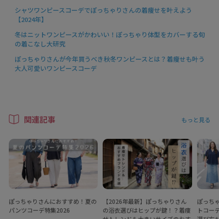
シャツワンピースコーデでぽっちゃりさんの着痩せを叶えよう
【2024年】
冬はニットワンピースがかわいい！ぽっちゃり体型をカバーする旬
の着こなし大研究
ぽっちゃりさんが今年買うべき秋冬ワンピースとは？着痩せも叶う
大人可愛いワンピースコーデ
関連記事
もっと見る
ぽっちゃりさんにおすすめ！夏の
【2026年最新】ぽっちゃりさん
ぽっちゃ
パンツコーデ特集2026
の浴衣選びはヒップが鍵！？着痩
トコー
せトレンド＆大きいサイズのおす
選び方