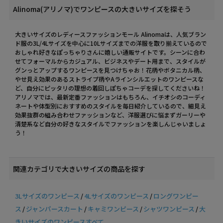
Alinoma(アリノマ)でワンピースの大きいサイズを探そう
大きいサイズのレディースファッションモール Alinomaは、人気ブラン
ド服の3L/4Lサイズを中心に10Lサイズまでの洋服を取り揃えているので
おしゃれ好きなぽっちゃりさんに嬉しい通販サイトです。シーンに合わ
せてフォーマルからカジュアル、ビジネスやデート用まで、スタイルが
グンっとアップするワンピースを見つけちゃお！花柄やボタニカル柄、
やせ見え効果のあるストライプ柄やAラインシルエットのワンピースな
ど、自分にピッタリの理想の着回しぽちゃコーデを探してくださいね！
アリノマでは、最新定番ファッションはもちろん、イチオシのコーディ
ネートや体型別におすすめのスタイルを毎日紹介しているので、細見え
効果抜群の組み合わせファッションなど、洋服選びに悩まずガーリーや
清楚系など自分の好きなスタイルでファッションを楽しんじゃいましょ
う！
関連カテゴリで大きいサイズの商品を探す
3Lサイズのワンピース
4Lサイズのワンピース
ロングワンピー
ス
ジャンパースカート
キャミワンピース
シャツワンピース
大
きいサイズのワンピースすべて