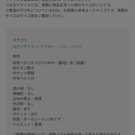
※仕立てサイズとは、実際に商品を測った時のサイズのことです。
※商品の下げ札についているのは、お客様の参考ヌードサイズです。実際の
サイズはサイズ表をご確認ください。
カテゴリ
大きいサイズ
アウター ・ ジレ・ベスト
素材
品質＝ポリエステル100％［裏地］有（総裏）

前ボタン開き

ポケット両脇

共布ベルト付

透け感：なし

伸縮性：なし

生地の厚み：普通

光沢感：なし

裏地：あり

ポケット：あり

季節：オールシーズンOKです

シルエット：普通

※照明の関係により、実際よりも色味が違って見える場合がありま