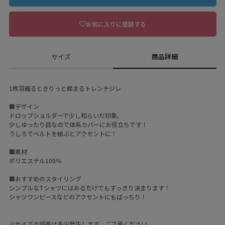
お気に入りに登録する
サイズ
商品詳細
1枚羽織るときりっと締まるトレンチジレ
■デザイン
ドロップショルダーで少し和らいだ印象。
少しゆったり目なので体系カバーにお役立ちです！
うしろでベルトを結ぶとアクセントに！
■素材
ポリエステル100％
■おすすめのスタイリング
シンプルなTシャツにはおるだけでもすっきり決まります！
シャツワンピースなどのアクセントにもばっちり！
※サイズの誤差は多少発生します。ご了承ください。