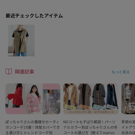
最近チェックしたアイテム
関連記事
もっと見る
ぽっちゃりさんの着痩せカーディ
NGコートもずばり解説！パーソ
季節の
ガンコーデ19選！体型カバーでき
ナルカラー別ぽっちゃりさんの冬
イトア
る選び方とトレンドコーデ術
コートの選び方【教えてmarico
め派の