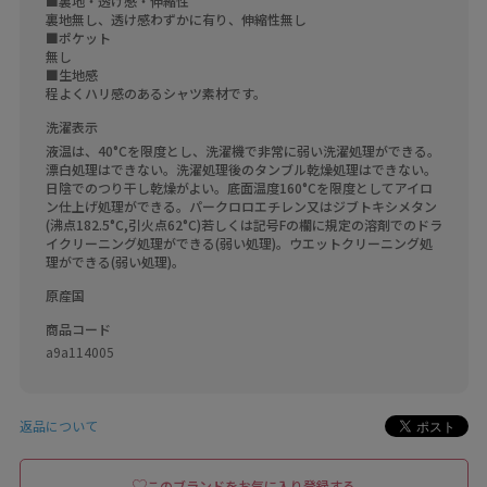
■裏地・透け感・伸縮性

裏地無し、透け感わずかに有り、伸縮性無し

■ポケット

無し

■生地感

洗濯表示
液温は、40°Cを限度とし、洗濯機で非常に弱い洗濯処理ができる。
漂白処理はできない。洗濯処理後のタンブル乾燥処理はできない。
日陰でのつり干し乾燥がよい。底面温度160°Cを限度としてアイロ
ン仕上げ処理ができる。パークロロエチレン又はジブトキシメタン
(沸点182.5°C,引火点62°C)若しくは記号Fの欄に規定の溶剤でのドラ
イクリーニング処理ができる(弱い処理)。ウエットクリーニング処
理ができる(弱い処理)。
原産国
商品コード
a9a114005
返品について
このブランドをお気に入り登録する