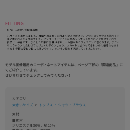
FITTING
hina：160cm/普段3L着用
3Lサイズを着用しました。身幅や肩まわりに程よくゆとりがあり、いつものブラウスと比べても
楽に着られるサイズ感でした。ピンタックデザインが袖のシルエットをきれいに見せてくれて、
自然と上半身がすっきりした印象に◎ 袖はボリューム感がありフェミニンに着られます。デニム
やスラックスに合わせてカジュアルダウンしたり、スカートと合わせてきれいめに着るのもおす
すめ♪ 季節の変わり目にも使いやすく、オンオフ問わず活躍してくれる1枚です。
モデル画像着用のコーディネートアイテムは、ページ下部の『関連商品』に
てご紹介しています。
ぜひ合わせてチェックしてみてください！
カテゴリ
大きいサイズ
トップス ・ シャツ・ブラウス
素材
■素材

ポリエステル80％、綿20％
