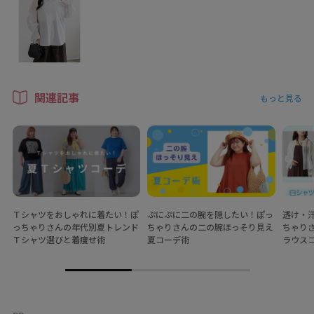
関連記事
もっと見る
Ｔシャツをおしゃれに着たい！ぽ
ぷにぷに二の腕を隠したい！ぽっ
透け・
っちゃりさんの年代別夏トレンド
ちゃりさんの二の腕ほっそり見え
ちゃり
Ｔシャツ選びと着痩せ術
夏コーデ術
ラウス