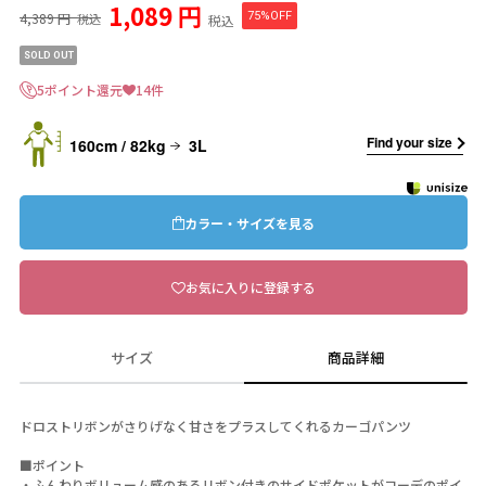
1,089 円
4,389 円
75%OFF
税込
税込
SOLD OUT
5ポイント還元
14件
Find your size
160cm / 82kg
3L
カラー・サイズを見る
お気に入りに登録する
サイズ
商品詳細
ドロストリボンがさりげなく甘さをプラスしてくれるカーゴパンツ
■ポイント
・ふんわりボリューム感のあるリボン付きのサイドポケットがコーデのポイ