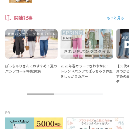
関連記事
もっと見る
ぽっちゃりさんにおすすめ！夏の
2026年春カラーでさわやかに！
【30代
パンツコーデ特集2026
トレンドパンツでぽっちゃり体型
見つか
をしっかりカバー
すめの
デ
PR