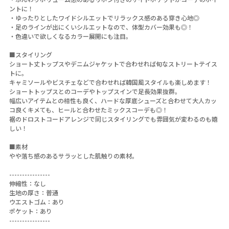
ントに！
・ゆったりとしたワイドシルエットでリラックス感のある穿き心地◎
・足のラインが出にくいシルエットなので、体型カバー効果も◎！
・色違いで欲しくなるカラー展開にも注目。
■スタイリング
ショート丈トップスやデニムジャケットで合わせれば旬なストリートテイス
トに。
キャミソールやビスチェなどで合わせれば韓国風スタイルも楽しめます！
ショートトップスとのコーデやトップスインで足長効果抜群。
幅広いアイテムとの相性も良く、ハードな厚底シューズと合わせて大人カッ
コ良くキメても、ヒールと合わせたミックスコーデも◎！
裾のドロストコードアレンジで同じスタイリングでも雰囲気が変わるのも嬉
しい！
■素材
やや落ち感のあるサラッとした肌触りの素材。
----------------
伸縮性：なし
生地の厚さ：普通
ウエストゴム：あり
ポケット：あり
----------------