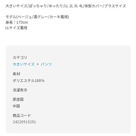
大きいサイズ/ぽっちゃり/ゆったり/LL 2L 3L 4L/体型カバー/プラスサイズ
モデル(ベージュ/濃グレー/カーキ着用)
身長：173cm
LLサイズ着用
カテゴリ
大きいサイズ
パンツ
素材
ポリエステル100％
洗濯表示
原産国
中国
商品コード
24220910291