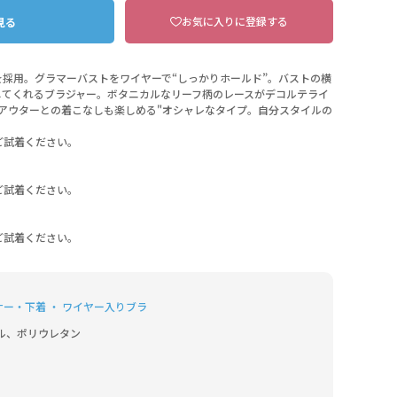
お気に入りに登録する
見る
採用。グラマーバストをワイヤーで“しっかりホールド”。バストの横
してくれるブラジャー。ボタニカルなリーフ柄のレースがデコルテライ
アウターとの着こなしも楽しめる"オシャレなタイプ。自分スタイルの
ご試着ください。
ご試着ください。
ご試着ください。
ナー・下着 ・ ワイヤー入りブラ
ル、ポリウレタン