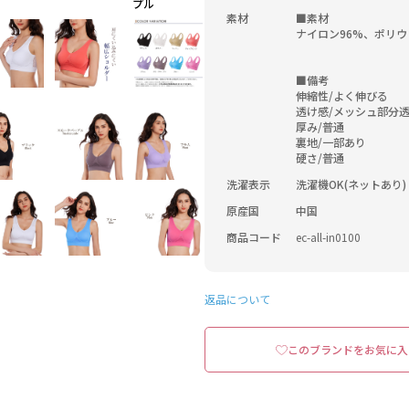
プル
素材
■素材

ナイロン96%、ポリウ
■備考

伸縮性/よく伸びる

透け感/メッシュ部分透
厚み/普通

裏地/一部あり

硬さ/普通
洗濯表示
洗濯機OK(ネットあり)
原産国
中国
商品コード
ec-all-in0100
返品について
このブランドをお気に入