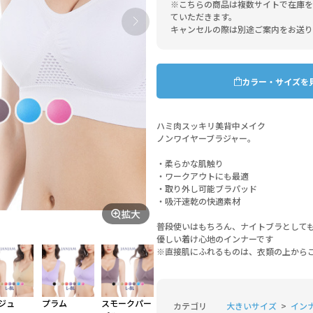
※こちらの商品は複数サイトで在庫を
ていただきます。
キャンセルの際は別途ご案内をお送り
カラー・サイズを
ハミ肉スッキリ美背中メイク
ノンワイヤーブラジャー。
・柔らかな肌触り
・ワークアウトにも最適
・取り外し可能ブラパッド
・吸汗速乾の快適素材
拡大
普段使いはもちろん、ナイトブラとして
優しい着け心地のインナーです
※直接肌にふれるものは、衣類の上から
ジュ
プラム
スモークパー
カテゴリ
大きいサイズ
イン