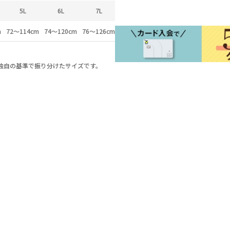
5L
6L
7L
8L
m
72～114cm
74～120cm
76～126cm
78～130cm
a独自の基準で振り分けたサイズです。