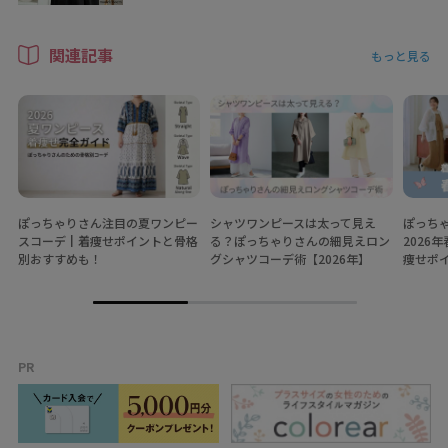
関連記事
もっと見る
ぽっちゃりさん注目の夏ワンピー
シャツワンピースは太って見え
ぽっち
スコーデ┃着痩せポイントと骨格
る？ぽっちゃりさんの細見えロン
2026
別おすすめも！
グシャツコーデ術【2026年】
痩せポ
PR