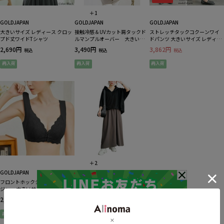
＋1
GOLDJAPAN
GOLDJAPAN
GOLDJAPAN
大きいサイズ レディース クロッ
接触冷感＆UVカット肩タックド
ストレッチタックコクーンワイ
プド丈ワイドTシャツ
ルマンプルオーバー 大きいサ
ドパンツ 大きいサイズ レディー
イズ レディース
ス
2,690円
3,490円
3,862円
税込
税込
税込
再入荷
再入荷
再入荷
＋2
GOLDJAPAN
GOLDJAPAN
フロントホックシームレスブラ
フード付きドルマンドッキング
ジャー 大きいサイズ レディース
ワンピース 大きいサイズ レディ
ース
2,389円
5,890円
税込
税込
再入荷