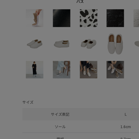
バス
サイズ
サイズ表記
L
ソール
1.6cm
甲幅
8.7cm