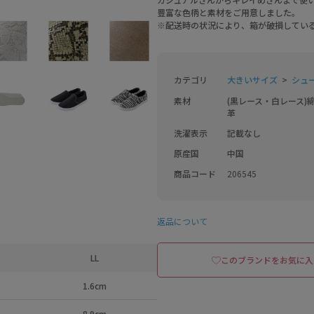
豊富な色柄と素材をご用意しました。
※配送時の状況により、箱が破損してい
カテゴリ
大きいサイズ
シュー
素材
(黒レース・白レース)
革
洗濯表示
記載なし
原産国
中国
商品コード
206545
返品について
LL
このブランドをお気に入
1.6cm
8.9cm