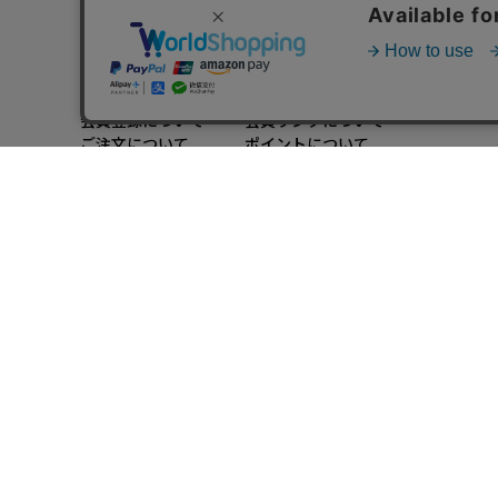
ご利用ガイド
会員登録について
会員ランクについて
ご注文について
ポイントについて
クーポンについて
配送/送料について
お支払いについて
キャンセル/返品/交換
について
商品について
メルマガについて
動作環境について
大きいサイズのファッション通販【Alinoma】
「Alinoma（アリノマ）は人気ブランドの大きいサイズアイテムを豊富に取りそ
定番アイテムからトレンドアイテムまで、様々なカテゴリから大きいサイズ（L～1