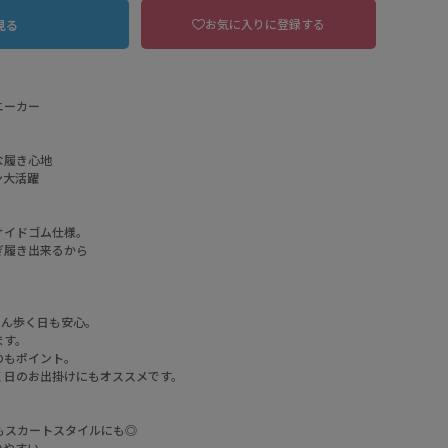
お気に入りに登録する
見る
ニーカー
な履き心地
ン大活躍
サイドゴム仕様。
ぎ履き出来るから
BLHYO 黒ヒョウ柄
さん歩く日も安心。
ます。
のもポイント。
く日のお出掛けにもオススメです。
もスカートスタイルにも◎
いやすい