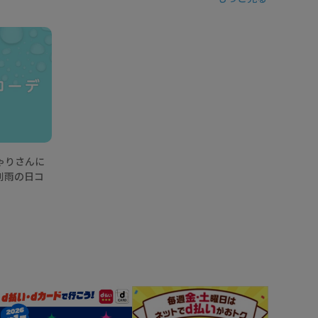
ゃりさんに
別雨の日コ