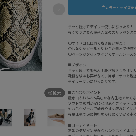
カラー・サイズを
サッと履けてデイリー使いにぴったり！
軽くてラクちん定番人気のスリッポンス
〇サイドゴム仕様で脱ぎ履きが楽！
〇しなやかソールとやわらか素材で快適
〇ベーシックなデザインでオールシーズ
■デザイン
サッと履けて楽ちん！脱ぎ履きしやすい
靴紐を結ぶ必要がなく、片手でサッと脱
デイリー使いにぴったりです。
■こだわりポイント
拡大
履き口ふわふわ&柔らかな内生地でたく
ソフトな素材が足に心地良くフィットし
やわらかソールで歩きやすく疲れにくい
軽量仕様で足に負担をかけにくいから歩
■コーディネート
定番のデザインだからパンツスタイルに
カジュアルさんからキレイめさんまで使