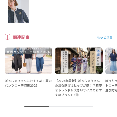
関連記事
もっと見る
ぽっちゃりさんにおすすめ！夏の
【2026年最新】ぽっちゃりさん
ぽっちゃ
パンツコーデ特集2026
の浴衣選びはヒップが鍵！？着痩
トコー
せトレンド＆大きいサイズのおす
選び方
すめブランド6選