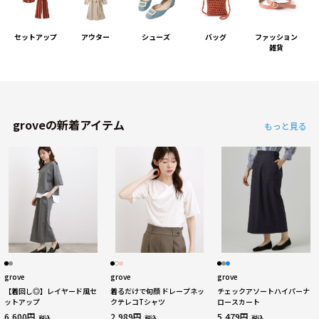
セットアップ
アウター
シューズ
バッグ
ファッション
雑貨
groveの新着アイテム
もっと見る
grove
grove
grove
【着回し◎】レイヤード風セ
着るだけで旬顔 ドレープネッ
チェックアソートハイパーナ
ットアップ
クテレコTシャツ
ロースカート
6,600円
2,989円
5,479円
税込
税込
税込