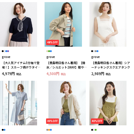
48%OFF
grove
grove
grove
【大人気アイテム5分袖で登
【貴島明日香さん着用】【撥
【貴島明日香さん着用】シア
場！】スカーフ柄ボウタイ五
水／シルエット2WAY】軽やか
ードッキングスクエアタンク
分袖ニットプルオーバ―
ミドルトレンチコート
4,979円
4,500円
2,989円
税込
税込
税込
49%OFF
40%OFF