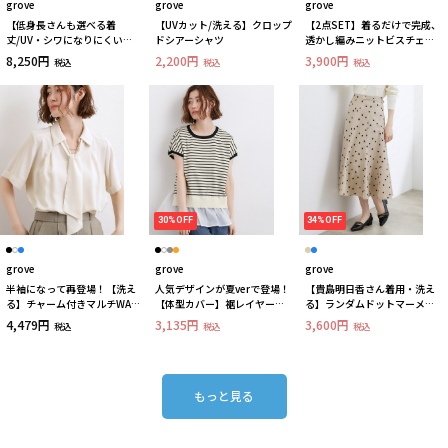
grove
grove
grove
【低身長さんも選べる着
【UVカット/洗える】クロップ
【2点SET】着るだけで完成、
丈/UV・シワになりにくい
ドシアーシャツ
透かし編みニットビスチェ×
etc】涼やかさも、きちんとも
ブラウス
8,250円
2,200円
3,900円
税込
税込
税込
叶うワンピース
30%OFF
34%OFF
grove
grove
grove
半袖になって再登場！【洗え
人気デザインが夏verで登場！
【貴島明日香さん着用・洗え
る】チャーム付きマルチWAY
【体型カバー】裾レイヤード
る】ランダムドットマーメイ
ボウタイブラウス
ニット
ドスカート
4,479円
3,135円
3,600円
税込
税込
税込
もっと見る