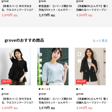
grove
grove
grove
【体型カバー】INせず決ま
新色追加！【シリーズ累計36
【洗濯機OK/ひんやり】軽く
る、ウエストシアーフリルTシ
万枚/UVカット・ひんやり・洗
羽織れるハーフスリーブジャ
ャツ
濯機OK】やわらかドライタッ
ケット
3,800円
3,979円
4,900円
税込
税込
税込
チ 五分袖ニット
groveのおすすめ商品
もっと見る
23%OFF
36%OFF
＋5
grove
grove
grove
【体型カバー】INせず決ま
新色追加！【シリーズ累計36
【洗濯機OK/ひんやり】軽く
る、ウエストシアーフリルTシ
万枚/UVカット・ひんやり・洗
羽織れるハーフスリーブジャ
ャツ
濯機OK】やわらかドライタッ
ケット
3,800円
3,979円
4,900円
税込
税込
税込
チ 五分袖ニット