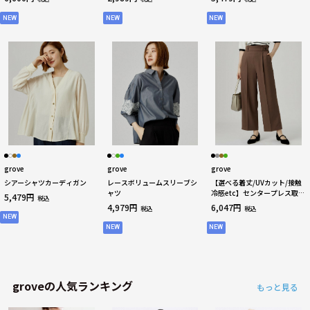
NEW
NEW
NEW
grove
grove
grove
シアーシャツカーディガン
レースボリュームスリーブシ
【選べる着丈/UVカット/接触
ャツ
冷感etc】センタープレス取れ
5,479円
税込
にくいワイドパンツ
4,979円
6,047円
税込
税込
NEW
NEW
NEW
groveの人気ランキング
もっと見る