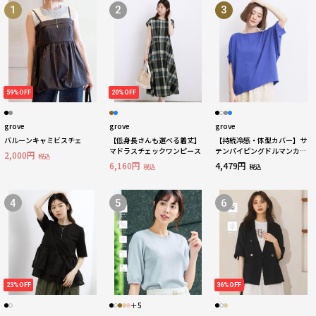
1
2
3
59%OFF
20%OFF
grove
grove
grove
バルーンキャミビスチェ
【低身長さんも選べる着丈】
【持続冷感・体型カバー】サ
マドラスチェックワンピース
テンパイピングドルマンカッ
2,000円
税込
トソー
6,160円
4,479円
税込
税込
4
5
6
23%OFF
36%OFF
＋5