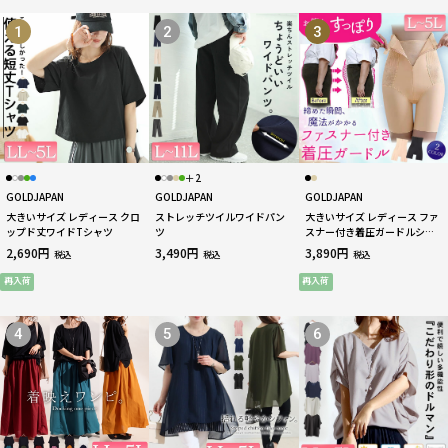
1
2
3
＋2
GOLDJAPAN
GOLDJAPAN
GOLDJAPAN
大きいサイズ レディース クロ
ストレッチツイルワイドパン
大きいサイズ レディース ファ
ップド丈ワイドTシャツ
ツ
スナー付き着圧ガードルショ
ーツ
2,690円
3,490円
3,890円
税込
税込
税込
再入荷
再入荷
4
5
6