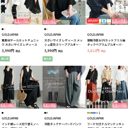
23%OFF
GOLDJAPAN
GOLDJAPAN
GOLDJAPAN
異素材テールカットチュニッ
大きいサイズ レディース メッ
接触冷感＆UVカットフリル袖
ク 大きいサイズ レディース
シュ変形スリーブプルオーバ
タックペプラムプルオーバー
ー
大きいサイズ レディース
3,990円
3,990円
3,611円
税込
税込
税込
再入荷
再入荷
＋1
GOLDJAPAN
GOLDJAPAN
GOLDJAPAN
インド綿レース切り替えノー
冷感タックテーパードパンツ
フード付きドルマンドッキン