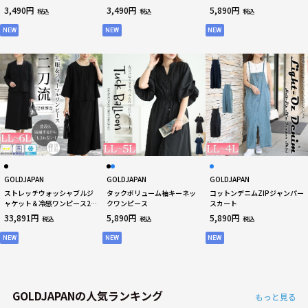
ー
3,490円
3,490円
5,890円
税込
税込
税込
NEW
NEW
NEW
GOLDJAPAN
GOLDJAPAN
GOLDJAPAN
ストレッチウォッシャブルジ
タックボリューム袖キーネッ
コットンデニムZIPジャンパー
ャケット＆冷感ワンピース2点
クワンピース
スカート
セット
33,891円
5,890円
5,890円
税込
税込
税込
NEW
NEW
NEW
GOLDJAPANの人気ランキング
もっと見る