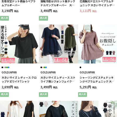
形態安定ドット柄後ろペプラ
接触冷感＆UVカット肩タック
花柄胸元ドロストペプラムチ
ムプルオーバー
ドルマンプルオーバー 大き
ュニック 大きいサイズ レディ
いサイズ レディース
ース
3,190円
3,490円
3,121円
税込
税込
税込
再入荷
再入荷
GOLDJAPAN
GOLDJAPAN
GOLDJAPAN
大きいサイズ レディース クロ
大きいサイズ レディース スト
シャーリングビスチェドッキ
ップド丈ワイドTシャツ
ライプ柄シフォンフェイクチ
ングペプラムチュニック 大き
ュニック
いサイズ レディース
2,690円
3,490円
5,291円
税込
税込
税込
再入荷
再入荷
再入荷