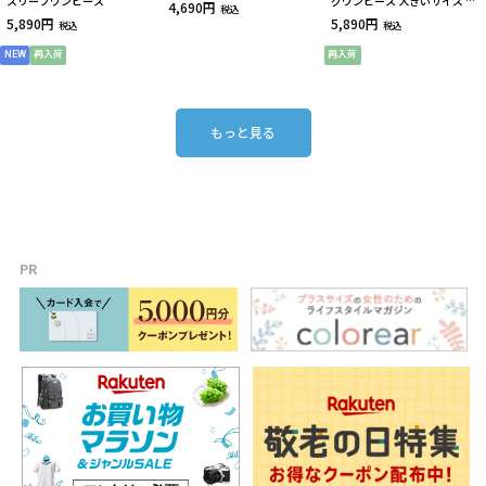
スリーブワンピース
グワンピース 大きいサイズ レ
4,690円
税込
ディース
5,890円
5,890円
税込
税込
NEW
再入荷
再入荷
もっと見る
PR