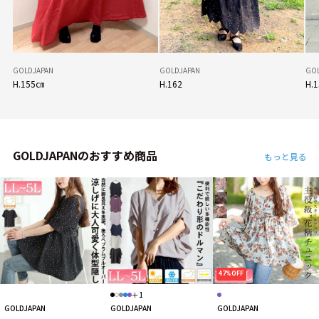
GOLDJAPAN
GOLDJAPAN
GO
H.155㎝
H.162
H.
GOLDJAPANのおすすめ商品
もっと見る
47%OFF
＋1
GOLDJAPAN
GOLDJAPAN
GOLDJAPAN