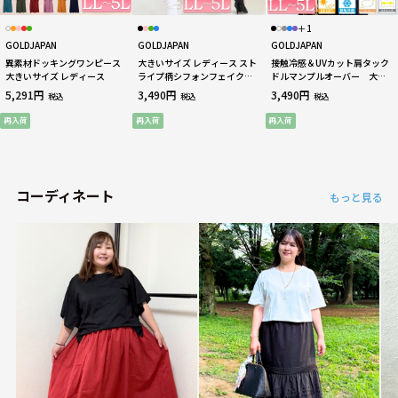
＋1
GOLDJAPAN
GOLDJAPAN
GOLDJAPAN
異素材ドッキングワンピース
大きいサイズ レディース スト
接触冷感＆UVカット肩タック
大きいサイズ レディース
ライプ柄シフォンフェイクチ
ドルマンプルオーバー 大き
ュニック
いサイズ レディース
5,291円
3,490円
3,490円
税込
税込
税込
再入荷
再入荷
再入荷
コーディネート
もっと見る