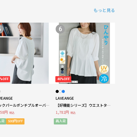
もっと見る
5
6
0%OFF
40%OFF
VEANGE
LAVEANGE
ックパールポンチプルオーバ
【好機能シリーズ】ウエストタッ
LL/3L/4L/5L きれいめカジュ
クプルオーバー ラビアンジェ
158円
1,782円
税込
税込
ル オンオフ兼用 ラビアンジ
入荷
500円OFF
再入荷