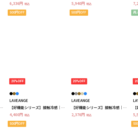
ック LL/3L/4L/5L ラビアンジ
触冷感・速乾｜ウエストタックワ
ワ
6,336円
5,940円
7,
税込
税込
ェ
ンピース LL/3L/4L/5L オンオ
ジ
フ兼用 ラビアンジェ
500円OFF
500円OFF
再
20%OFF
20%OFF
2
LAVEANGE
LAVEANGE
LA
ス
【好機能シリーズ】接触冷感｜ト
【好機能シリーズ】接触冷感｜ト
【
リコットイージーパンツ
リコットワイドプルオーバー
リ
4,400円
2,376円
5,
税込
税込
LL/3L/4L/5L ラビアンジェ
LL/3L/4L/5L ラビアンジェ
ス
ビ
500円OFF
50