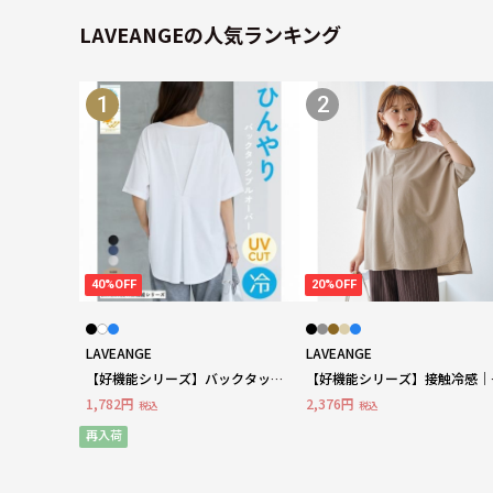
LAVEANGEの人気ランキング
1
2
40%OFF
20%OFF
LAVEANGE
LAVEANGE
【好機能シリーズ】バックタック
【好機能シリーズ】接触冷感｜
プルオーバー ラビアンジェ
リコットワイドプルオーバー
1,782円
2,376円
税込
税込
LL/3L/4L/5L ラビアンジェ
再入荷