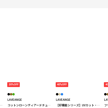
20%OFF
40%OFF
4
LAVEANGE
LAVEANGE
LA
ク
コットンローンティアードチュニ
【好機能シリーズ】UVカット・接
フ