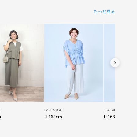
もっと見る
GE
LAVEANGE
LAVEANGE
㎝
H.168cm
H.168cm