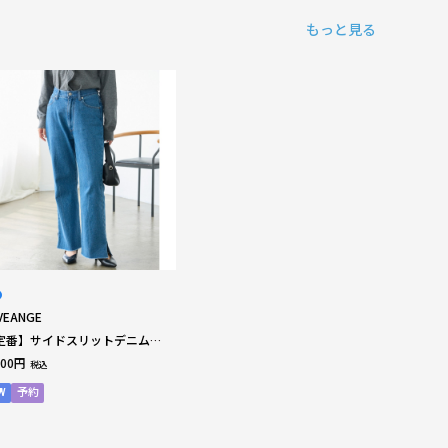
もっと見る
VEANGE
定番】サイドスリットデニムパ
ツ｜きれい見え/ウエストゴム/
900円
税込
00％ LL/3L/4L/5L ラビアン
ェ
W
予約