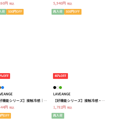
ンピース LL/3L/4L ラビアン
タックスキッパーワンピース 大
260円
5,940円
税込
税込
ェ
きいサイズレディース
入荷
500円OFF
再入荷
500円OFF
0%OFF
40%OFF
VEANGE
LAVEANGE
好機能シリーズ】接触冷感｜ト
【好機能シリーズ】接触冷感・吸
コットフリルスリーブワンピー
水速乾・UVカット｜フロッキーロ
544円
1,782円
税込
税込
 LL/3L/4L/5L きれいめ ラ
ゴTシャツ LL/3L/4L/5L ラビア
アンジェ
ンジェ
0円OFF
再入荷