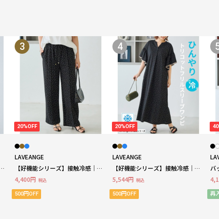
3
4
20%OFF
20%OFF
4
LAVEANGE
LAVEANGE
LA
ト
【好機能シリーズ】接触冷感｜ト
【好機能シリーズ】接触冷感｜ト
バ
リコットイージーパンツ
リコットフリルスリーブワンピー
ー 
4,400円
5,544円
4,
税込
税込
LL/3L/4L/5L ラビアンジェ
ス LL/3L/4L/5L きれいめ ラビ
ア
アンジェ
ェ
500円OFF
500円OFF
再