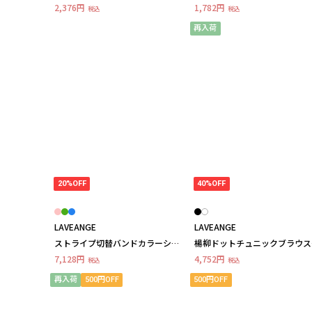
リコットスキッパープルオーバ
プルオーバー ラビアンジェ
2,376円
1,782円
税込
税込
ー LL/3L/4L/5L オフィスカジ
ュアル ラビアンジェ
再入荷
20%OFF
40%OFF
LAVEANGE
LAVEANGE
ストライプ切替バンドカラーシャ
楊柳ドットチュニックブラウ
ツワンピース LL/3L/4L/5L ラ
LL/3L/4L/5L ラビアンジェ
7,128円
4,752円
税込
税込
ビアンジェ
再入荷
500円OFF
500円OFF