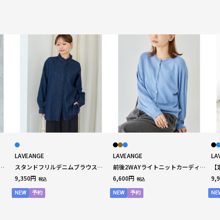
LAVEANGE
LAVEANGE
LA
ギ
スタンドフリルデニムブラウス｜
前後2WAYライトニットカーディ
【
冷房
綿100％/甘すぎないフリル/デニム
ガン｜冷房対策/羽織り/秋まで使
ン
9,350円
6,600円
9,
税込
税込
シャツ LL/3L/4L/5L ラビアンジ
える 3L/4L ラビアンジェ
綿1
ェ
ジ
NEW
予約
NEW
予約
NE