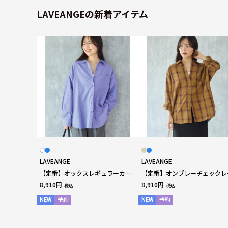
LAVEANGEの新着アイテム
LAVEANGE
LAVEANGE
【定番】オックスレギュラーカラ
【定番】オンブレーチェックレ
ーシャツ｜羽織り/冷房対策/着回
ュラーカラーシャツ｜羽織り/
8,910円
8,910円
税込
税込
し/大人カジュアル/きれいめ
対策/着回し/大人カジュアル
LL/3L/4L/5L ラビアンジェ
LL/3L/4L/5L ラビアンジェ
NEW
予約
NEW
予約