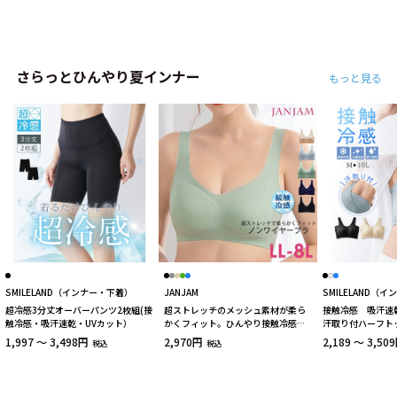
さらっとひんやり夏インナー
もっと見る
SMILELAND（インナー・下着）
JANJAM
SMILELAND（
超冷感3分丈オーバーパンツ2枚組(接
超ストレッチのメッシュ素材が柔ら
接触冷感 吸汗速
触冷感・吸汗速乾・UVカット）
かくフィット。ひんやり接触冷感ブ
汗取り付ハーフト
ラジャー 大きいサイズ 下着
1,997 ～ 3,498円
2,970円
2,189 ～ 3,50
税込
税込