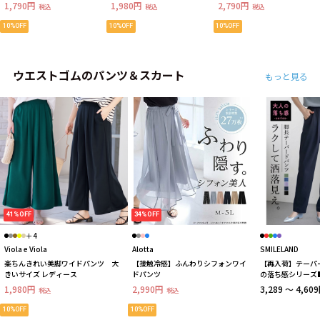
ズ レディース
大きいサイズ レディース
ィース
1,790円
1,980円
2,790円
税込
税込
税込
10%OFF
10%OFF
10%OFF
ウエストゴムのパンツ＆スカート
もっと見る
41%OFF
34%OFF
＋4
Viola e Viola
Alotta
SMILELAND
楽ちんきれい美脚ワイドパンツ 大
【接触冷感】ふんわりシフォンワイ
【再入荷】テーパ
きいサイズ レディース
ドパンツ
の落ち感シリーズ
1,980円
2,990円
3,289 ～ 4,60
税込
税込
10%OFF
10%OFF