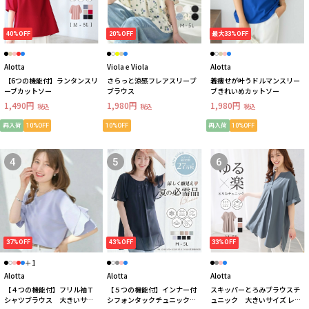
40%OFF
20%OFF
最大33%OFF
Alotta
Viola e Viola
Alotta
【6つの機能付】ランタンスリ
さらっと涼感フレアスリーブ
着痩せが叶うドルマンスリー
ーブカットソー
ブラウス
ブきれいめカットソー
1,490円
1,980円
1,980円
税込
税込
税込
再入荷
10%OFF
10%OFF
再入荷
10%OFF
4
5
6
37%OFF
43%OFF
33%OFF
＋1
Alotta
Alotta
Alotta
【４つの機能付】フリル袖Ｔ
【５つの機能付】インナー付
スキッパーとろみブラウスチ
シャツブラウス 大きいサイ
シフォンタックチュニック
ュニック 大きいサイズ レデ