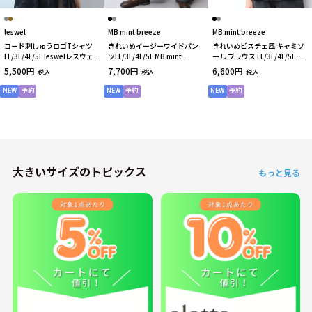
leswel
MB mint breeze
MB mint breeze
コード刺しゅうロゴTシャツ
きれいめイージーワイドパン
きれいめビスチェ風 キャミソ
LL/3L/4L/5L leswelレスウェ
ツLL/3L/4L/5L MB mint
ール ブラウス LL/3L/4L/5L MB
ル
breezeミントブリーズ
mint breezeミントブリーズ
5,500円
7,700円
6,600円
税込
税込
税込
NEW
予約
NEW
予約
NEW
予約
大きいサイズのトピックス
もっと見る