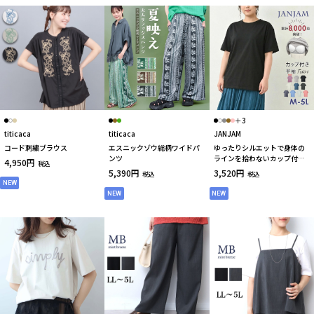
＋3
titicaca
titicaca
JANJAM
コード刺繍ブラウス
エスニックゾウ総柄ワイドパ
ゆったりシルエットで身体の
ンツ
ラインを拾わないカップ付き
4,950円
税込
半袖Ｔシャツ 大きいサイズ
5,390円
3,520円
税込
税込
下着
NEW
NEW
NEW