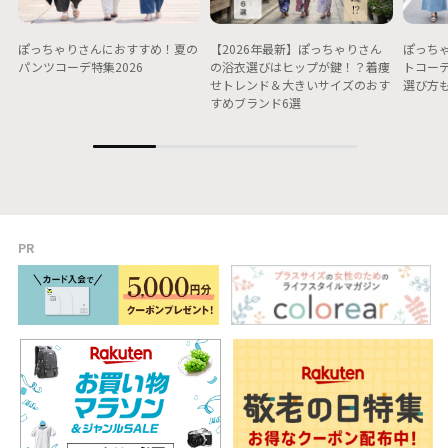
ぽっちゃりさんにおすすめ！夏の
【2026年最新】ぽっちゃりさん
ぽっちゃ
パンツコーデ特集2026
の浴衣選びはヒップが鍵！？着痩
トコー
せトレンド＆大きいサイズのおす
選び方
すめブランド6選
PR