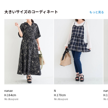
大きいサイズのコーディネート
もっと見る
nanae
N
na
H.164cm
H.170cm
H.
Re-J&supure
Re-J&supure
Re-