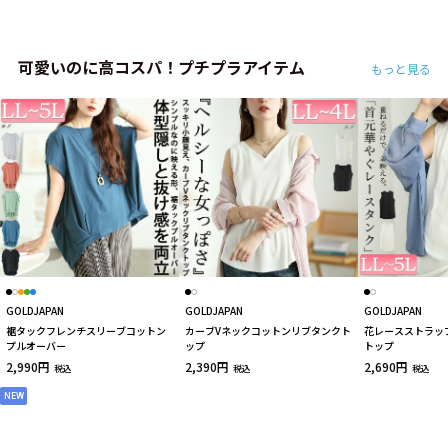
可愛いのに高コスパ！プチプラアイテム
もっと見る
GOLDJAPAN
GOLDJAPAN
GOLDJAPAN
裾タックフレンチスリーブコットン
カーブVネックコットンリブタンクト
花レースストラッ
プルオーバー
ップ
トップ
2,990円
2,390円
2,690円
税込
税込
税込
NEW