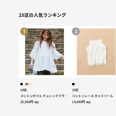
23区の人気ランキング
1
2
23区
23区
コットンボイル チュニックブラウ
コットンレース キャミソール
ス
25,960円
14,080円
税込
税込