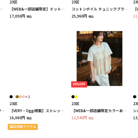
23区
23区
2
コ
【WEB&一部店舗限定】ドットプ
コットンボイル チュニックブラウ
【
リント サッカー ブラウス
ス
チ
17,050円
25,960円
11
税込
税込
30%OFF
＋2
23区
23区
2
フラ
【VERY・Oggi掲載】ストレッチ
【WEB&一部店舗限定カラーあ
シ
ジョーゼット シアーコンビ カッ
り】オーガンジービスチェコンビ
ソ
16,060円
12,540円
13
税込
税込
トソー
カットソー
雑誌掲載アイテム