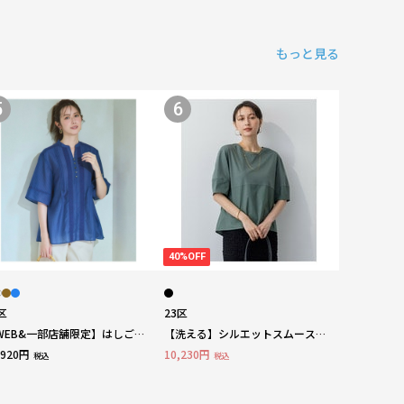
もっと見る
5
6
40%OFF
区
23区
WEB&一部店舗限定】はしごレ
【洗える】シルエットスムースコ
ス シアー トップス
ンビ バックフレア カットソー
,920円
10,230円
税込
税込