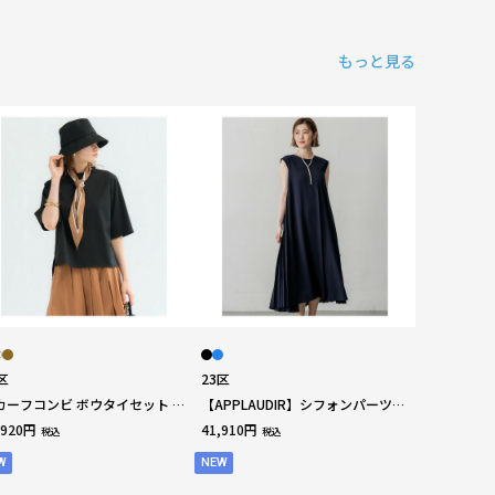
もっと見る
区
23区
カーフコンビ ボウタイセット カ
【APPLAUDIR】シフォンパーツプ
トソー
リーツ ドレス
,920円
41,910円
税込
税込
W
NEW