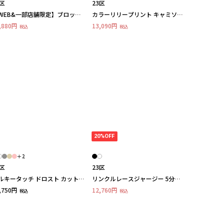
3区
23区
WEB&一部店舗限定】ブロック
カラーリリープリント キャミソー
ェック フリル ブラウス
ルブラウス
,880円
13,090円
税込
税込
20%OFF
＋2
3区
23区
ルキータッチ ドロスト カット
リンクルレースジャージー 5分袖
ー
TEE
,750円
12,760円
税込
税込