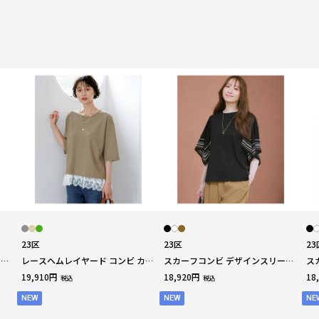
23区
23区
23
ーブ
レースヘムレイヤード コンビ カッ
スカーフコンビ デザインスリーブ
ス
トソー
カットソー
ッ
19,910円
18,920円
18
税込
税込
NEW
NEW
NE