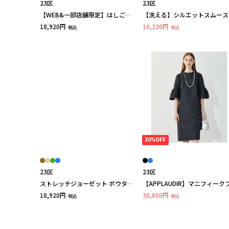
23区
23区
【WEB&一部店舗限定】はしごレ
【洗える】シルエットスムース
ース シアー トップス
ンビ バックフレア カットソー
18,920円
10,230円
税込
税込
30%OFF
23区
23区
ストレッチジョーゼット ボウタイ
【APPLAUDIR】マニフィーク
ブラウス
ワージャカード ドレス
18,920円
30,800円
税込
税込