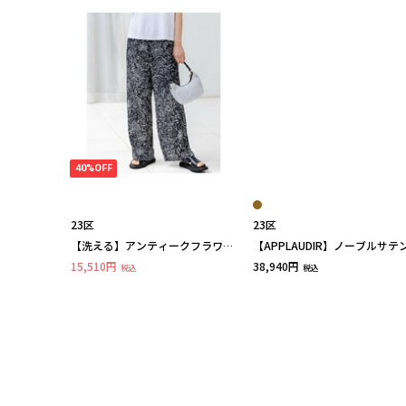
40%OFF
23区
23区
【洗える】アンティークフラワー
【APPLAUDIR】ノーブルサテ
プリント ワイド パンツ
リボンブーケレースコンビ ド
15,510円
38,940円
税込
税込