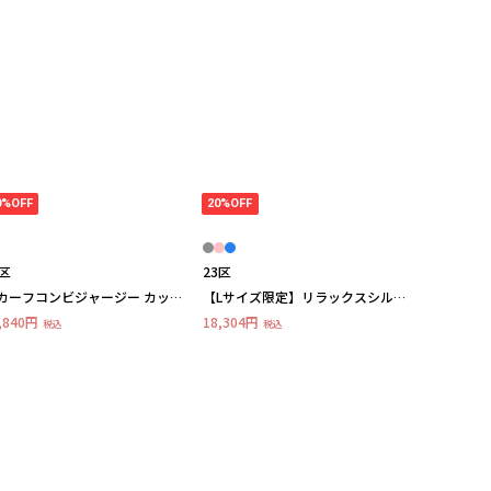
0%OFF
20%OFF
3区
23区
カーフコンビジャージー カット
【Lサイズ限定】リラックスシル
ー
エット スキッパーシャツ
,840円
18,304円
税込
税込