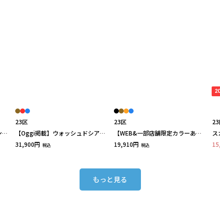
2
23区
23区
2
ン
【Oggi掲載】ウォッシュドシアー
【WEB&一部店舗限定カラーあ
ス
レス
ボイル ノースリーブ ワンピース
り/Lサイズ限定】レーヨンポリエ
ソ
31,900円
19,910円
15
税込
税込
ステルストレッチ Vネック ニット
もっと見る