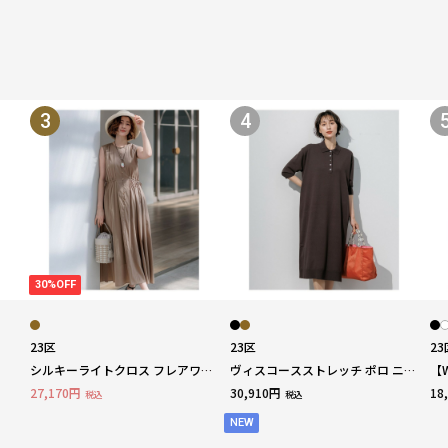
3
4
30%OFF
23区
23区
23
シルキーライトクロス フレアワン
ヴィスコースストレッチ ポロ ニッ
【
ピース
ト ワンピース
ー
27,170円
30,910円
18
税込
税込
NEW